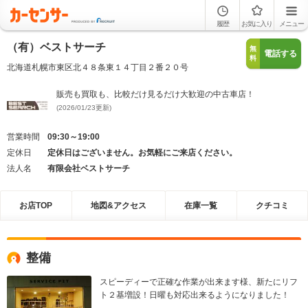
履歴
お気に入り
メニュー
（有）ベストサーチ
無
電話する
料
北海道札幌市東区北４８条東１４丁目２番２０号
販売も買取も、比較だけ見るだけ大歓迎の中古車店！
(2026/01/23更新)
営業時間
09:30～19:00
定休日
定休日はございません。お気軽にご来店ください。
法人名
有限会社ベストサーチ
お店TOP
地図&アクセス
在庫一覧
クチコミ
整備
スピーディーで正確な作業が出来ます様、新たにリフ
ト２基増設！日曜も対応出来るようになりました！