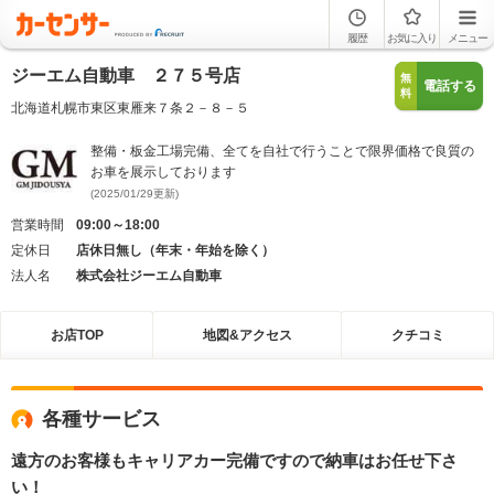
履歴
お気に入り
メニュー
ジーエム自動車 ２７５号店
無
電話する
料
北海道札幌市東区東雁来７条２－８－５
整備・板金工場完備、全てを自社で行うことで限界価格で良質の
お車を展示しております
(2025/01/29更新)
営業時間
09:00～18:00
定休日
店休日無し（年末・年始を除く）
法人名
株式会社ジーエム自動車
お店TOP
地図&アクセス
クチコミ
各種サービス
遠方のお客様もキャリアカー完備ですので納車はお任せ下さ
い！