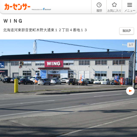
履歴
お気に入り
メニュー
ＷＩＮＧ
北海道河東群音更町木野大通東１２丁目４番地１３
MAP
1/7