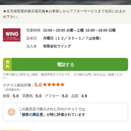
★全天候型屋内展示場完備★お車探しからアフターサービスまで当店におまか
せ下さい。
営業時間
10:00～19:00 火曜～土曜 10:00～18:00 日曜
定休日
月曜日（１２／３０～１／７は休業）
法人名
有限会社ウイング
無
電話する
料
※車の購入に関するご相談・確認専用ダイヤルです。その他のお問い合わせはご遠慮くださ
い。
5.0
クチコミ総合評価：
（投稿数9件）
5.0
5.0
5.0
4.9
接客 :
雰囲気 :
アフター :
品質 :
この販売店で購入された方のクチコミでは
「
接客の満足度
」が特に評価されています