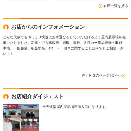
アルパイン専
在庫一覧を見る
ルインナーミ
ライブレコー
お店からのインフォメーション
どんな天候でもゆっくり快適にお車選びをしていただけるよう屋内展示場を完
備いたしました。新車・中古車販売、買取、車検、各種カー用品販売・取付、
車検、一般整備、板金塗装、etc・・・お車に関することは何でもご相談下さ
い！！
ＷＩＮＧのページTOPへ
お店紹介ダイジェスト
全天候型屋内展示場正面入口になります。