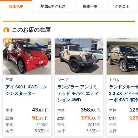
お店TOP
地図&アクセス
在庫一覧
クチコミ
このお店の在庫
NEW
三菱
ジープ
トヨタ
アイ 660 L 4WD エン
ラングラー アンリミ
ランドクルーザ
ジンスターター
テッド モハベ エディ
3.3 ZX ディ
ション 4WD
ーボ 4WD 寒
JBL・リヤエ
43
358
12
本体
.8
万円
本体
.0
万円
本体
デフロック・
51
373
12
総額
.2
万円
総額
.3
万円
総額
タ・WORKバ
年式
2006
年
年式
2016
年
年式
インチ・ダブ
走行
5.3
万km
走行
6.6
万km
走行
オーバーフェ