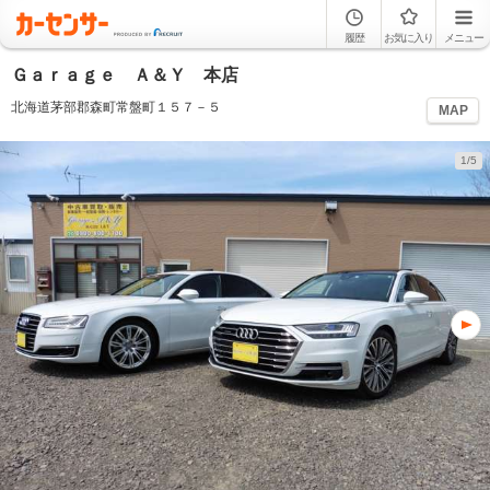
履歴
お気に入り
メニュー
Ｇａｒａｇｅ Ａ＆Ｙ 本店
北海道茅部郡森町常盤町１５７－５
MAP
1/5