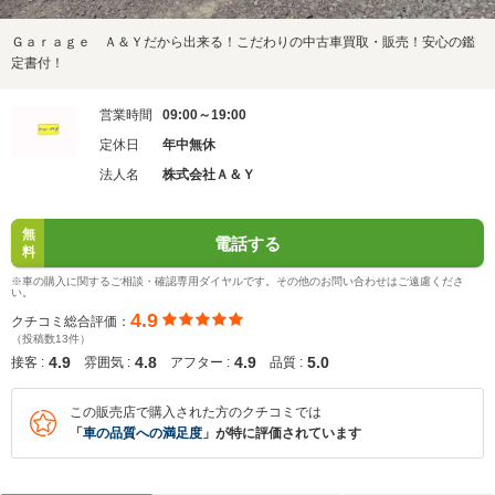
Ｇａｒａｇｅ Ａ＆Ｙだから出来る！こだわりの中古車買取・販売！安心の鑑
定書付！
営業時間
09:00～19:00
定休日
年中無休
法人名
株式会社Ａ＆Ｙ
無
電話する
料
※車の購入に関するご相談・確認専用ダイヤルです。その他のお問い合わせはご遠慮くださ
い。
4.9
クチコミ総合評価：
（投稿数13件）
4.9
4.8
4.9
5.0
接客 :
雰囲気 :
アフター :
品質 :
この販売店で購入された方のクチコミでは
「
車の品質への満足度
」が特に評価されています