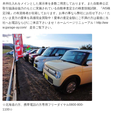
本州仕入れをメインとした展示車を多数ご用意しております。また自動車公正
取引協議会協力のもとに実施されている自動車査定士の検査技能試験、『AIS検
定2級』の有資格者が在籍しております。お車の事なら弊社にお任せ下さい！た
だいま貴方の愛車を高価現金買取中！愛車の査定金額にご不満の方は最後に当
社へお電話ならびにご来店下さいませ！ホームページリニューアル！http://ww
w.garage-ay.com/ 是非ご覧下さい。
☆北海道の方、携帯電話の方専用フリーダイヤル0800-800-
1100☆