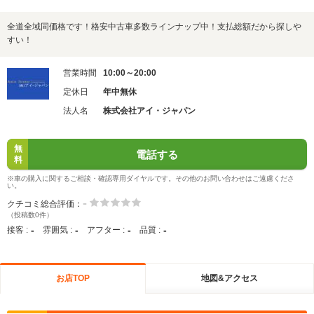
全道全域同価格です！格安中古車多数ラインナップ中！支払総額だから探しや
すい！
営業時間
10:00～20:00
定休日
年中無休
法人名
株式会社アイ・ジャパン
無
電話する
料
※車の購入に関するご相談・確認専用ダイヤルです。その他のお問い合わせはご遠慮くださ
い。
-
クチコミ総合評価：
（投稿数0件）
-
-
-
-
接客 :
雰囲気 :
アフター :
品質 :
お店TOP
地図&アクセス