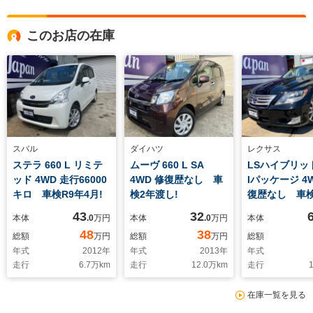
このお店の在庫
スバル
ダイハツ
レクサス
ステラ 660 L リミテ
ムーヴ 660 L SA
LSハイブリッド
ッド 4WD 走行66000
4WD 修復歴なし 車
Iパッケージ 4
キロ 車検R9年4月!
検2年渡し!
復歴なし 車検
12月!
43
32
本体
.0
万円
本体
.0
万円
本体
48
38
総額
万円
総額
万円
総額
年式
2012
年
年式
2013
年
年式
走行
6.7
万km
走行
12.0
万km
走行
1
在庫一覧を見る