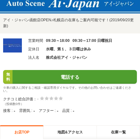
アイ・ジャパン函館店OPEN♪札幌店の在庫もご案内可能です！(2019/09/20更
新)
営業時間
09:30～18:00 09:30～17:00 日曜祝日
定休日
水曜、第１、３日曜は休み
法人名
株式会社アイ・ジャパン
無
電話する
料
※車の購入に関するご相談・確認専用ダイヤルです。その他のお問い合わせはご遠慮くださ
い。
-
クチコミ総合評価：
（投稿数0件）
-
-
-
-
接客 :
雰囲気 :
アフター :
品質 :
お店TOP
地図&アクセス
在庫一覧