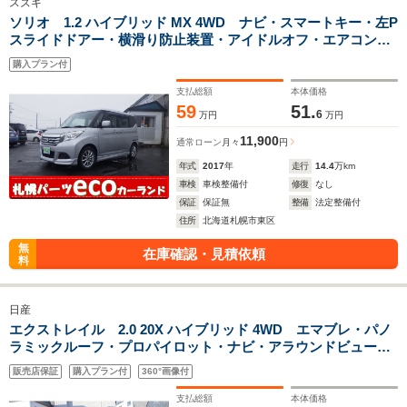
スズキ
ソリオ 1.2 ハイブリッド MX 4WD ナビ・スマートキー・左P
スライドドアー・横滑り防止装置・アイドルオフ・エアコン・
パワステ・ETC
購入プラン付
支払総額
本体価格
59
51.
6
万円
万円
11,900
通常ローン
月々
円
年式
2017
年
走行
14.4
万km
車検
車検整備付
修復
なし
保証
保証無
整備
法定整備付
住所
北海道札幌市東区
無
在庫確認・見積依頼
料
日産
エクストレイル 2.0 20X ハイブリッド 4WD エマブレ・パノ
ラミックルーフ・プロパイロット・ナビ・アラウンドビューモ
ニター・スマートキー・パワーバックドアー・全席シートヒー
販売店保証
購入プラン付
360°画像付
ター
支払総額
本体価格