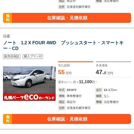
保証
保証付
整備
法定整備付
住所
北海道札幌市東区
無
在庫確認・見積依頼
料
日産
ノート 1.2 X FOUR 4WD プッシュスタート・スマートキ
ー・CD
販売店保証
購入プラン付
支払総額
本体価格
55
47.
0
万円
万円
11,100
通常ローン
月々
円
年式
2016
年
走行
12.1
万km
車検
車検整備付
修復
なし
保証
保証付
整備
法定整備付
住所
北海道札幌市東区
無
在庫確認・見積依頼
料