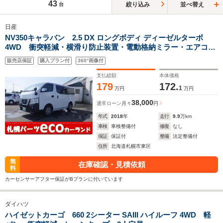
43
絞り込み
並べ替え
台
日産
NV350キャラバン 2.5 DX ロングボディ ディーゼルターボ
4WD 衝突軽減・横滑り防止装置・電動格納ミラー・エアコ
ン・パワステ・キーレス
販売店保証
購入プラン付
360°画像付
支払総額
本体価格
179
172.
1
万円
万円
38,000
通常ローン
月々
円
年式
2018
年
走行
9.9
万km
車検
車検整備付
修復
なし
保証
保証付
整備
法定整備付
住所
北海道札幌市東区
無
在庫確認・見積依頼
料
カーセンサーアフター保証がBプランに付いています
ダイハツ
ハイゼットカーゴ 660 2シーター SAIII ハイルーフ 4WD 軽