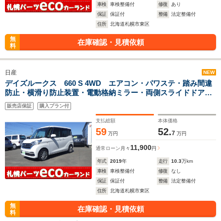
車検
車検整備付
修復
あり
保証
保証付
整備
法定整備付
住所
北海道札幌市東区
無
在庫確認・見積依頼
料
日産
NEW
デイズルークス 660 S 4WD エアコン・パワステ・踏み間違
防止・横滑り防止装置・電動格納ミラー・両側スライドドア
ー・アイドルオフ
販売店保証
購入プラン付
支払総額
本体価格
59
52.
7
万円
万円
11,900
通常ローン
月々
円
年式
2019
年
走行
10.3
万km
車検
車検整備付
修復
なし
保証
保証付
整備
法定整備付
住所
北海道札幌市東区
無
在庫確認・見積依頼
料