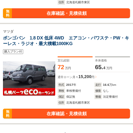
住所
北海道札幌市東区
無
在庫確認・見積依頼
料
マツダ
ボンゴバン 1.8 DX 低床 4WD エアコン・パワステ・PW・キ
ーレス・ラジオ・最大積載1000KG
購入プラン付
支払総額
本体価格
72
65.
4
万円
万円
15,200
通常ローン
月々
円
年式
2017
年
走行
16.6
万km
車検
車検整備付
修復
なし
保証
保証無
整備
法定整備付
住所
北海道札幌市東区
無
在庫確認・見積依頼
料