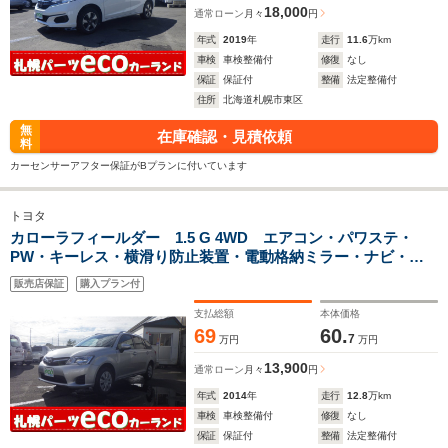
18,000
通常ローン
月々
円
年式
2019
年
走行
11.6
万km
車検
車検整備付
修復
なし
保証
保証付
整備
法定整備付
住所
北海道札幌市東区
無
在庫確認・見積依頼
料
カーセンサーアフター保証がBプランに付いています
トヨタ
カローラフィールダー 1.5 G 4WD エアコン・パワステ・
PW・キーレス・横滑り防止装置・電動格納ミラー・ナビ・
ETC・夏冬タイヤ
販売店保証
購入プラン付
支払総額
本体価格
69
60.
7
万円
万円
13,900
通常ローン
月々
円
年式
2014
年
走行
12.8
万km
車検
車検整備付
修復
なし
保証
保証付
整備
法定整備付