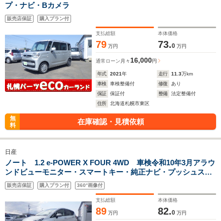
プ・ナビ・Bカメラ
販売店保証
購入プラン付
支払総額
本体価格
79
73.
0
万円
万円
16,000
通常ローン
月々
円
年式
2021
年
走行
11.3
万km
車検
車検整備付
修復
あり
保証
保証付
整備
法定整備付
住所
北海道札幌市東区
無
在庫確認・見積依頼
料
日産
ノート 1.2 e-POWER X FOUR 4WD 車検令和10年3月アラウ
ンドビューモニター・スマートキー・純正ナビ・プッシュスタ
ート・夏・冬タイヤ付き
販売店保証
購入プラン付
360°画像付
支払総額
本体価格
89
82.
0
万円
万円