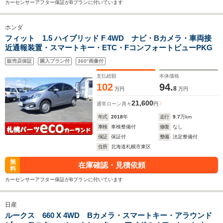
カーセンサーアフター保証がBプランに付いています
ホンダ
フィット 1.5 ハイブリッド F 4WD ナビ・Bカメラ・車両接
近通報装置・スマートキー・ETC・FコンフォートビューPKG
販売店保証
購入プラン付
360°画像付
支払総額
本体価格
102
94.
8
万円
万円
21,600
通常ローン
月々
円
年式
2018
年
走行
9.7
万km
車検
車検整備付
修復
なし
保証
保証付
整備
法定整備付
住所
北海道札幌市東区
無
在庫確認・見積依頼
料
カーセンサーアフター保証がBプランに付いています
日産
ルークス 660 X 4WD Bカメラ・スマートキー・アラウンド