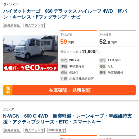
ダイハツ
ハイゼットカーゴ 660 デラックス ハイルーフ 4WD 軽バ
ン・キーレス・Fフォグランプ・ナビ
販売店保証
購入プラン付
支払総額
本体価格
59
52.
8
万円
万円
11,900
通常ローン
月々
円
年式
2017
年
走行
11.3
万km
車検
車検整備付
修復
なし
保証
保証付
整備
法定整備付
住所
北海道札幌市東区
無
在庫確認・見積依頼
料
ホンダ
N-WGN 660 G 4WD 衝突軽減・レーンキープ・車線維持支
援・アクティブクリーズ・ETC・スマートキー
販売店保証
購入プラン付
360°画像付