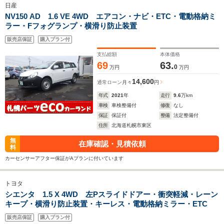
日産
NV150 AD 1.6 VE 4WD エアコン・ナビ・ETC・電動格納ミ
ラー・Fフォグランプ・横滑り防止装置
販売店保証
購入プラン付
支払総額
本体価格
69
63.
0
万円
万円
14,600
通常ローン
月々
円
年式
2021
年
走行
9.6
万km
車検
車検整備付
修復
なし
保証
保証付
整備
法定整備付
住所
北海道札幌市東区
無
在庫確認・見積依頼
料
カーセンサーアフター保証がAプランに付いています
トヨタ
シエンタ 1.5 X 4WD 左Pスライドドアー・衝突軽減・レーン
キープ・横滑り防止装置・キーレス・電動格納ミラー・ETC
販売店保証
購入プラン付