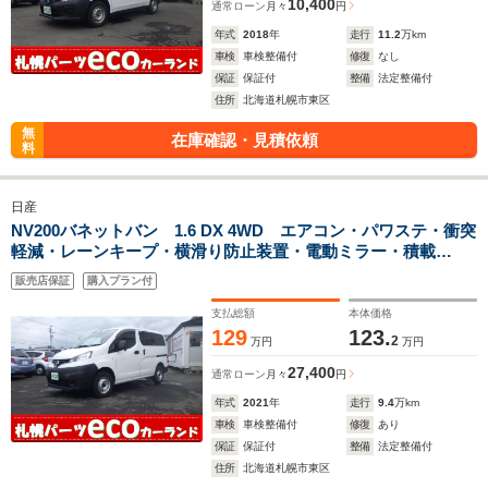
10,400
通常ローン
月々
円
年式
2018
年
走行
11.2
万km
車検
車検整備付
修復
なし
保証
保証付
整備
法定整備付
住所
北海道札幌市東区
無
在庫確認・見積依頼
料
日産
NV200バネットバン 1.6 DX 4WD エアコン・パワステ・衝突
軽減・レーンキープ・横滑り防止装置・電動ミラー・積載
500KG・両側スライドドアー
販売店保証
購入プラン付
支払総額
本体価格
129
123.
2
万円
万円
27,400
通常ローン
月々
円
年式
2021
年
走行
9.4
万km
車検
車検整備付
修復
あり
保証
保証付
整備
法定整備付
住所
北海道札幌市東区