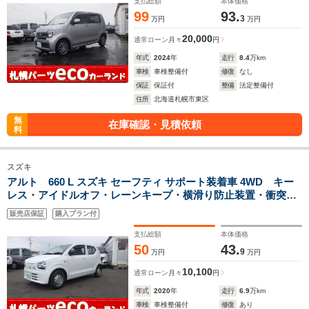
支払総額
本体価格
99
93.
3
万円
万円
20,000
通常ローン
月々
円
年式
2024
年
走行
8.4
万km
車検
車検整備付
修復
なし
保証
保証付
整備
法定整備付
住所
北海道札幌市東区
無
在庫確認・見積依頼
料
スズキ
アルト 660 L スズキ セーフティ サポート装着車 4WD キー
レス・アイドルオフ・レーンキープ・横滑り防止装置・衝突軽
減
販売店保証
購入プラン付
支払総額
本体価格
50
43.
9
万円
万円
10,100
通常ローン
月々
円
年式
2020
年
走行
6.9
万km
車検
車検整備付
修復
あり