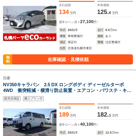
支払総額
本体価格
134
125.
6
万円
万円
27,100
通常ローン
月々
円
年式
2021
年
走行
9.6
万km
車検
車検整備付
修復
あり
保証
保証付
整備
法定整備付
住所
北海道札幌市東区
無
在庫確認・見積依頼
料
日産
NV350キャラバン 2.5 DX ロングボディ ディーゼルターボ
4WD 衝突軽減・横滑り防止装置・エアコン・パワステ・キー
レス・定員6名・積載1000KG
販売店保証
購入プラン付
支払総額
本体価格
189
182.
1
万円
万円
40,100
通常ローン
月々
円
年式
2021
年
走行
12.6
万km