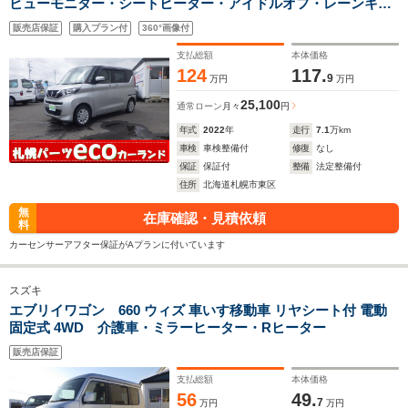
ビューモニター・シートヒーター・アイドルオフ・レーンキー
プ・プッシュスタート
販売店保証
購入プラン付
360°画像付
支払総額
本体価格
124
117.
9
万円
万円
25,100
通常ローン
月々
円
年式
2022
年
走行
7.1
万km
車検
車検整備付
修復
なし
保証
保証付
整備
法定整備付
住所
北海道札幌市東区
無
在庫確認・見積依頼
料
カーセンサーアフター保証がAプランに付いています
スズキ
エブリイワゴン 660 ウィズ 車いす移動車 リヤシート付 電動
固定式 4WD 介護車・ミラーヒーター・Rヒーター
販売店保証
支払総額
本体価格
56
49.
7
万円
万円