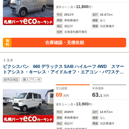
11,800
通常ローン
月々
円
年式
2011
年
走行
10.4
万km
車検
車検整備付
修復
あり
保証
保証付
整備
法定整備付
住所
北海道札幌市東区
無
在庫確認・見積依頼
料
トヨタ
ピクシスバン 660 デラックス SAIII ハイルーフ 4WD スマー
トアシスト・キーレス・アイドルオフ・エアコン・パワステ・
両側スライドドアー
販売店保証
購入プラン付
支払総額
本体価格
69
63.
1
万円
万円
13,900
通常ローン
月々
円
年式
2020
年
走行
12.9
万km
車検
車検整備付
修復
なし
保証
保証付
整備
法定整備付