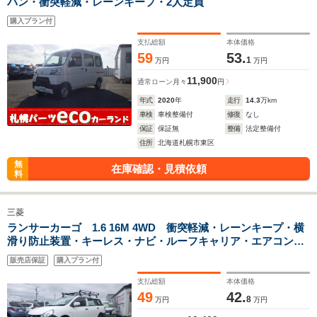
バン・衝突軽減・レーンキープ・2人定員
購入プラン付
支払総額
本体価格
59
53.
1
万円
万円
11,900
通常ローン
月々
円
年式
2020
年
走行
14.3
万km
車検
車検整備付
修復
なし
保証
保証無
整備
法定整備付
住所
北海道札幌市東区
無
在庫確認・見積依頼
料
三菱
ランサーカーゴ 1.6 16M 4WD 衝突軽減・レーンキープ・横
滑り防止装置・キーレス・ナビ・ルーフキャリア・エアコン・
パワステ
販売店保証
購入プラン付
支払総額
本体価格
49
42.
8
万円
万円