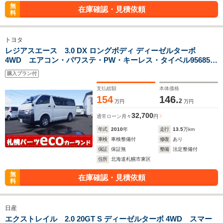
無
在庫確認・見積依頼
料
トヨタ
レジアスエース 3.0 DX ロングボディ ディーゼルターボ
4WD エアコン・パワステ・PW・キーレス・タイベル95685キ
ロ時交換済み・車検新規
購入プラン付
支払総額
本体価格
154
146.
2
万円
万円
32,700
通常ローン
月々
円
年式
2010
年
走行
13.5
万km
車検
車検整備付
修復
あり
保証
保証無
整備
法定整備付
住所
北海道札幌市東区
無
在庫確認・見積依頼
料
日産
エクストレイル 2.0 20GT S ディーゼルターボ 4WD スマー