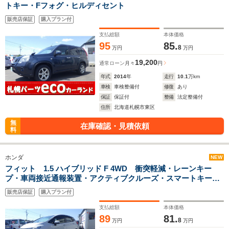
トキー・Fフォグ・ヒルディセント
販売店保証
購入プラン付
支払総額
本体価格
95
85.
8
万円
万円
19,200
通常ローン
月々
円
年式
2014
年
走行
10.1
万km
車検
車検整備付
修復
あり
保証
保証付
整備
法定整備付
住所
北海道札幌市東区
無
在庫確認・見積依頼
料
ホンダ
NEW
フィット 1.5 ハイブリッド F 4WD 衝突軽減・レーンキー
プ・車両接近通報装置・アクティブクルーズ・スマートキー・
ナビ・Bカメラ・ETC
販売店保証
購入プラン付
支払総額
本体価格
89
81.
8
万円
万円