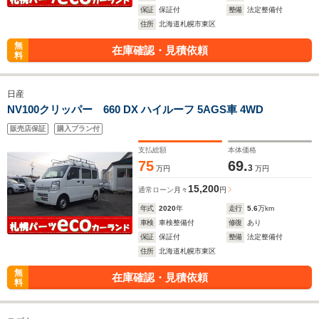
保証
保証付
整備
法定整備付
住所
北海道札幌市東区
無
在庫確認・見積依頼
料
日産
NV100クリッパー 660 DX ハイルーフ 5AGS車 4WD
販売店保証
購入プラン付
支払総額
本体価格
75
69.
3
万円
万円
15,200
通常ローン
月々
円
年式
2020
年
走行
5.6
万km
車検
車検整備付
修復
あり
保証
保証付
整備
法定整備付
住所
北海道札幌市東区
無
在庫確認・見積依頼
料