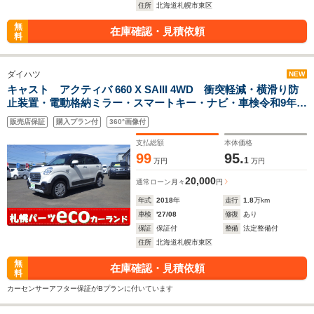
住所
北海道札幌市東区
無
在庫確認・見積依頼
料
ダイハツ
NEW
キャスト アクティバ 660 X SAIII 4WD 衝突軽減・横滑り防
止装置・電動格納ミラー・スマートキー・ナビ・車検令和9年8
月・DAC・アイドルオフ
販売店保証
購入プラン付
360°画像付
支払総額
本体価格
99
95.
1
万円
万円
20,000
通常ローン
月々
円
年式
2018
年
走行
1.8
万km
車検
'27/08
修復
あり
保証
保証付
整備
法定整備付
住所
北海道札幌市東区
無
在庫確認・見積依頼
料
カーセンサーアフター保証がBプランに付いています