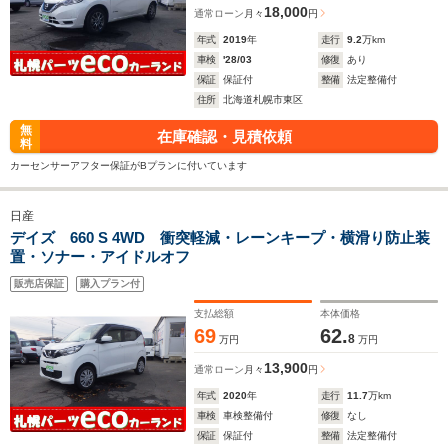
18,000
通常ローン
月々
円
年式
2019
年
走行
9.2
万km
車検
'28/03
修復
あり
保証
保証付
整備
法定整備付
住所
北海道札幌市東区
無
在庫確認・見積依頼
料
カーセンサーアフター保証がBプランに付いています
日産
デイズ 660 S 4WD 衝突軽減・レーンキープ・横滑り防止装
置・ソナー・アイドルオフ
販売店保証
購入プラン付
支払総額
本体価格
69
62.
8
万円
万円
13,900
通常ローン
月々
円
年式
2020
年
走行
11.7
万km
車検
車検整備付
修復
なし
保証
保証付
整備
法定整備付