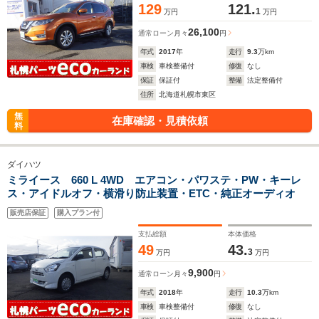
129
121.
1
万円
万円
26,100
通常ローン
月々
円
年式
2017
年
走行
9.3
万km
車検
車検整備付
修復
なし
保証
保証付
整備
法定整備付
住所
北海道札幌市東区
無
在庫確認・見積依頼
料
ダイハツ
ミライース 660 L 4WD エアコン・パワステ・PW・キーレ
ス・アイドルオフ・横滑り防止装置・ETC・純正オーディオ
販売店保証
購入プラン付
支払総額
本体価格
49
43.
3
万円
万円
9,900
通常ローン
月々
円
年式
2018
年
走行
10.3
万km
車検
車検整備付
修復
なし