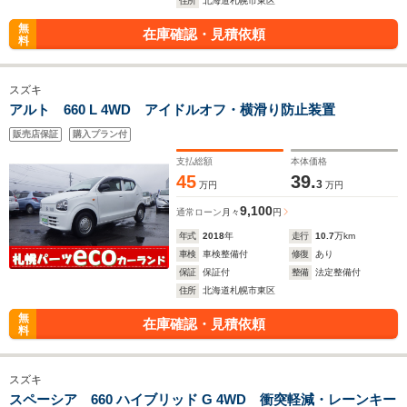
住所
北海道札幌市東区
無
在庫確認・見積依頼
料
スズキ
アルト 660 L 4WD アイドルオフ・横滑り防止装置
販売店保証
購入プラン付
支払総額
本体価格
45
39.
3
万円
万円
9,100
通常ローン
月々
円
年式
2018
年
走行
10.7
万km
車検
車検整備付
修復
あり
保証
保証付
整備
法定整備付
住所
北海道札幌市東区
無
在庫確認・見積依頼
料
スズキ
スペーシア 660 ハイブリッド G 4WD 衝突軽減・レーンキー