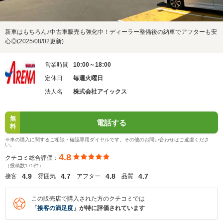
新車はもちろん♪中古車販売も強化中！ディーラー整備後の納車でアフターも安
心◎(2025/08/02更新)
営業時間
10:00～18:00
定休日
毎週火曜日
法人名
株式会社アイックス
無
電話する
料
※車の購入に関するご相談・確認専用ダイヤルです。その他のお問い合わせはご遠慮くださ
い。
4.8
クチコミ総合評価：
（投稿数175件）
4.9
4.7
4.8
4.7
接客 :
雰囲気 :
アフター :
品質 :
この販売店で購入された方のクチコミでは
「
接客の満足度
」が特に評価されています