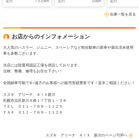
走行
7.5
万km
走行
10
km
走行
ト LEDヘッドライ
ター ミラーヒータ
ヤ LEDヘッ
ト コーナーセンサ
ー 横滑り防止機能
ト シートヒ
在庫一覧を見る
ー プッシュスター
パワーウインドウ 作
ドライブレコ
ト LEDフォグ
業灯 三方開 LEDフ
ETC 衝突軽
ォグ USB電源
お店からのインフォメーション
大人気のハスラー、ジムニー、スペーシアなど軽自動車の新車や届出済未使用
車も多数ございます。
当店には陸運局認証工場を併設しております。
点検、整備、修理もお任せ下さい！
全国納車可能です♪遠方のお客様への販売実績豊富です！是非ご相談ください！
スズキ アリーナ ＡＩＸ新川
札幌市北区新川４条１７丁目１－３８
ＴＥＬ ０１１－７６９－１１２５
ＦＡＸ ０１１－７６９－１１２６
スズキ アリーナ ＡＩＸ 新川のページTOPへ