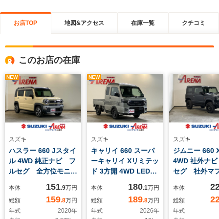
お店TOP
地図&アクセス
在庫一覧
クチコミ
このお店の在庫
NEW
NEW
スズキ
スズキ
スズキ
ハスラー 660 Jスタイ
キャリイ 660 スーパ
ジムニー 660 
ル 4WD 純正ナビ フ
ーキャリイ Xリミテッ
4WD 社外ナ
ルセグ 全方位モニタ
ド 3方開 4WD LEDヘ
セグ 社外マ
ー ビルトインETC
ッドライト スズキセ
リフトアップ
151
180
2
本体
.9
万円
本体
.1
万円
本体
ドライブレコーダー
ーフティサポート デ
ズコントロ
159
189
2
総額
.8
万円
総額
.8
万円
総額
シートヒーター スズ
フロック パートタイ
RAYZ製16イ
年式
2020
年
年式
2026
年
年式
キセーフティサポー
ム4WD ミラーヒー
ミホイール 