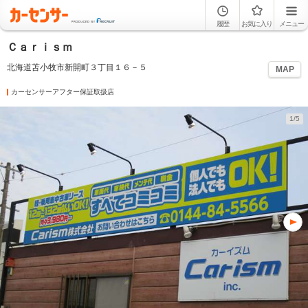
履歴
お気に入り
メニュー
Ｃａｒｉｓｍ
北海道苫小牧市新開町３丁目１６－５
MAP
カーセンサーアフター保証取扱店
1/5