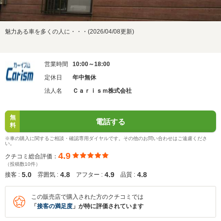
魅力ある車を多くの人に・・・(2026/04/08更新)
営業時間
10:00～18:00
定休日
年中無休
法人名
Ｃａｒｉｓｍ株式会社
無
電話する
料
※車の購入に関するご相談・確認専用ダイヤルです。その他のお問い合わせはご遠慮くださ
い。
4.9
クチコミ総合評価：
（投稿数10件）
5.0
4.8
4.9
4.8
接客 :
雰囲気 :
アフター :
品質 :
この販売店で購入された方のクチコミでは
「
接客の満足度
」が特に評価されています