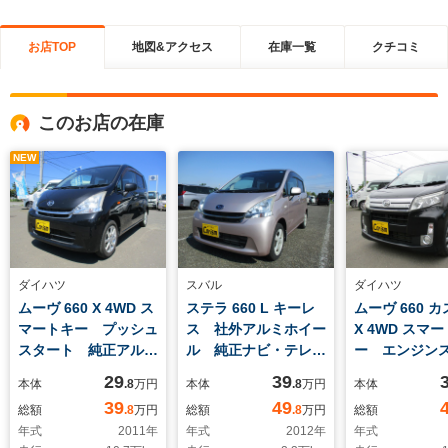
お店TOP
地図&アクセス
在庫一覧
クチコミ
このお店の在庫
NEW
ダイハツ
スバル
ダイハツ
ムーヴ 660 X 4WD ス
ステラ 660 L キーレ
ムーヴ 660 
マートキー プッシュ
ス 社外アルミホイー
X 4WD スマ
スタート 純正アルミ
ル 純正ナビ・テレ
ー エンジン
ホイール エコアイド
ビ エコアイドル エ
ー プッシュ
29
39
本体
.8
万円
本体
.8
万円
本体
ル 電格ミラー 寒冷
ンジンスターター 電
ト 社外ナビ
39
49
総額
.8
万円
総額
.8
万円
総額
地仕様
格ミラー
ビ エコアイ
年式
2011
年
年式
2012
年
年式
正アルミホイ