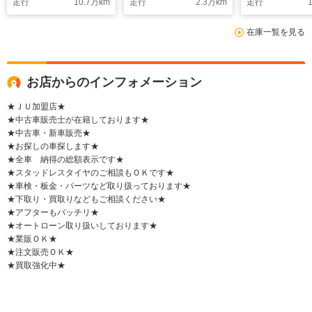
走行
10.7
万km
走行
2.3
万km
走行
1
インカーミラ
在庫一覧を見る
お店からのインフォメーション
★ＪＵ加盟店★
★中古車販売士が在籍しております★
★中古車・新車販売★
★お探しの車探します★
★全車 納得の総額表示です★
★スタッドレスタイヤのご相談もＯＫです★
★車検・板金・パーツなど取り扱っております★
★下取り・買取りなどもご相談ください★
★アフターもバッチリ★
★オートローン取り扱いしております★
★業販ＯＫ★
★注文販売ＯＫ★
★買取強化中★