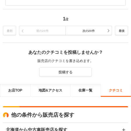
があり良かったです！ 納車までスムーズに作業できて早目に納車でき
て何よりです！ 女性の方にも安心していただける様、より多くの経験
と情報を元にお話できますようこれからも日々、勉強、努力いたしま
1
/2
すのでこれからもよろしくお願いします。
最初
前の20件
次の20件
最後
あなたのクチコミを投稿しませんか？
販売店のクチコミを書き込めます。
投稿する
お店TOP
地図&アクセス
在庫一覧
クチコミ
他の条件から販売店を探す
北海道から中古車販売店を探す