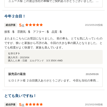
ニュース様 この度は当社の車輌でご契約ありがとうございました。 遠
方からのお問い合わせで、現車の確認ができない中での即決でご契約
いただき当社といたしましても非常に気持ちの良いお取引ができまし
た。 車両にも店長にも非常によい評価をいただきありがとうございま
今年２台目！
す。 店長の人柄の良さが当社の顔ですので、今後もお客様に気持ちの
良い対応ができますよう心がけて営業いたします。 また必要な車輌が
5
総合評価
2015/05/26投稿
点
ございましたらお気軽にご相談ください、できる限りの対応はさせて
5
5
5
5
接客 :
雰囲気 :
アフター :
品質 :
いただきますのでよろしくお願いします。
またまたこちらにお世話になりました。 前の車も、とても気に入っていたの
ですが、狭いと家族から不評の為、今回の大きな車の購入となりました。 と
ても程度がよく快適で、家族も喜んでいます。
ヒロミナト
購入年月：
2015/04
購入した車：日産 エルグランド 3.5 350X 4WD
販売店の返信
2015/05/26
ヒロミナト様 ２台目購入ありがとうございます。 今回も当社の車両で
ご検討、ご購入いただきありがとうございました、ヒロミナト様のご
要望に合う車両があり良かったです。 今回のご購入で次回のご購入ま
では時間があると思いますが、修理、車検等でもご対応はできますの
とても良いですね！
でお車の事で何かご相談等ございましたらご連絡ください。 現在は義
母の車両もご購入いただいており家族ぐるみで当社をご利用いただき
5
総合評価
2015/02/08投稿
点