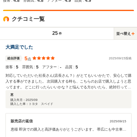
4.8
4.8
4.9
4.9
接客 :
雰囲気 :
アフター :
品質 :
クチコミ一覧
25
並べ替え
件
大満足でした
5
総合評価
2025/09/15投稿
点
5
5
‐
5
接客 :
雰囲気 :
アフター :
品質 :
対応していただいた社長さん(店長さん？）がとてもいいかたで、安心して購
入する事ができました。 次回購入する時も、こちらのお店で購入しようと思
ってます。 どこに行ったらいいかな？と悩んでる方がいたら、絶対行ってみ
てほしいです。 ありがとうございました。
恵
購入年月：
2025/09
購入した車：トヨタ スペイド
販売店の返信
2025/09/15
恵様 即決での購入と高評価ありがとうございます。 帯広にも中古車販
売店はたくさんありますので当社を選んでいただき次回のご検討もい