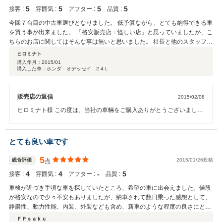
ありがとうございます。 これからもファミリー向けの車両には力を入
5
5
5
5
接客 :
雰囲気 :
アフター :
品質 :
れて行きますのでネットで見ていてくださいね！ ご購入誠にありがと
うございました。
今回７台目の中古車選びとなりました。 低予算ながら、とても納得できる車
を買う事が出来ました。 『格安販売店＝怪しい店』と思っていましたが、こ
ちらのお店に関してはそんな事は無いと思いました。 社長と他のスタッフの
方々の対応も良かったです。 買った後も、時々カーセンサーでこちらのお店
ヒロミナト
の在庫車一覧を見るのが楽しみになっています♪♪
購入年月：
2015/01
購入した車：ホンダ オデッセイ 2.4 L
販売店の返信
2015/02/08
ヒロミナト様 この度は、当社の車輛をご購入ありがとうございまし
た。 車輛も気にいっていただき、当社としてもいい仕入できたかいが
あります。 いつも安い車輛を販売しておりますので、なぜ安い？怪し
い？状態が悪い？等の様々な意見を、お持ちになってご来店されます
とても良い車です
方はたくさんいらっしゃいます。（笑） 中古車ですので安いからい
い、高いからいいというのではなく、お客様の予算、条件に合わせて
5
総合評価
2015/01/26投稿
点
より良い車輛を提供できるよう心がけておりますので今回はヒロミナ
4
4
‐
5
接客 :
雰囲気 :
アフター :
品質 :
ト様の予算ご要望に合った車輛が当社で見つかってよかったです。 こ
れからも、安くても状態の良い車輛を販売できるよう地道に努力して
車検が近づき手頃な車を探していたところ、希望の車に出会えました。値段
いきますので、今後も何かありましたらご連絡ください。 車検、整
が格安なので少々不安もありましたが、納車されて数日乗った感想として、
備、乗り換え等いつでもご連絡ください。 好評価いただきありがとう
静粛性、動力性能、内装、外装なども含め、新車のような程度の良さにとて
ございました。
も満足しています。また、新年の初売りサービスのタイミングだったことも
ＦＰｓａｋｕ