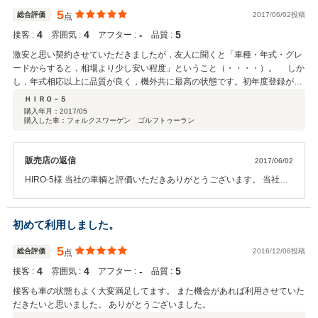
でもご来店ください。 故障、事故無く無事に乗っていただけますよう
5
総合評価
2017/06/02投稿
点
お気をつけくださいね！ またのご来店お待ちしております。
4
4
‐
5
接客 :
雰囲気 :
アフター :
品質 :
激安と思い契約させていただきましたが，友人に聞くと「車種・年式・グレ
ードからすると，相場より少し安い程度」ということ（・・・・）。 しか
し，年式相応以上に品質が良く，機外共に最高の状態です。初年度登録が9
年前の中古車ですが大変きれいに仕上げていただきました。いくつか気にな
ＨＩＲＯ－５
るポイントも格安（あるいは無料！）で修理・部品交換してくれたし，追加
購入年月：
2017/05
購入した車：フォルクスワーゲン ゴルフトゥーラン
でお願いした中古タイヤ＆ホイールも値段以上のモノを探してくれました。
一点，オフィスのたばこ臭が個人的には苦手でしたが，車の品質には関係
ありません。スタッフはどの方も大変気持ちの良い接客でした。 またお世
販売店の返信
2017/06/02
話になりたいです。
HIRO-5様 当社の車輌と評価いただきありがとうございます。 当社の
車輌を気にいっていただき、良好な状態でお乗りいただける事を感謝
しております、外車は国産に比べますと故障が少々多いケースがござ
いますので、何か気になる事や故障が起きた場合はお早めにご連絡く
初めて利用しました。
ださい。 タイヤ等も当社はタイヤ屋さんと取引件数が多いですのでタ
イヤ屋さんもできる限り状態の良い品物をご提供していただいており
5
総合評価
2016/12/08投稿
点
ますのと部品代等には利益もほとんどない状態で販売させていただい
4
4
‐
5
接客 :
雰囲気 :
アフター :
品質 :
ておりますので、価格以上の程度の商品で販売させていただいており
ます。 マイナスポイントは今後は空気清浄器と消臭等で、できる限り
接客も車の状態もよく大変満足してます。 また機会があれば利用させていた
の対応を行っていきますので次回ご来店の際には、気にしてご確認い
だきたいと思いました。 ありがとうございました。
ただければと思います。貴重なご意見ありがとうございます。 今後も