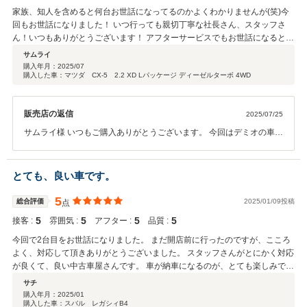
て自社で安く修理できる車両を仕入れしておりますので購入者の方々
家族、知人を含めると何台お世話になってるのかよくわかりませんが(笑)今
にはご理解いただけて大変助かっております。保証の件も中古車をご
回もお世話になりました！ いつ行っても親切丁寧な社長さん、スタッフさ
理解いただけてありがとうございます。今後も購入時から納車から納
ん！いつもありがとうございます！ アフターサービスでもお世話になると思
車後まで満足いただけるよう販売していきますので今後も車両購入の
いますので、これからもよろしくお願いします！
サムライ
際はご相談いただければ幸いです。 故障、修理、車検も何かありまし
購入年月：
2025/07
たらご連絡ください。 ご購入ありがとうございました。
購入した車：マツダ CX-5 2.2 XD Lパッケージ ディーゼルターボ 4WD
販売店の返信
2025/07/25
サムライ様 いつもご購入ありがとうございます。 今回はデミオの車両
かぶりからのご購入ありがとうございました。 保証の関係もあります
ので何かございましたらご連絡ください。 いつもいつも素早いご契約
ありがとうございます。 また機会がございましたらご検討よろしくお
とても、良い車です。
願いいたします。
5
総合評価
2025/01/09投稿
点
5
5
5
5
接客 :
雰囲気 :
アフター :
品質 :
今回で2台目をお世話になりました。 まだ開店前に行ったのですが、こころ
よく、対応して頂きありがとうございました。 スタッフさんがとにかく対応
が良くて、良い中古車屋さんです。 車が納車になるのが、とても楽しみで
す。
サチ
購入年月：
2025/01
購入した車：スバル レガシィB4