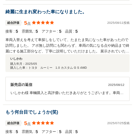
ただける事には感謝いたします。 販売店も多数あり多くの人が働いて
おりますので恵様のように当社と良好な関係が築くことができる場合
綺麗に生まれ変わった車になりました。
もあれば中にはよく思われない事もございます、販売方法、価格、車
両状態、アフターサービス、営業する者の対応等様々で巡り合えた事
5
総合評価
2025/08/11投稿
点
は当社も非常にありがたく思います。 十勝での車は必需品ですのでこ
5
5
5
5
接客 :
雰囲気 :
アフター :
品質 :
れからも価格、車両状態、サービス、人の現状より良くしていけるよ
う努力して営業していきますのでお車でお困りの際はいつでもご連絡
車両入替えを考えて車探しをしていて、たまたま気になった車があったので
ご相談ください。
訪問しました。 アポ無し訪問にも関わらず、車両の気になる点や納品まで綺
麗にする施工部分など、丁寧に説明していただけました。 展示されていた時
は、手をかけていなかったてめ、どれくらい綺麗になるかな？中古になるか
いしかわ
らある程度は自分で綺麗に仕上げなくてはいけないのかな？と、仕上がりは
購入年月：
2025/05
購入した車：トヨタ ルーミー 1.0 カスタム G S 4WD
まだ不透明ではありました。 事前のクチコミでは、満足なコメントが多く、
お店の方に期待して、いろいろ見て回らずに初見で即決しました。 納品まで
は時間がかかる内容てしたが、いざ引き取りに伺うと、買ったのあれだっ
販売店の返信
2025/08/12
た？と思うほどきれいな外観。 室内も目一杯綺麗にしていただけたのがすぐ
に分かりました。 正直、かなり手をかけて大変だったろうな、と言うくらい
いしかわ様 車輛購入と高評価いただきありがとうございます。車両も
綺麗で、使う妻の予想以上の仕上がり。 追加費用もなく、大満足な中古者で
気に入っていただきありがとうございます。当社も接客時には他店に
す。 気になる保証は、主要部位の保証もあるため、エンジンミッションさえ
も見に行かれるお話でしたので即決いただけて当社も非常に気持ちの
1年保証されていれば、中古として充分です。 そう思える仕上がりです。 そ
良い商談ができました。最初の車輛状態は当社の板金従業員でも修理
もう何台目でしょうか(笑)
の手入れの気持ちを受け継いで、生まれ変わった車生活を始めようと思いま
工程が多く大変ですよと言っていましたが気に入っていただける状態
す。
まできれいに修理できてよかったです。納車までのお時間は板金工程
5
総合評価
2025/07/25投稿
点
がありますのでどうしてもお時間かかってしまいます、お安く販売す
5
5
5
5
接客 :
雰囲気 :
アフター :
品質 :
る為には外注費を抑えるのと多少の傷へこみがあって安く仕入れでき