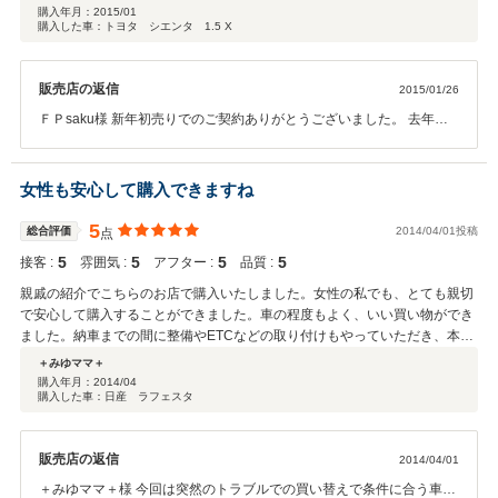
あり、いろいろなサービスにも感謝しています。今まで中古車を１４台購入
購入年月：
2015/01
購入した車：トヨタ シエンタ 1.5 X
してきましたが、価格や満足度では最良だと思います。ありがとうございま
した。
販売店の返信
2015/01/26
ＦＰsaku様 新年初売りでのご契約ありがとうございました。 去年よ
り当社の車両でご検討いただき、初売りでご成約いただけありがとう
ございます。 車両の方は、ＦＰsaku様に満足いただけて、評価もとて
も良い評価をしていただき従業員一同感謝しております。 中古車です
女性も安心して購入できますね
ので、これから先も故障がない保証はございませんので、事故、修
理、車検等なんでもご相談に乗らせて頂きますので何かあった場合
5
総合評価
2014/04/01投稿
点
は、いつでもご連絡ください。 ご成約ありがとうございました。
5
5
5
5
接客 :
雰囲気 :
アフター :
品質 :
親戚の紹介でこちらのお店で購入いたしました。女性の私でも、とても親切
で安心して購入することができました。車の程度もよく、いい買い物ができ
ました。納車までの間に整備やETCなどの取り付けもやっていただき、本当
に助かります。他店に比べると車のことをよく知っているなぁと感じまし
＋みゆママ＋
た。ありがとうございました。
購入年月：
2014/04
購入した車：日産 ラフェスタ
販売店の返信
2014/04/01
＋みゆママ＋様 今回は突然のトラブルでの買い替えで条件に合う車輌