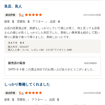
両とご対応等に高評価いただきありがとうございます。 遠方のお客様
には特にメールやお電話でご納得いただけるまでご対応させていただ
良店、良人
いております写真や情報等もできる限り迅速にご対応するよう心がけ
ております、自宅や出張先でもご返信できる場合は速やかにご返信さ
5
総合評価
2021/09/01投稿
点
せていただいておりますのでその点は他社様より早めのご対応ができ
5
5
‐
4
接客 :
雰囲気 :
アフター :
品質 :
ていると思います。 防錆加工や付属品取付等は自社でできる作業です
ので納車前の作業に関しましては納車準備のついでにできる事が多い
お店の従業員は皆、挨拶もしっかりしていて感じが良く、何と言っても店長
ですので通常工賃よりお安めに設定させていただいておりますのでこ
さんの感じが良くしっかりした対応でした。美味しい豚丼屋も紹介して貰い
ちらも他社様と比べていただけますとお安いかなと思っております。
帰りに家族で食べて帰りました。美味しかったです。
せっかく車両を安く販売しているのに付属品や工賃等で高額になって
ＳＡＴＯ Ｂ４
しまっては安く販売しているメリットが無くなってしまいますのでお
購入年月：
2021/07
安く設定させていただいております。 下取り車両も走行距離は少し走
購入した車：スバル レガシィB4 2.5 GT アイサイト 4WD
っておりましたがまだまだオークションで売れる車両でしたので下取
り価格を付けさせていただきました。 今回は車両の価格、付属品等の
価格、下取り価格、ご予算がポンチョ様のご要望に添える事ができま
販売店の返信
2021/09/02
して当社としてもよかったです。 中古車ですので故障する事もあるか
SATO Ｂ４様 この度は当社でのお買い上げありがとうございました。
もしれませんがご不明な点があればいつでもお電話ください、函館や
高評価もいただき誠にありがとうございます。 店長は色々なお客様か
札幌であれば取引業者様がおりますので万が一の際はご相談できる場
ら褒められる事が多く雇っている私も非常にうれしいです。店長とは
合もございますので何かあればご相談ください。 購入に合わせての旅
もう２０年以上の付き合いで僕の最高の右腕ですのでこれからも頑張
しっかり整備してくれました
行も楽しんでいただけて何よりです、また機会がございましたらご検
ってもらいます。 豚丼もおいしいですが今度来た時にはインディアン
討よろしくお願いいたします。 ご購入ありがとうございました。
カレーや有楽町のジンギスカンも堪能してみてください。 お車の事も
5
総合評価
2020/08/01投稿
点
何かございましたらご連絡ください。
5
‐
‐
5
接客 :
雰囲気 :
アフター :
品質 :