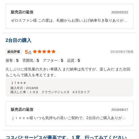
ご連絡ください。 次回ご購入の際も気になる車両がございましたらご
検討宜しくお願いいたします。
販売店の返信
2020/05/22
ゼロスファン様 この度は、札幌からお買い上げ納車引き取りありがと
うございました。 当社は現在コロナの影響も少なく、販売台数が多い
為、ゴールデンウィークと重なり納期にお時間かかり申し訳ございま
せんでした。 当社のサービスと車両に満足頂き高評価もいただきあり
2台目の購入
がとうございます。 中古車ですので、故障がでる場合もございます
が、札幌にも当社の取引業者がございますので、何かございましたら
5
総合評価
2019/08/17投稿
点
ご相談ください。 今後ともよろしくお願いいたします。
5
5
5
5
接客 :
雰囲気 :
アフター :
品質 :
久しぶりに排気量の大きい車購入 まだ納車は先ですが、楽しみだ また次回
もこちらで購入を考えてます。
ｊｉｎｃｏ
購入年月：
2019/08
購入した車：トヨタ クラウンマジェスタ 4.3 Cタイプ
販売店の返信
2019/08/17
ｊｉｎｃｏ様 いつも気持ちの良いご契約で、2台目のご購入ありがと
うございます。 ｊｉｎｃｏ様のお名前が当社では珍しいお名前の為、
従業員みんな名前を聞くと、すぐにわかりますよ。（笑） お客様も
様々ですので年間数百台販売しておりますと、数年前のお客様の名前
コスパとサービスが最高です。１度、行ってみてください