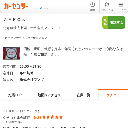
履歴
お気に入り
メニュー
ＺＥＲＯｓ
無
電話する
料
北海道帯広市西二十五条北２－２－６
カーセンサーアフター保証取扱店
価格、距離、状態を是非ご確認ください☆ローンがご心配な方は
是非１度ご相談下さい。
営業時間
10:00～18:30
定休日
年中無休
法人名
株式会社ワンプ
お店TOP
地図&アクセス
在庫一覧
クチコミ
ＺＥＲＯｓ (クチコミ一覧)
5.0
クチコミ総合評価：
（投稿数25件）