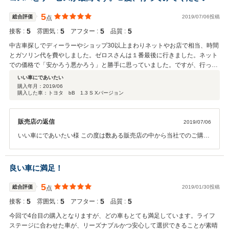
を言われても誰だかすぐにわからないケースもございますが、ｊｉｎ
ｃｏ様は名前を聞くだけですぐにわかりますので、次回のご購入の際
5
総合評価
2019/07/06投稿
点
もお名前言っていただければ、すぐご対応致します。 今回のマジェス
5
5
5
5
接客 :
雰囲気 :
アフター :
品質 :
タは今の車両より排気量も大きくなりますので自動車税も少々高くな
りますが、走りは高級車なので、遠距離や高速道路等では安定した走
中古車探しでディーラーやショップ30以上まわりネットやお店で相当、時間
りで、快適に走行できると思いますよ。 次回車両入替の時にも気に入
とガソリン代を費やしました。ゼロスさんは１番最後に行きました。ネット
っていただける車両が見つかるように、いい車両を仕入れできるよう
での価格で「安かろう悪かろう」と勝手に思っていました。ですが、行って
準備しておきます。 次回のご購入の際もご相談、ご検討よろしくお願
大正解！bBを見て、価格と色と距離数、程度の良さにその日のうちに決めま
いい車にであいたい
いいたします。 納車はもう少々お待ちください。
した。正確には1度、エンジンをかけていただいた状態を見せていただき、
購入年月：
2019/06
購入した車：トヨタ bB 1.3 S Xバージョン
話を聞いて、その後、１度、冷静に考えようとお店を出ました。ですが、す
ぐに引き返して、「お願いします」と伝えました。半年以上、悩んだのに、
決まる時は一瞬です。ネットで全国から北海道の帯広市まで送料をかけて取
販売店の返信
2019/07/06
り寄せるの金額等も調べていたので、高い所の相場は、20万円～30万円程高
いはずです。ゼロスのF様と会ったり電話で話したりさせていただいている
いい車にであいたい様 この度は数ある販売店の中から当社でのご購入
のですが本当に神対応です。かなりお忙しいはずなのに、電話の対応もすご
誠にありがとうございました。 長文での口コミの高評価もありがとう
く丁寧です(お会いしている時も)。マルチで深く詳しく、電話するたびに、
ございます。 口コミも非常に大事な事ですので長文での口コミは非常
「また何かありましたら、どんなことでもご相談ください」ということを言
にありがたい事です、件数だけ多くて内容のない口コミが多いお店も
良い車に満足！
ってくださいます。納車の前に、車検の残り日数と、税金のかかる金額を計
ございますが、件数より口コミの内容が大事だと思っておりますの
算してくださり、1度登録解除して車検を新たに取り直した場合(車検が残り
で、今回の口コミは非常にうれしいです。 当店の店長と車両を気に入
5
総合評価
2019/01/30投稿
点
2年となる)との金額を比較してユーザー目線にたった提示をしてくださりま
っていただき販売した当社としても非常にうれしい限りです。 中古車
した。とにかく、金額や整備をユーザー第1で考えてくれます。納車の際、
5
5
5
5
接客 :
雰囲気 :
アフター :
品質 :
は、お客様の条件に１００％合う車両を探すのは中々大変だと思って
乗り出す前には、F様とも話、他の方にも、ドラレコや、ミラーの位置、ス
います、距離、価格、程度、車検、装備、営業の対応等様々ですの
今回で4台目の購入となりますが、どの車もとても満足しています。ライフ
ピーカーのこと等を尋ねたのですが、この方も、神対応でした。仕事の手を
で、当社では展示台数も多くしてお客様にできる限り検討いただける
ステージに合わせた車が、リーズナブルかつ安心して選択できることが素晴