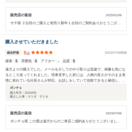
販売店の返信
2025/01/09
サチ様 ２台目のご購入と初売り新年１台目のご契約ありがとうござい
ました、今年も初売りよりご成約いただけて良いスタートとなりまし
た。 当社のスタッフのお褒めのお言葉ありがとうございます、今回も
ご期待に沿えるよう車両の準備進めていきますので納車までお時間ご
購入させていただきました
ざいますが楽しみにお待ちください。 また次回の車両や整備や車検等
でも何かございましたらご連絡ください。
5
総合評価
2023/07/09投稿
点
5
5
‐
5
接客 :
雰囲気 :
アフター :
品質 :
遠方よりの購入でした。メールを介してのやり取りは迅速で、画像も気にな
るところ送ってくれました。現車見学した折には、人柄の良さがそのまま表
情に表れている社長さんが対応。お話しをしていて信頼できると確信し、そ
のまま契約しました。 肝心の車両は、修復歴ありましたが、修理箇所を素人
ポンチョ
が理解出来るように説明、また疑問点は納得がいくように答えていただけま
購入年月：
2023/05
購入した車：マツダ デミオ
した。付属品や下回りの防さびしていただきましたが、他の見積もりした会
社よりも安価で、良心的だと思いました。 下取りもボロボロで過走行のエス
ティマでしたが、しっかり値段つけていただけました。今回はありがとうご
販売店の返信
2023/07/09
ざいました。楽しい帯広旅行でした。
ポンチョ様 この度は遠方からのご来店ご成約ありがとうございまし
た、購入時と納車時で２回もご来店頂きお疲れさまでした。 当社の車