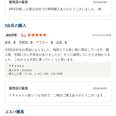
いただきますので、ご来店お待ちしております。
販売店の返信
イレゾが配信されている曲は積極的に買います。イヤホンもそれなりのを使
2018/04/30
みます。 また良い車がありましたらよろしくお願いします。
っています。bBに乗ってみて、ハイレゾ音源を聞いてみたのですが、社外ス
M9103様 この度は当社での車両購入ありがとうございました。 納車
ピーカーがとてつもなく音が良いです。今まで聞こえなかった音が聞こえて
の件でお時間かかり申し訳ございません、先日店長とのお電話でお話
ビックリしました。 今、考えていることはガラスコーティングです。少し、
しされた件では７日までのご連絡とお伺いしておりましたが、当社の
高いものに挑戦して、ピカピカにしたい、と悩んでいます。5年、へたをす
聞き間違えでしたでしょうか？ ５月１日に最終点検入りますので点検
3台目の購入
ると10年乗ってしまうかもしれません。それくらい気に入っています。走行
後に納車の日取りのご連絡させていただきますのでもう少々お待ちく
距離、年式、グレード、オーディオ環境等、気に入りすぎて、現状、売られ
ださい。 ローンの控えは納車時に車検証と合わせてお渡ししておりま
5
総合評価
2018/04/04投稿
点
ている車の中では、次の車が考えられません。 次回、ゼロスさんでお世話に
すので納車時にお渡しいたします。 納車はまだですが、次回ご購入時
なる時は、bBを子どもにゆずって(可能性は低いですが)、またゼロスさんで
5
5
5
5
接客 :
雰囲気 :
アフター :
品質 :
もご検討いただけましたら幸いです。 またの機会もよろしくお願いい
自分のを探す？か、子どもが車を探す時だと思います。このたびは本当にお
たします。
今回3台目をお世話になりました。毎回とても良い車に満足しています。購
世話になりました。今後ともお世話になりますがよろしくお願いいたしま
入後、空調に少し不具合がありましたが、すぐに修理していただき助かりま
す。 最高のお店と最高のF様です！もし、ゼロスに行った時には、この書き
した。これからも大切に乗っていこうと思います。
込みを見せて、「F様と話がしたいです」と言ってから行ってみるといいと
ＦＰｓａｋｕ
思います。
購入年月：
2018/03
購入した車：スバル レガシィB4 2.0 i 4WD
販売店の返信
2018/04/05
ＦＰｓａｋｕ様 いつも当社で、ご検討ご購入ありがとうございます。
今回は急な買い替えでしたので気に入っていただける車両が見つかり
よかったです。 車両の不具合でご迷惑とお手数おかけしてしてしまい
申し訳ございませんでした。 作業は簡単に手直しできるものだったよ
コスパ最高
うで安心いたしました。 今後もお車の事で何かございましたら、いつ