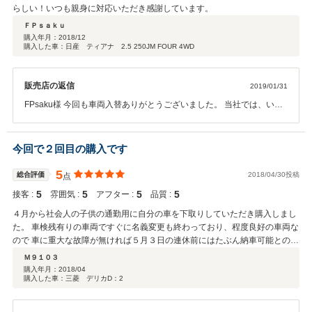
とめて実に丁寧に、にこやかに対応してくださったんですね。 私には、これ
よう努力しております、今回のように車検が短い物があれば２年付き
らしい！いつも親身に対応いただき感謝しています。
から免許を取ろうかという子どもがいるのですが、その子どもも「ゼロス以
での販売も可能ですとご提案したり、できる限りお客様の負担がなく
ＦＰｓａｋｕ
外では買わない」と言っています。bBを譲ってほしいと言っていますが渡し
満足していただけるようなご提案を心がけております。 中古車は高い
購入年月：
2018/12
ません(笑)。 bBに決めてからも、直接、お話しした方が早いかな、と思う内
買い物ですので、失敗の無いようご購入いただければとも思っており
購入した車：日産 ティアナ 2.5 250JM FOUR 4WD
容の話があった時には、お店に行っていました。その際に、並べてある車を
ます。 工場も昨年認証工場を取得して、法定点検をして納車、車検を
見たりしていたのですが、本当に入れ替わりが早いです。 納車と同時に、カ
できるようにしておりますので、安心してお乗りいただけるよう万全
ーオーディオ、ドラレコ、バックカメラ等も取り付けていただきましたが格
の態勢で販売しておりますが、中古車ですので、故障がないとは言い
販売店の返信
2019/01/31
安です。カーオーディオはUSBが表にでるタイプなのですが、そういう細か
切れませんので、納車後も修理、整備、車検、板金等も何かあればご
FPsaku様 今回も車両入替ありがとうございました。 当社では、いつ
い所も実にきれいです。またETCは、裏面に書かれている番号がセットアッ
連絡ください。 営業と店長は物腰も柔らかく飛び込みで来たお客様達
でも低価格で価格以上の品質なのに在庫台数も豊富で色々な車両から
プに必要ということなので、それを見ることができるようにまだ貼り付けを
にも悪い印象をあたえないですので、当社に入社してくれて本当によ
お選びできるのがいい点であると思って車両を揃えておりますので、
しない状態での引き渡しでした。そのETC裏にも、キレイにピタッと両面テ
かったです、車屋さんの営業はかなり横柄だったり上からだったりと
お客様の用途、予算の中でお気に入りの１台が見つかっていただけた
ープが貼られていました。こういう細かいこだわりというか丁寧な作業が嬉
今回で２回目の購入です
聞くことが多いですので、二人は当社の非常にいい武器だと思ってお
事が何よりです。 昨年より、当社も認証工場になり、アフターサービ
しいです。 私も子どもも、今後、まずはゼロスさんで探して、目当ての車が
ります。 今後も現状維持プラス更に向上していけるよう努力して販売
ス、車検、整備にもより一層の安心感を持っていただけるようになっ
5
なければ待つ、くらいの気持ちでこれからも購入する予定です。私はゼロス
総合評価
2018/04/30投稿
点
していきますので、今後とも何かございましたらご相談ください。 ご
ております。 中古車販売店で認証工場を自社で経営している所は少な
さんの回し者ではなく、車には詳しくない１ユーザーです。こんなに長いレ
購入ありがとうございまし
5
5
5
5
接客 :
雰囲気 :
アフター :
品質 :
く、点検記録簿を付けて販売している所は大手の中古車販売店やディ
ビューなど書いたことがないのですが、帯広、十勝に住む方で、中古車選び
た。 代表取締役M
ーラー様等数少ない中で、当社では点検記録簿付きの整備付販売がで
に悩んでいる方の参考になればという気持ちと、ゼロスさんへの感謝の気持
４月から社会人の子供の通勤用に自分の車を下取りしていただき購入しまし
きる事になり更に安心感を持って販売できるようになり、ここは当社
ちを込めてレビューを書きました。お店の裏側が大きな整備工場になってい
た。 車検残有りの車両ですぐに名義変更も終わっており、程度良好の車両な
の最大のメリットになっておりますので、納車後の車両の事はいつで
ますので、車検やオイル交換等のこれからの整備も安心です。 bBの前のオ
ので 車に重大な故障が無ければ５月３日の連休前にはたぶん納車可能との事
もご相談ください。 当社も少しづつではありますが、よりよい環境で
ーナーさんがデッドニング、スピーカー社外品等々、カーオーディオにこだ
でしたので 明日か明後日には連絡が来るのかな？。 子供も連休明けから車
Ｍ９１０３
営業しようとしているのですが、低価格を維持する為に、人員不足で
わっていた方のようです。これは車体本体の金額には表れていない付加価値
通勤できそうで喜んでいます。 あとローン契約書の件ですが、 ４月９日に
購入年月：
2018/04
納車までのお時間がまだまだかかっておりますので、こちらの方もで
になりますが、嬉しい誤算です。自分の予算内のスピーカーに交換とかを考
購入した車：三菱 デリカD：2
ローンの契約書控をもらいに伺ったのですが、一度ローン会社に送ってから
きる限り円滑に納車までお時間かからないようにまだまだ努力いたし
えてしまうと、ダウングレードになってしまいますので、もちろん、大喜び
お渡ししますとのことだったのですが、まだ契約書控が手元に届かないうち
ます。 車両入れ替えでも、車検でも、修理でもいつでもご対応させて
でそのまま乗ります。私の自宅環境では５chです。また、楽曲を買う時はハ
に支払い予定表が送付されて来たので連休明けにローン会社に問い合わせて