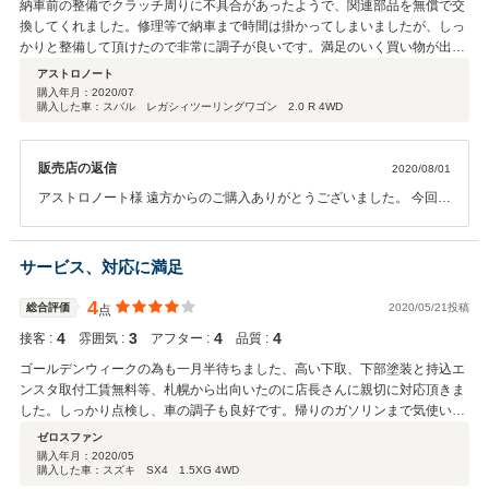
納車前の整備でクラッチ周りに不具合があったようで、関連部品を無償で交
換してくれました。修理等で納車まで時間は掛かってしまいましたが、しっ
かりと整備して頂けたので非常に調子が良いです。満足のいく買い物が出来
ました。ありがとうございました。機会があればまたお願いしたいと思いま
アストロノート
す。
購入年月：
2020/07
購入した車：スバル レガシィツーリングワゴン 2.0 R 4WD
販売店の返信
2020/08/01
アストロノート様 遠方からのご購入ありがとうございました。 今回は
納車前の修理になってしまいまして、納期が遅れてしまい申し訳ござ
いませんでした。 納期が遅れてしまったのに、車両に満足いただき高
評価ありがとうございます。 当社でも年間数百台を販売しております
サービス、対応に満足
と納車前後で急なトラブルになり利益のない赤字車両も販売する事も
ございますが、納車前に更に修理代を請求するような事はございませ
4
総合評価
2020/05/21投稿
点
ん。 中途半端な整備でお客様にご迷惑をかけたり、後々クレームにな
4
3
4
4
接客 :
雰囲気 :
アフター :
品質 :
ったり悪い評判口コミを言われたり書かれる事の方が当社としては大
きな損害になりますので、当社では入庫時と納車前で２度点検＆走行
ゴールデンウィークの為も一月半待ちました、高い下取、下部塗装と持込エ
チェックして納車しております。 （走行チェックも２回の走行を２人
ンスタ取付工賃無料等、札幌から出向いたのに店長さんに親切に対応頂きま
で行うことによって、今回の様に１人目で分からなかったような物も
した。しっかり点検し、車の調子も良好です。帰りのガソリンまで気使い頂
２人目で発見する事もできます） 以上のような点検や整備をしており
き、サービス満点でした。有難うございました。
ゼロスファン
ましても中古車ですので故障する可能性はございますので、トラブル
購入年月：
2020/05
の際は遠方ですので、当社で直接修理は中々できませんが、ご相談や
購入した車：スズキ SX4 1.5XG 4WD
ご提案等や中古部品の格安販売はできますので、何かございましたら