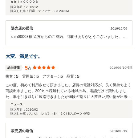
ｓｈｉｎ００００３
お車に関する事は何でもご対応させていただきますので何かございま
購入年月：
2016/12
したらお気軽にご連絡ください。 従業員一同、又のご来店お待ちして
購入した車：日産 ティアナ 2.3 230JM
おります。 ありがとうございました。
販売店の返信
2016/12/09
shin00003様 遠方からのご成約、引取りありがとうございました。 当
社の接客と車輌の高評価いただき有難うございます。 遠方ですので何
かあっても当社ですぐには対応できかねますが、当社の取引業者様が
札幌と旭川にもございますので、トラブルの際にもできるだけ迅速に
大変、満足です。
ご対応させていただきます、中古車ですので今後トラブルがでる可能
性もございますので何かございましたらご連絡ください。 shin00003
5
総合評価
2016/03/19投稿
点
様とのお取引も遠方にもかかわらず非常にスムーズで当社といたしま
5
5
5
5
接客 :
雰囲気 :
アフター :
品質 :
しても気持ちの良いお取引ができました。 次回の車輌入れ替えの際も
ご検討いただけましたら幸いです。 この度はありがとうございまし
この度、初めて利用させて頂きました。店長の電話対応が、良く気持ちよく
た。
商談出来ました。200Ｋｍ程離れている地域の為、電話だけで契約しまし
た。車を引き取りに遠路行きましたが値段の割りに大変良い買い物が出来ま
した。大変、満足しています。次の機会も是非宜しく お願いします。 ク
ニュース
チコミ投稿遅くて済みませんでした。
購入年月：
2016/02
購入した車：スバル レガシィB4 2.0 i Bスポーツ 4WD
販売店の返信
2016/03/19