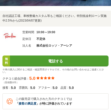
自社認証工場、車検整備カスタム等もご相談ください。特別低金利ローン実施
中2.5%から(2023/04/07更新)
営業時間
10:00～19:00
定休日
不定休
法人名
株式会社ロッソ・アーレア
無
電話する
料
※車の購入に関するご相談・確認専用ダイヤルです。その他のお問い合わせはご遠慮くださ
い。
5.0
クチコミ総合評価：
（投稿数6件）
5.0
5.0
5.0
5.0
接客 :
雰囲気 :
アフター :
品質 :
この販売店で購入された方のクチコミでは
「
接客の満足度
」が特に評価されています