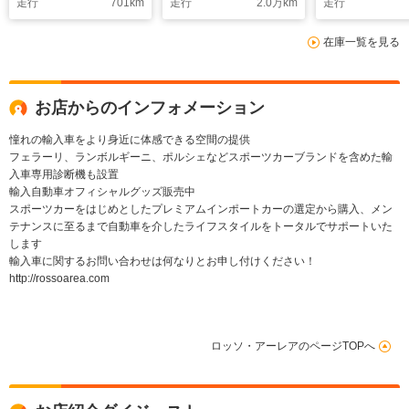
走行
701
km
走行
2.0
万km
走行
ター/シートヒーター/
ックアッシュウッドイ
パック・22イ
パワステプラス/ヘッ
ンテリアトリムアクテ
タイルスポー
在庫一覧を見る
ドレストクレスト
ィブボディーコントロ
ホイール
ールWALD20ホイー
ル
お店からのインフォメーション
憧れの輸入車をより身近に体感できる空間の提供
フェラーリ、ランボルギーニ、ポルシェなどスポーツカーブランドを含めた輸
入車専用診断機も設置
輸入自動車オフィシャルグッズ販売中
スポーツカーをはじめとしたプレミアムインポートカーの選定から購入、メン
テナンスに至るまで自動車を介したライフスタイルをトータルでサポートいた
します
輸入車に関するお問い合わせは何なりとお申し付けください！
http://rossoarea.com
ロッソ・アーレアのページTOPへ