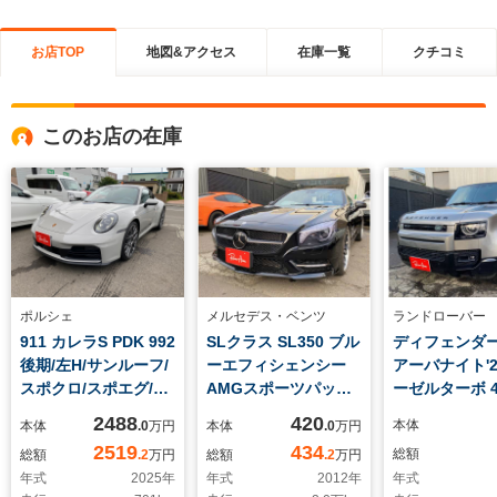
お店TOP
地図&アクセス
在庫一覧
クチコミ
このお店の在庫
ポルシェ
メルセデス・ベンツ
ランドローバー
911 カレラS PDK 992
SLクラス SL350 ブル
ディフェンダー 
後期/左H/サンルーフ/
ーエフィシェンシー
アーバナイト'2
スポクロ/スポエグ/RS
AMGスポーツパッケ
ーゼルターボ 4
スパイダー20/21ホイ
ージ AMGスポーツ
動サイドステ
2488
420
本体
本体
.0
万円
本体
.0
万円
ール/サイドデカール/
pkgチェッカーフラッ
ジタルインナ
2519
434
総額
総額
.2
万円
総額
.2
万円
レザーPKG/GTステア
グメーターAMGスポ
ー・エクステ
年式
2025
年
年式
2012
年
年式
Race-Tex/ステアヒー
ーツステアリングブラ
ブラックエク