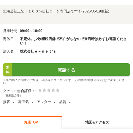
北海道初上陸！１００％自社ローン専門店です！(2026/05/19更新)
営業時間
09:00～18:00
定休日
不定休。少数精鋭店舗で不在がちなので来店時は必ずお電話くださ
い！
法人名
株式会社ｅ－ｎｅｔ’ｓ
無
電話する
料
※車の購入に関するご相談・確認専用ダイヤルです。その他のお問い合わせはご遠慮くださ
い。
-
クチコミ総合評価：
（投稿数0件）
-
-
-
-
接客 :
雰囲気 :
アフター :
品質 :
お店TOP
地図&アクセス