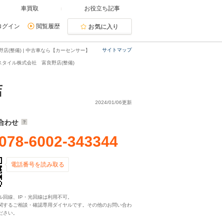
車買取
お役立ち記事
ログイン
閲覧履歴
お気に入り
サイトマップ
(整備) | 中古車なら【カーセンサー】
スタイル株式会社 富良野店(整備)
店
2024/01/06更新
合わせ
078-6002-343344
電話番号を読み取る
ル回線、IP・光回線は利用不可。
関するご相談・確認専用ダイヤルです。その他のお問い合わ
ださい。