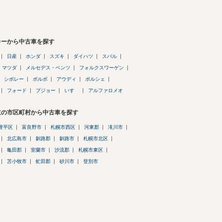
カーから中古車を探す
日産
ホンダ
スズキ
ダイハツ
スバル
マツダ
メルセデス・ベンツ
フォルクスワーゲン
シボレー
ボルボ
アウディ
ポルシェ
フォード
プジョー
いすゞ
アルファロメオ
道の市区町村から中古車を探す
豊平区
富良野市
札幌市西区
河東郡
滝川市
北広島市
釧路郡
釧路市
札幌市北区
亀田郡
室蘭市
沙流郡
札幌市東区
苫小牧市
虻田郡
砂川市
登別市