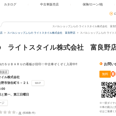
カタログ
中古車販売店
保険/ローン/他
スバルショップふらの ライトスタイル株式会社 富良野店
店
スバルショップふらの ライトスタイル株式会社 富良野店
スバルショップふらの ライト
の ライトスタイル株式会社 富良野
お問い
線のＳＵＢＡＲＵの看板が目印！中古車ぞくぞく入荷中!!
0
取扱店
無料
タイル株式会社
良野市弥生町５－２１
MAP
8:00
日と第一、第三日曜日
ージ
※一部ダイヤ
※車の購入に
せはご遠慮く
-
点
(投稿数-件)