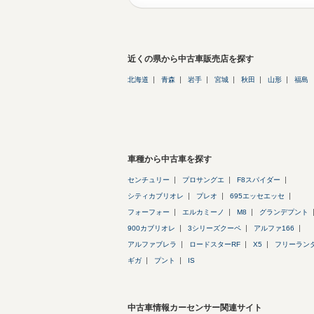
近くの県から中古車販売店を探す
北海道
青森
岩手
宮城
秋田
山形
福島
車種から中古車を探す
センチュリー
プロサングエ
F8スパイダー
シティカブリオレ
プレオ
695エッセエッセ
フォーフォー
エルカミーノ
M8
グランデプント
900カブリオレ
3シリーズクーペ
アルファ166
アルファブレラ
ロードスターRF
X5
フリーラン
ギガ
プント
IS
中古車情報カーセンサー関連サイト