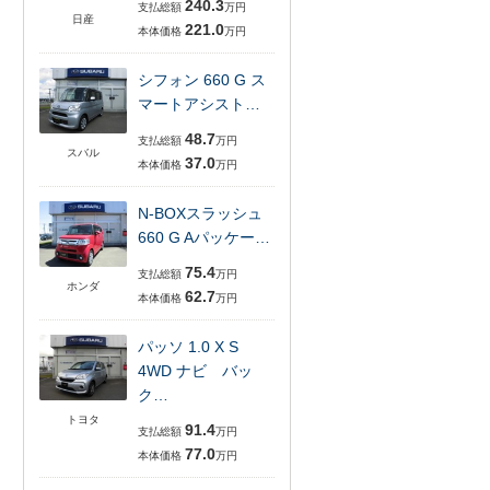
240.3
支払総額
万円
日産
221.0
本体価格
万円
シフォン 660 G ス
マートアシスト…
48.7
支払総額
万円
スバル
37.0
本体価格
万円
N-BOXスラッシュ
660 G Aパッケー…
75.4
支払総額
万円
ホンダ
62.7
本体価格
万円
パッソ 1.0 X S
4WD ナビ バッ
ク…
トヨタ
91.4
支払総額
万円
77.0
本体価格
万円