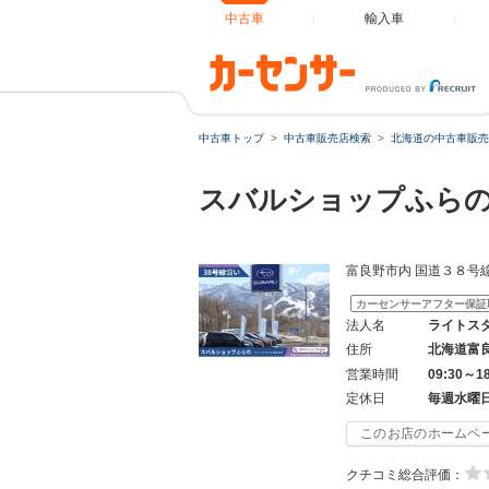
中古車
輸入車
中古車トップ
中古車販売店検索
北海道の中古車販売
スバルショップふら
富良野市内 国道３８号
カーセンサーアフター保証
法人名
ライトス
住所
北海道富
営業時間
09:30～1
定休日
毎週水曜
このお店のホームペ
クチコミ総合評価：