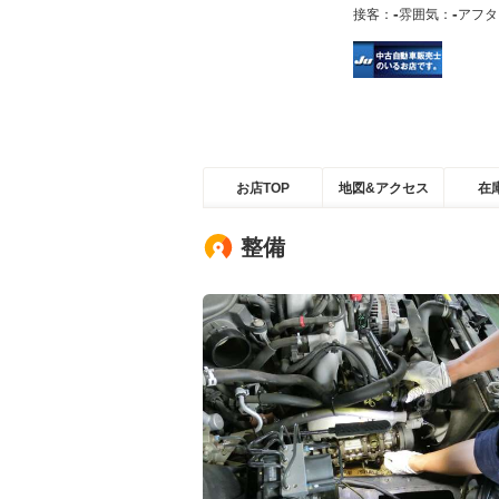
-
-
接客：
雰囲気：
アフタ
お店TOP
地図&アクセス
在
整備