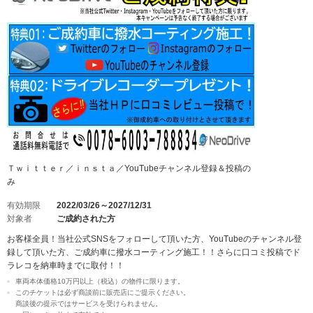
Ｔｗｉｔｔｅｒ／ｉｎｓｔａ／YouTubeチャンネル登録＆投稿の
み
有効期限
2022/03/26～2027/12/31
対象者
ご成約された方
お客様全員！当社公式SNSをフォローして頂いた方、YouTubeのチャンネル登
録して頂いた方、ご成約車に撥水コーティング施工！！さらに口コミ投稿でド
ラレコを納車時までに取付！！
車両本体価格10万円以上（税込）の物件に限ります。
このチケットは必ず商談前に販売店にご提示ください。
商談後の提示ではサービスを受けられません。