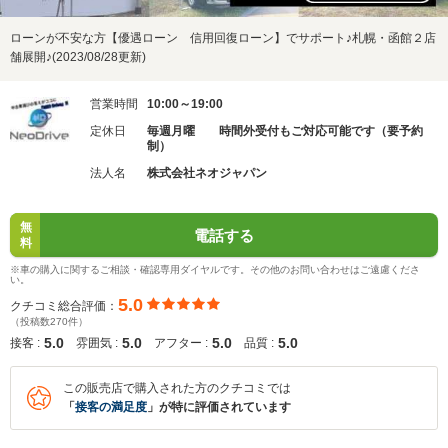
ローンが不安な方【優遇ローン 信用回復ローン】でサポート♪札幌・函館２店
舗展開♪(2023/08/28更新)
営業時間
10:00～19:00
定休日
毎週月曜 時間外受付もご対応可能です（要予約
制）
法人名
株式会社ネオジャパン
無
電話する
料
※車の購入に関するご相談・確認専用ダイヤルです。その他のお問い合わせはご遠慮くださ
い。
5.0
クチコミ総合評価：
（投稿数270件）
5.0
5.0
5.0
5.0
接客 :
雰囲気 :
アフター :
品質 :
この販売店で購入された方のクチコミでは
「
接客の満足度
」が特に評価されています