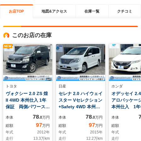
お店TOP
地図&アクセス
在庫一覧
クチコミ
このお店の在庫
NEW
トヨタ
日産
ホンダ
ヴォクシー 2.0 ZS 煌
セレナ 2.0 ハイウェイ
オデッセイ 2.4
II 4WD 本州仕入 1年
スター Vセレクション
アロパッケージ
保証 両側パワースラ
+Safety 4WD 本州仕
本州仕入 1
イドドア 8型ナビ
入 1年保証 寒冷地仕
純正HDDナビ
78
78
本体
.0
万円
本体
.0
万円
本体
フルセグ DVD再
様 両側パワースライ
セグ バック
97
97
総額
万円
総額
万円
総額
生 バックカメラ プ
ドドア 純正ナビ フ
社外18インチ
年式
2012
年
年式
2015
年
年式
ッシュスタート
ルセグ Bluetooth
ーレス 3列
走行
13.3
万km
走行
12.2
万km
走行
HID キーレス フロ
スマートキー バック
HID フロン