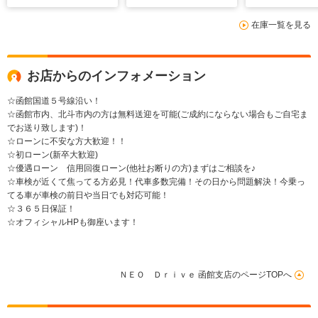
ントフォグ 純正アル
カメラ DVD再生 3
ランプ 盗難
在庫一覧を見る
ミ 盗難防止装置
列シート 8人乗り
置 ABS 横
ABS ETC ウォー
純正AW フロントフ
止 パワステ
クスルー MTモード
ォグランプ ABS
ウィンドウ M
キーレス
ド
お店からのインフォメーション
☆函館国道５号線沿い！
☆函館市内、北斗市内の方は無料送迎を可能(ご成約にならない場合もご自宅ま
でお送り致します)！
☆ローンに不安な方大歓迎！！
☆初ローン(新卒大歓迎)
☆優遇ローン 信用回復ローン(他社お断りの方)まずはご相談を♪
☆車検が近くて焦ってる方必見！代車多数完備！その日から問題解決！今乗っ
てる車が車検の前日や当日でも対応可能！
☆３６５日保証！
☆オフィシャルHPも御座います！
ＮＥＯ Ｄｒｉｖｅ 函館支店のページTOPへ