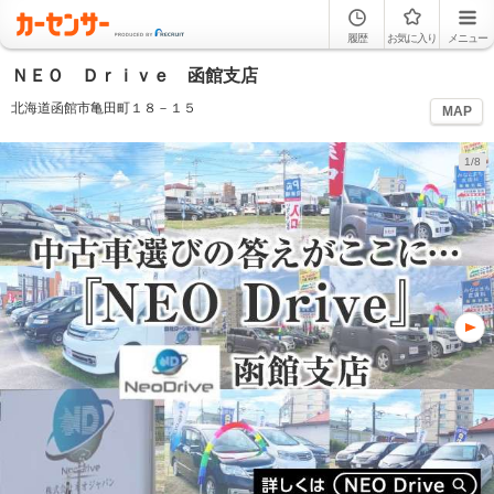
履歴
お気に入り
メニュー
ＮＥＯ Ｄｒｉｖｅ 函館支店
北海道函館市亀田町１８－１５
MAP
1/8