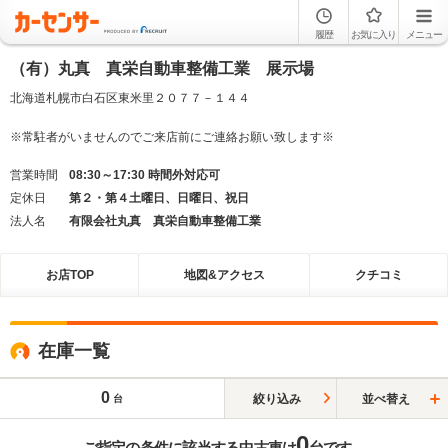
履歴
お気に入り
メニュー
（有）丸真 真栄自動車整備工業 展示場
北海道札幌市白石区東米里２０７７－１４４
※常駐者がいませんのでご来店前にご連絡お願い致します※
営業時間
08:30～17:30 時間外対応可
定休日
第２・第４土曜日、日曜日、祝日
法人名
有限会社丸真 真栄自動車整備工業
お店TOP
地図&アクセス
クチコミ
在庫一覧
0
絞り込み
並べ替え
台
0
ご指定の条件に該当する中古車は
台です。