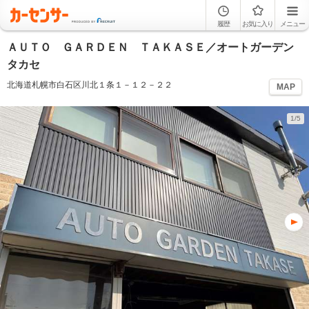
履歴
お気に入り
メニュー
ＡＵＴＯ ＧＡＲＤＥＮ ＴＡＫＡＳＥ／オートガーデン
タカセ
北海道札幌市白石区川北１条１－１２－２２
MAP
1/5