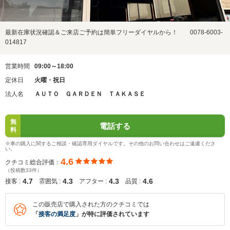
最新在庫状況確認＆ご来店ご予約は簡単フリーダイヤルから！ 0078-6003-
014817
営業時間
09:00～18:00
定休日
火曜・祝日
法人名
ＡＵＴＯ ＧＡＲＤＥＮ ＴＡＫＡＳＥ
無
電話する
料
※車の購入に関するご相談・確認専用ダイヤルです。その他のお問い合わせはご遠慮くださ
い。
4.6
クチコミ総合評価：
（投稿数33件）
4.7
4.3
4.3
4.6
接客 :
雰囲気 :
アフター :
品質 :
この販売店で購入された方のクチコミでは
「
接客の満足度
」が特に評価されています