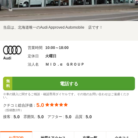
当店は、北海道唯一のAudi Approved Automobile 店です！
営業時間
10:00～18:00
定休日
火曜日
法人名
ＭＩＤ．α ＧＲＯＵＰ
無
電話する
料
※車の購入に関するご相談・確認専用ダイヤルです。その他のお問い合わせはご遠慮くださ
い。
5.0
クチコミ総合評価：
（投稿数2件）
5.0
5.0
5.0
5.0
接客 :
雰囲気 :
アフター :
品質 :
お店TOP
地図&アクセス
在庫一覧
クチコミ