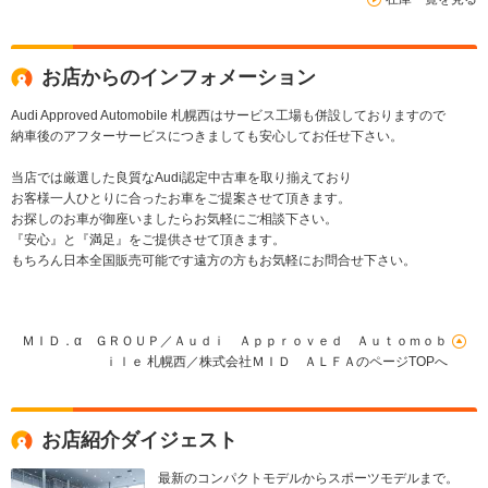
証継承・認定中古車
ケージ・認定中古車
ライブレコー
後・認定中古
お店からのインフォメーション
Audi Approved Automobile 札幌西はサービス工場も併設しておりますので
納車後のアフターサービスにつきましても安心してお任せ下さい。
当店では厳選した良質なAudi認定中古車を取り揃えており
お客様一人ひとりに合ったお車をご提案させて頂きます。
お探しのお車が御座いましたらお気軽にご相談下さい。
『安心』と『満足』をご提供させて頂きます。
もちろん日本全国販売可能です遠方の方もお気軽にお問合せ下さい。
ＭＩＤ．α ＧＲＯＵＰ／Ａｕｄｉ Ａｐｐｒｏｖｅｄ Ａｕｔｏｍｏｂ
ｉｌｅ 札幌西／株式会社ＭＩＤ ＡＬＦＡのページTOPへ
お店紹介ダイジェスト
最新のコンパクトモデルからスポーツモデルまで。