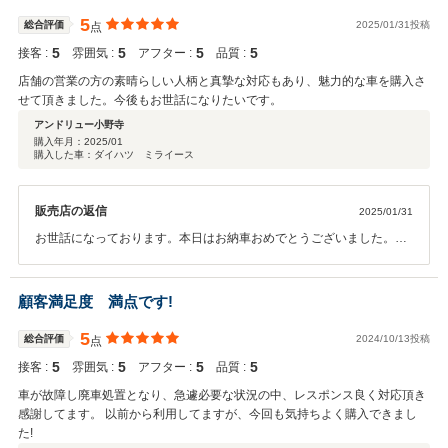
5
総合評価
2025/01/31投稿
点
5
5
5
5
接客 :
雰囲気 :
アフター :
品質 :
店舗の営業の方の素晴らしい人柄と真摯な対応もあり、魅力的な車を購入さ
せて頂きました。今後もお世話になりたいです。
アンドリュー小野寺
購入年月：
2025/01
購入した車：ダイハツ ミライース
販売店の返信
2025/01/31
お世話になっております。本日はお納車おめでとうございました。お
店のことも気に入っていただいて何よりです。 これからもよろしくお
願いします。
顧客満足度 満点です!
5
総合評価
2024/10/13投稿
点
5
5
5
5
接客 :
雰囲気 :
アフター :
品質 :
車が故障し廃車処置となり、急遽必要な状況の中、レスポンス良く対応頂き
感謝してます。 以前から利用してますが、今回も気持ちよく購入できまし
た!