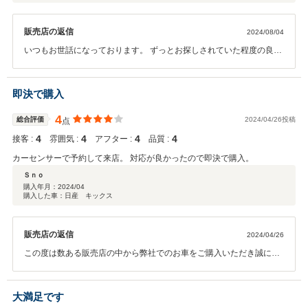
販売店の返信
2024/08/04
いつもお世話になっております。 ずっとお探しされていた程度の良い
マークXを当店で見つけていただき、お車をご購入いただきありがと
うございました。 また、お納車おめでとうございました。今後ともよ
ろしくお願いいたします。
即決で購入
4
総合評価
2024/04/26投稿
点
4
4
4
4
接客 :
雰囲気 :
アフター :
品質 :
カーセンサーで予約して来店。 対応が良かったので即決で購入。
Ｓｎｏ
購入年月：
2024/04
購入した車：日産 キックス
販売店の返信
2024/04/26
この度は数ある販売店の中から弊社でのお車をご購入いただき誠にあ
りがとうございました。これからも点検等でお世話に なれたらと思い
ますので今後ともよろしくお願いいたします。
大満足です