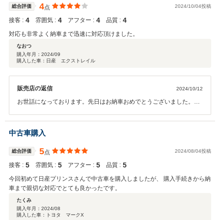
と。購入時にスライドドアが開かず、バッテリーを新しいのに変えるという
4
総合評価
2024/10/04投稿
点
話だったが、まさか再生バッテリーを使用していたとは。問い合わせると、
4
4
4
4
そこの店舗ではお客様の指定があり、追加料金を払ってもらう場合以外は再
接客 :
雰囲気 :
アフター :
品質 :
生バッテリーを使用しています、との返答。 本当に残念でした。車は気に入
対応も非常よく納車まで迅速に対応頂けました。
っているのですが、二度とここの日産にお世話になる事はないと思い、クチ
なおつ
コミに書かせて頂きました。
購入年月：
2024/09
購入した車：日産 エクストレイル
販売店の返信
2024/10/12
お世話になっております。先日はお納車おめでとうございました。こ
れからもカーライフをサポートさせていただきますので 今後ともよろ
しくお願いいたします。
中古車購入
5
総合評価
2024/08/04投稿
点
5
5
5
5
接客 :
雰囲気 :
アフター :
品質 :
今回初めて日産プリンスさんで中古車を購入しましたが、 購入手続きから納
車まで親切な対応でとても良かったです。
たくみ
購入年月：
2024/08
購入した車：トヨタ マークX