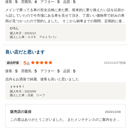
5
4
5
5
接客 :
雰囲気 :
アフター :
品質 :
メインで乗ってる車の安全点検に来た際、将来的に乗り換えたい話を以前か
ら話していたので今市場にある車を見せて頂き、丁度いい価格帯で好みの車
両が見つかったので契約しました。 そこから納車までの期間、定期的に進捗
の連絡を頂き納車までもスムーズで非常に満足しています。 今回で4台目の
ひろし
購入ですが、どの車もしっかり管理していただけてます。 次の乗り換え時も
購入年月：
2023/12
購入した車：スズキ アルトラパン
ぜひよろしくお願いしたいと思います。
良い店だと思います
5
総合評価
2023/12/27投稿
点
5
5
5
5
接客 :
雰囲気 :
アフター :
品質 :
店内もお洒落で綺麗、接客も良いと思いました
ｙｏｓｈｉ
購入年月：
2023/09
購入した車：日産 リーフ
販売店の返信
2023/12/28
この度はありがとうございました。 またメンテナンスのご案内をさせ
ていただきます。 末永いお付き合いよろしくお願いします。