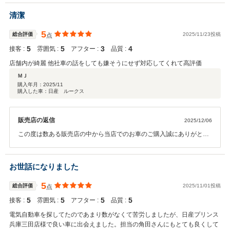
ぞよろしくお願いいたします。
清潔
5
総合評価
2025/11/23投稿
点
5
5
3
4
接客 :
雰囲気 :
アフター :
品質 :
店舗内が綺麗 他社車の話をしても嫌そうにせず対応してくれて高評価
ＭＪ
購入年月：
2025/11
購入した車：日産 ルークス
販売店の返信
2025/12/06
この度は数ある販売店の中から当店でのお車のご購入誠にありがとう
ございました。現在お車もご納車に向けて段取りをさせていただいて
おります。ご納車まで楽しみにお待ち下さい。今後ともどうぞよろし
くお願いいたします。
お世話になりました
5
総合評価
2025/11/01投稿
点
5
5
5
5
接客 :
雰囲気 :
アフター :
品質 :
電気自動車を探してたのであまり数がなくて苦労しましたが、日産プリンス
兵庫三田店様で良い車に出会えました。担当の角田さんにもとても良くして