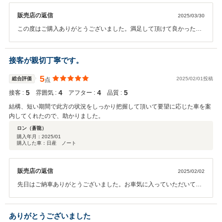
販売店の返信
2025/03/30
この度はご購入ありがとうございました。満足して頂けて良かったで
す！より満足して頂けるように品質、サービス共に向上してまいりま
すので引き続き宜しくお願い申し上げます！
接客が親切丁寧です。
5
総合評価
2025/02/01投稿
点
5
4
4
5
接客 :
雰囲気 :
アフター :
品質 :
結構、短い期間で此方の状況をしっかり把握して頂いて要望に応じた車を案
内してくれたので、助かりました。
ロン（蒼龍）
購入年月：
2025/01
購入した車：日産 ノート
販売店の返信
2025/02/02
先日はご納車ありがとうございました。お車気に入っていただいてあ
りがとうございます。アフターメンテナンスの際は宜しくお願い致し
ます。
ありがとうございました