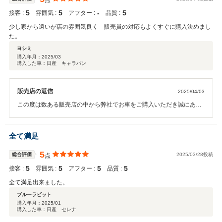
点
5
5
‐
5
接客 :
雰囲気 :
アフター :
品質 :
少し家から遠いが店の雰囲気良く 販売員の対応もよくすぐに購入決めまし
た。
ヨシミ
購入年月：
2025/03
購入した車：日産 キャラバン
販売店の返信
2025/04/03
この度は数ある販売店の中から弊社でお車をご購入いただき誠にあり
がとうございました。当店の雰囲気や販売員のこともお褒めに預かり
光栄でございます。スタッフ一同励みにさせていただきます。まもな
くお車もご納車となりますが引き続きとうぞ宜しくお願い申し上げま
全て満足
す。
5
総合評価
2025/03/28投稿
点
5
5
5
5
接客 :
雰囲気 :
アフター :
品質 :
全て満足出来ました。
ブルーラビット
購入年月：
2025/01
購入した車：日産 セレナ