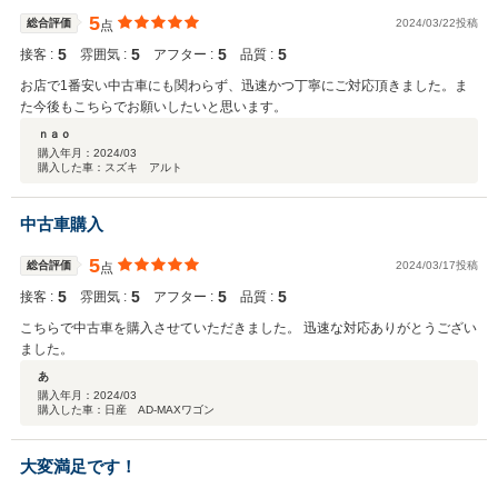
5
総合評価
2024/03/22投稿
点
5
5
5
5
接客 :
雰囲気 :
アフター :
品質 :
お店で1番安い中古車にも関わらず、迅速かつ丁寧にご対応頂きました。ま
た今後もこちらでお願いしたいと思います。
ｎａｏ
購入年月：
2024/03
購入した車：スズキ アルト
中古車購入
5
総合評価
2024/03/17投稿
点
5
5
5
5
接客 :
雰囲気 :
アフター :
品質 :
こちらで中古車を購入させていただきました。 迅速な対応ありがとうござい
ました。
あ
購入年月：
2024/03
購入した車：日産 AD-MAXワゴン
大変満足です！