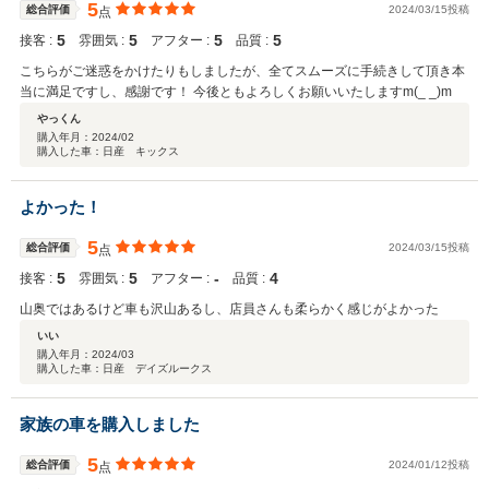
5
総合評価
2024/03/15投稿
点
5
5
5
5
接客 :
雰囲気 :
アフター :
品質 :
こちらがご迷惑をかけたりもしましたが、全てスムーズに手続きして頂き本
当に満足ですし、感謝です！ 今後ともよろしくお願いいたしますm(_ _)m
やっくん
購入年月：
2024/02
購入した車：日産 キックス
よかった！
5
総合評価
2024/03/15投稿
点
5
5
‐
4
接客 :
雰囲気 :
アフター :
品質 :
山奥ではあるけど車も沢山あるし、店員さんも柔らかく感じがよかった
いい
購入年月：
2024/03
購入した車：日産 デイズルークス
家族の車を購入しました
5
総合評価
2024/01/12投稿
点