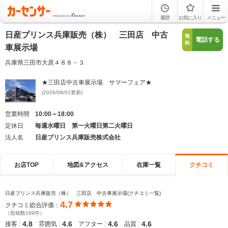
履歴
お気に入り
メニュー
日産プリンス兵庫販売（株） 三田店 中古
無
電話する
料
車展示場
兵庫県三田市大原４８８－３
★三田店中古車展示場 サマーフェア★
(2026/08/01更新)
営業時間
10:00～18:00
定休日
毎週水曜日 第一火曜日第二火曜日
法人名
日産プリンス兵庫販売株式会社
お店TOP
地図&アクセス
在庫一覧
クチコミ
日産プリンス兵庫販売（株） 三田店 中古車展示場(クチコミ一覧)
4.7
クチコミ総合評価：
（投稿数169件）
4.8
4.6
4.6
4.6
接客 :
雰囲気 :
アフター :
品質 :