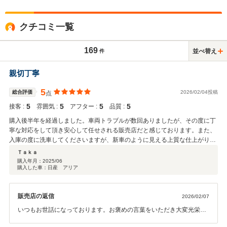
クチコミ一覧
169
並べ替え
件
親切丁寧
5
総合評価
2026/02/04投稿
点
5
5
5
5
接客 :
雰囲気 :
アフター :
品質 :
購入後半年を経過しました。車両トラブルが数回ありましたが、その度に丁
寧な対応をして頂き安心して任せされる販売店だと感じております。また、
入庫の度に洗車してくださいますが、新車のように見える上質な仕上がり
で、見事という以外にありません。専門業者の技を感じます。
Ｔａｋａ
購入年月：
2025/06
購入した車：日産 アリア
販売店の返信
2026/02/07
いつもお世話になっております。お褒めの言葉をいただき大変光栄で
ございます。これからも精一杯させていただきますので、今後もどう