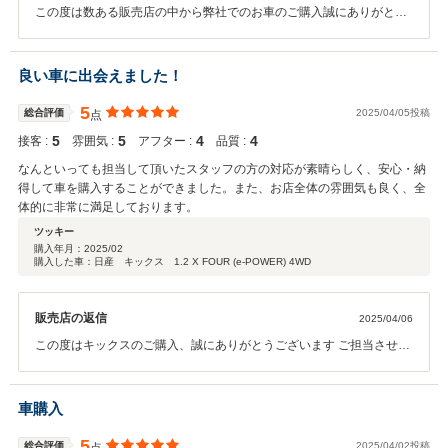
この度は数ある販売店の中から弊社でのお車のご購入誠にありがとう
ございました。お店のことお褒めに預かり大変光栄でございます。今
後ともどうぞよろしくお願いいたします。
良い車に出会えました！
5
総合評価
2025/04/05投稿
点
5
5
4
4
接客 :
雰囲気 :
アフター :
品質 :
なんといっても担当して頂いたスタッフの方の対応が素晴らしく、安心・納
得して車を購入することができました。また、お店全体の雰囲気も良く、全
体的に非常に満足しております。
ツッキー
購入年月：
2025/02
購入した車：日産 キックス 1.2 X FOUR (e-POWER) 4WD
販売店の返信
2025/04/06
この度はキックスのご購入、誠にありがとうございます ご担当させて
頂いている者も喜んでおります 今後とも宜しくお願い致します
車購入
5
総合評価
2025/04/02投稿