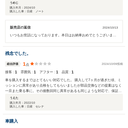
うめじ
購入年月：
2024/10
購入した車：日産 ノート
販売店の返信
2024/10/13
いつもお世話になっております。本日はお納車おめでとうございまし
た。そのように仰っていただけると大変うれしく思います。今後とも
よろしくお願いいたします。
残念でした。
1
総合評価
2024/10/09投稿
点
1
1
1
1
接客 :
雰囲気 :
アフター :
品質 :
車を購入するまではとてもいい対応でした。 購入して7ヶ月が過ぎた頃、ミ
ッションに異常があり点検をしてもらいましたが部品交換などの提案はなく
一旦また乗る事に。その後数回同じ異常があるも同じような対応で、保証期
間が過ぎたので日産の違う店舗で1度見てもらうとミッションは交換した方
うえた
がいいとのこと。販売店に連絡するも、保証期間は過ぎているので50万円か
購入年月：
2022/10
購入した車：日産 セレナ
かると。異常は前から出ていたのに、直す事に積極的に提案もなく、今回車
検のタイミングでバッテリーの液漏れがあり、違う店舗で見てもらうと、ゴ
ルフのカートや工場内の作業車によく使う(通常の車にはそこの販売店では使
車購入
うことはないバッテリーの種類の)再生バッテリーが使用されているとのこ