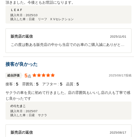
頂きました。今後ともお世話になります。
ＬＥＡＦ
購入年月：
2025/10
購入した車：日産 リーフ X Vセレクション
販売店の返信
2025/11/01
この度は数ある販売店の中から当店でのお車のご購入誠にありがとう
ございます。これからもカーライフを精一杯サポートさせていただき
ますので今後ともどうぞよろしくお願いいたします。口コミありがと
うございました。
接客が良かった
5
総合評価
2025/08/17投稿
点
5
5
5
5
接客 :
雰囲気 :
アフター :
品質 :
サクラの車を見に初めて行きました。店の雰囲気もいいし店の人も丁寧で感
じ良かったです
のりたまこ
購入年月：
2025/07
購入した車：日産 サクラ
販売店の返信
2025/08/17