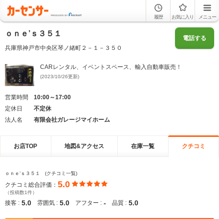
履歴
お気に入り
メニュー
ｏｎｅ’ｓ３５１
電話する
兵庫県神戸市中央区琴ノ緒町２－１－３５０
CARレンタル、イベントスペース、輸入自動車販売！
(2023/10/26更新)
営業時間
10:00～17:00
定休日
不定休
法人名
有限会社ガレージマイホーム
お店TOP
地図&アクセス
在庫一覧
クチコミ
ｏｎｅ’ｓ３５１ (クチコミ一覧)
5.0
クチコミ総合評価：
（投稿数1件）
5.0
5.0
-
5.0
接客 :
雰囲気 :
アフター :
品質 :