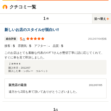
クチコミ一覧
1
並べ替え
件
新しいお店のスタイルが面白い!!
5
総合評価
2012/07/04投稿
点
5
5
‐
5
接客 :
雰囲気 :
アフター :
品質 :
このお店はとても素敵な代表のﾊﾝｻﾞﾜさんが懇切丁寧に話に応じてくれて、
すぐに車を見て即決しました。
ｊａｍｅｓ
購入年月：
2012/07
購入した車：シボレー コルベット
販売店の返信
2012/07/05
遠方から2回も来て頂いてありがとうございました。
1
/1