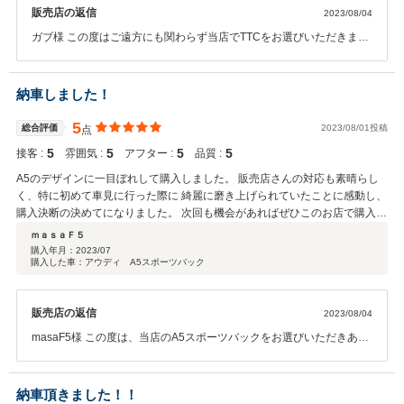
販売店の返信
2023/08/04
ガブ様 この度はご遠方にも関わらず当店でTTCをお選びいただきまし
て誠にありがとうございました。 西宮店へのご入庫は難しいかと思い
ますがまた西宮にお越しの機会がございましたら是非お立ち寄りくだ
さいませ。 前回のお車同様TTもかわいがってあげてください。 今後
納車しました！
ともよろしくお願いいたします。
5
総合評価
2023/08/01投稿
点
5
5
5
5
接客 :
雰囲気 :
アフター :
品質 :
A5のデザインに一目ぼれして購入しました。 販売店さんの対応も素晴らし
く、特に初めて車見に行った際に 綺麗に磨き上げられていたことに感動し、
購入決断の決めてになりました。 次回も機会があればぜひこのお店で購入し
たいです。
ｍａｓａＦ５
購入年月：
2023/07
購入した車：アウディ A5スポーツバック
販売店の返信
2023/08/04
masaF5様 この度は、当店のA5スポーツバックをお選びいただきあり
がとうございました。 選んで頂いたお車は非常に状態も良く私として
もおすすめの1台でした。 A5の型式をニックネームに使用されている
あたりがA5に対する気持ちが伝わってきますね！ これからAudiのあ
納車頂きました！！