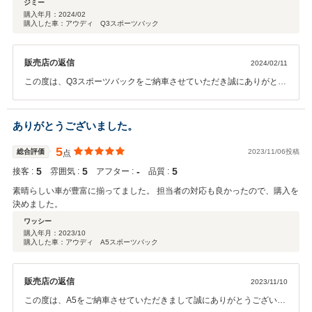
ジミー
購入年月：
2024/02
購入した車：アウディ Q3スポーツバック
販売店の返信
2024/02/11
この度は、Q3スポーツバックをご納車させていただき誠にありがとう
ございました。 ご希望のオプション装備がついたお車をタイミング良
くご案内出来、私も嬉しく思います。 ご趣味のレジャーにぴったりの
お車ですので、たくさんお出かけしてくださいませ。 今後とも宜しく
ありがとうございました。
お願い致します。
5
総合評価
2023/11/06投稿
点
5
5
‐
5
接客 :
雰囲気 :
アフター :
品質 :
素晴らしい車が豊富に揃ってました。 担当者の対応も良かったので、購入を
決めました。
ワッシー
購入年月：
2023/10
購入した車：アウディ A5スポーツバック
販売店の返信
2023/11/10
この度は、A5をご納車させていただきまして誠にありがとうございま