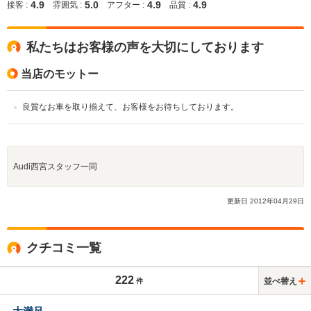
4.9
5.0
4.9
4.9
接客 :
雰囲気 :
アフター :
品質 :
私たちはお客様の声を大切にしております
当店のモットー
良質なお車を取り揃えて、お客様をお待ちしております。
Audi西宮スタッフ一同
更新日
2012
年
04
月
29
日
クチコミ一覧
222
並べ替え
件