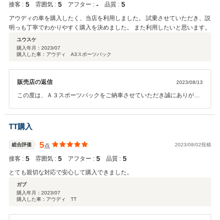
5
5
‐
5
接客 :
雰囲気 :
アフター :
品質 :
アウディの車を購入したく、当店を利用しました。 試乗させていただき、説
明っも丁寧でわかりやすく購入を決めました。 また利用したいと思います。
ユウスケ
購入年月：
2023/07
購入した車：アウディ A3スポーツバック
販売店の返信
2023/08/13
この度は、Ａ３スポーツバックをご納車させていただき誠にありがと
うございます。 試乗の時から本当に気に入っていただき、私も嬉しく
思います。 お出かけがより楽しくなると思います。たくさんドライブ
してくださいませ。 今後とも宜しくお願い致します。
TT購入
5
総合評価
2023/08/02投稿
点
5
5
5
5
接客 :
雰囲気 :
アフター :
品質 :
とても親切な対応で安心して購入できました。
ガブ
購入年月：
2023/07
購入した車：アウディ TT