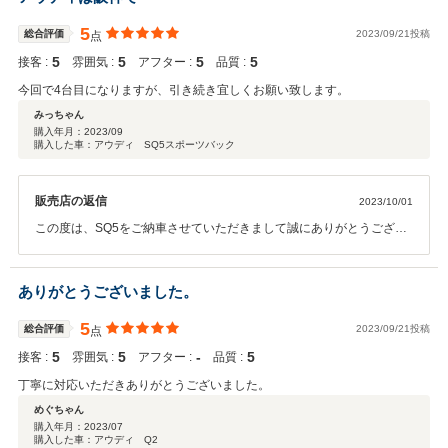
いいたします。
5
総合評価
2023/09/21投稿
点
5
5
5
5
接客 :
雰囲気 :
アフター :
品質 :
今回で4台目になりますが、引き続き宜しくお願い致します。
みっちゃん
購入年月：
2023/09
購入した車：アウディ SQ5スポーツバック
販売店の返信
2023/10/01
この度は、SQ5をご納車させていただきまして誠にありがとうござい
ます。 いままでのお車とはタイプの違うお車なので また違った発見や
体験ができると思います。 次にお会いした時に感想をお聞かせくださ
いませ。 今後とも長いお付き合い宜しくお願い致します。
ありがとうございました。
5
総合評価
2023/09/21投稿
点
5
5
‐
5
接客 :
雰囲気 :
アフター :
品質 :
丁寧に対応いただきありがとうございました。
めぐちゃん
購入年月：
2023/07
購入した車：アウディ Q2