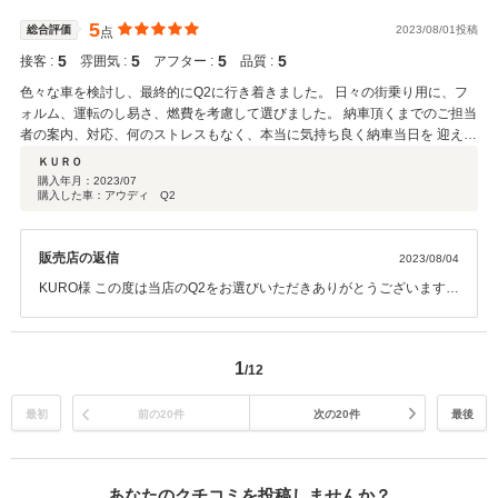
る生活を楽しんで頂ければ幸いです！ 今後ともよろしくお願い致しま
す。
5
総合評価
2023/08/01投稿
点
5
5
5
5
接客 :
雰囲気 :
アフター :
品質 :
色々な車を検討し、最終的にQ2に行き着きました。 日々の街乗り用に、フ
ォルム、運転のし易さ、燃費を考慮して選びました。 納車頂くまでのご担当
者の案内、対応、何のストレスもなく、本当に気持ち良く納車当日を 迎える
ことが出来、感謝の気持ちしかありません。 大切に乗らせて頂こうと思いま
ＫＵＲＯ
す。 次の乗り換え時もぜひよろしくお願いします！！
購入年月：
2023/07
購入した車：アウディ Q2
販売店の返信
2023/08/04
KURO様 この度は当店のQ2をお選びいただきありがとうございます。
お選びいただいたQ2は1.4リッターモデルの気筒休止が付いているエ
ンジンですので スムーズな走りと燃費の良さが売りのモデルです。 今
回のKURO様の希望に合ったお車をご案内することができ、嬉しく思
1
/12
います。 これからAudiを好きになっていただき次のお車もぜひAudiを
選んで頂ければ幸いです！ 今後ともよろしくお願い致します。
最初
前の20件
次の20件
最後
あなたのクチコミを投稿しませんか？