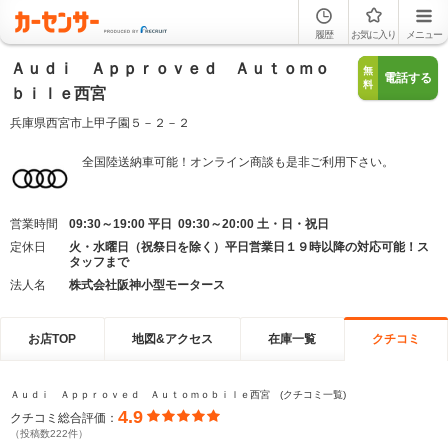
履歴
お気に入り
メニュー
Ａｕｄｉ Ａｐｐｒｏｖｅｄ Ａｕｔｏｍｏ
無
電話する
料
ｂｉｌｅ西宮
兵庫県西宮市上甲子園５－２－２
全国陸送納車可能！オンライン商談も是非ご利用下さい。
営業時間
09:30～19:00 平日 09:30～20:00 土・日・祝日
定休日
火・水曜日（祝祭日を除く）平日営業日１９時以降の対応可能！ス
タッフまで
法人名
株式会社阪神小型モータース
お店TOP
地図&アクセス
在庫一覧
クチコミ
Ａｕｄｉ Ａｐｐｒｏｖｅｄ Ａｕｔｏｍｏｂｉｌｅ西宮 (クチコミ一覧)
4.9
クチコミ総合評価：
（投稿数222件）