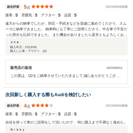
5
総合評価
2023/09/09投稿
点
5
5
5
5
接客 :
雰囲気 :
アフター :
品質 :
遠方からの納車でしたが、対応・手続きなどを迅速に進めてくださり、スム
ーズに納車できました。 納車時にも丁寧にご説明くださり、中古車で不安だ
った部分も払拭できました。 また機会がありましたら是非ともよろしくお願
いします。
ｕｎａ
購入年月：
2023/08
購入した車：アウディ Q2
販売店の返信
2023/09/21
この度は、Q2をご納車させていただきまして 誠にありがとうござい
ます。 ご希望のお色と装備の車両をタイミング良くご案内出来て 私も
嬉しく思います。 また、関西にお越しの際はお気軽にお立ち寄りくだ
さいませ。 今後とも宜しくお願い致します。
次回新しく購入する際もAudiを検討したい
4
総合評価
2023/09/04投稿
点
5
5
5
5
接客 :
雰囲気 :
アフター :
品質 :
自信を持って車のご説明をして頂いたので、 特に購入まで不満なく進めた。
Ｎｉｋｋｙ