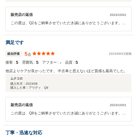
販売店の返信
2023/10/01
この度は、Q2をご納車させていただき誠にありがとうございます。
本当にタイミング良く、お気に入りお色の車両をご案内出来、 私も大
変うれしく思います。 毎日の通勤が楽しくなると思います、大切にお
乗りくださいませ。 今後とも宜しくお願い致します。
満足です
5
総合評価
2023/09/21投稿
点
5
5
‐
5
接客 :
雰囲気 :
アフター :
品質 :
他店よりケアが良かったです。 中古車と思えないほど質感も最高でした。
ムクコロ
購入年月：
2023/08
購入した車：アウディ Q8
販売店の返信
2023/10/01
この度は、Q8をご納車させていただき誠にありがとうございます。
他のお車もご検討されている中で、当店の車両にお決めいただき感謝
しております。 日々、スタッフ全員で精一杯車を綺麗にしていた成果
だと思います。 今までお乗りのお車同様、アウディも可愛がってくだ
丁寧・迅速な対応
さいませ。 今後とも宜しくお願い致します。