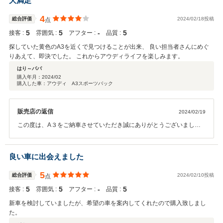
大満足
4
総合評価
2024/02/18投稿
点
5
5
‐
5
接客 :
雰囲気 :
アフター :
品質 :
探していた黄色のA3を近くで見つけることが出来、 良い担当者さんにめぐ
りあえて、即決でした。 これからアウディライフを楽しみます。
はり～パパ
購入年月：
2024/02
購入した車：アウディ A3スポーツバック
販売店の返信
2024/02/19
この度は、A３をご納車させていただき誠にありがとうございまし
た。 ご希望のお色のお車をご案内出来た事、わたしも大変うれしく思
います。 多趣味な、はり～パパ様にぴったりのお車だと思います。 ご
家族の皆様でたくさん思い出を作ってくださいませ。 今後とも宜しく
良い車に出会えました
お願い致します。
5
総合評価
2024/02/10投稿
点
5
5
‐
5
接客 :
雰囲気 :
アフター :
品質 :
新車を検討していましたが、希望の車を案内してくれたので購入致しまし
た。