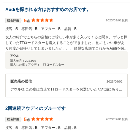
に行き、思い出を作っていただければ幸いです。 操作の事でご不明な
ことがありましたらいつでもご連絡くださいませ。 今後ともよろしく
Audiを探される方はおすすめのお店です。
お願い致します！
5
総合評価
2023/09/01投稿
点
5
5
5
5
接客 :
雰囲気 :
アフター :
品質 :
友人の紹介でこちらの店舗には珍しい車が多く入ってくると聞き、 ずっと探
していたTTロードスターを購入することができました。 他にもいい車があ
り何度か目移りしてしまいましたが、、、 綺麗な店舗でこれからAudiを探す
方にもおすすめできるお店です。
アウル
購入年月：
2023/08
購入した車：アウディ TTロードスター
販売店の返信
2023/09/02
アウル様 この度は当店でTTロードスターをお選びいただき誠にありが
とうございました。 私としても希少なお車をご納車させていただくこ
とができ貴重な経験となりました。 これからも珍しいお車をご用意さ
せていただきますので次回も当店でお願い致します！
2回連続アウディのブルーです
5
総合評価
2023/09/01投稿
点
5
5
5
5
接客 :
雰囲気 :
アフター :
品質 :