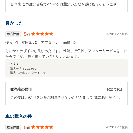
ヒロ様 この度は当店でA7SBをお選びいただき誠にありがとうござい
ました。 初のお車であるスポーツカーからのお乗り換えでかなりスタ
イルの違うお車となりましたね。 ドライブがお好きだとお伺いしまし
たので新しい相棒で快適なお出かけをお楽しみくださいませ。 また西
良かった
宮にお越しの際は是非当店へお立ち寄りくださいませ。 今後ともよろ
しくお願いいたします。
5
総合評価
2023/08/11投稿
点
4
5
‐
5
接客 :
雰囲気 :
アフター :
品質 :
とにかくデザインが良かったです。 性能、居住性、アフターサービスはこれ
からですが、 長く乗っていきたいと思います。
Ｋ３１
購入年月：
2023/07
購入した車：アウディ A4
販売店の返信
2023/08/13
この度は、A4セダンをご納車させていただきまして 誠にありがとうご
ざいました。他のお車もご検討されておりましたが、 デザインとクワ
トロの走りの良さを気に入っていただき、嬉しかったです。 今までの
お車と同様にAudiも可愛がってくださいませ。 今後とも宜しくお願い
車の購入の件
致します。
5
総合評価
2023/08/11投稿
点