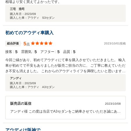
相場より安く買えてよかったです。
三宅 浩司
購入年月：
2023/09
購入した車：アウディ S3セダン
初めてのアウディ車購入
5
総合評価
2023/10/01投稿
点
5
5
5
5
接客 :
雰囲気 :
アフター :
品質 :
今回ご縁があり、初めてアウディにて車を購入させていただきました。 輸入
車が初めてで不安もありましたが販売ご担当の方に、 ご丁寧に教えていただ
き不安も消えました。 これからのアウディライフを満喫したいと思います。
ありがとうございました。
アンディ
購入年月：
2023/09
購入した車：アウディ A3セダン
販売店の返信
2023/10/08
アンディ様 この度は当店でA3セダンをご納車させていただき誠にあり
がとうございました。 初の輸入車にAudiをお選びいただき本当に嬉し
く思います。 新しい相棒でいろいろな所へお出かけください！ 西宮に
お越しの際は是非当店で一休みしてください。 今後ともよろしくお願
アウディは阪神で