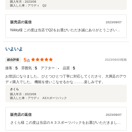
購入年月：
2023/08
購入した車：アウディ Q2
販売店の返信
2023/09/07
Nikky様 この度は当店でQ2をお選びいただき誠にありがとうございま
した。 初めての相棒としてさまざまな所へお出掛け下さい！ お困りの
ことなどございましたらお気軽にお声がけください！
いよいよ
5
総合評価
2023/09/03投稿
点
5
5
‐
5
接客 :
雰囲気 :
アフター :
品質 :
お世話になりました。 ひとつひとつ丁寧に対応してくださり、大満足のアウ
ディ購入でした。 機能を使いこなせるかな………楽しみです。
さくら
購入年月：
2023/08
購入した車：アウディ A3スポーツバック
販売店の返信
2023/09/07
さくら様 この度は当店のＡ３スポーツバックをお選びいただきまして
ありがとうございます。 これからＡｕｄｉで色々なところにドライブ