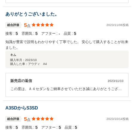
した。 その後お車の状態はいかがでしょうか？ 今回はこのような高い
評価をいただきまして、心から感謝しております。 何かお困りの際は
ぜひお気軽にお立ち寄りください。 今後とも、どうぞ宜しくお願い致
ありがとうございました。
します。
5
総合評価
2023/11/06投稿
点
5
5
‐
5
接客 :
雰囲気 :
アフター :
品質 :
知識が豊富で説明もわかりやすく丁寧でした。 安心して購入することが出来
ました。
キム
購入年月：
2023/10
購入した車：アウディ A4
販売店の返信
2023/11/10
この度は、Ａ４セダンをご納車させていただき誠にありがとうござい
ました。 今までお乗りのお車同様に、Ａｕｄｉも可愛がってください
ませ。 今後とも宜しくお願い致します。
A3SDからS3SD
5
総合評価
2023/10/14投稿
点
5
5
5
5
接客 :
雰囲気 :
アフター :
品質 :