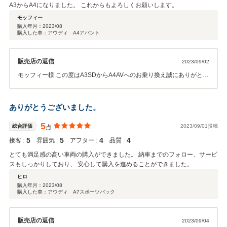
A3からA4になりました。 これからもよろしくお願いします。
モッフィー
購入年月：
2023/08
購入した車：アウディ A4アバント
販売店の返信
2023/09/02
モッフィー様 この度はA3SDからA4AVへのお乗り換え誠にありがとう
ございました。 コスモスブルーMからナバーラブルーMと同じブルー
の名が付きますが、 色味や見え方の大きく違うカラーになりまた新た
な発見があるかと思います。 操作等は大きく変化はございませんが新
ありがとうございました。
たな相棒の走行性能や使い勝手などをお楽しみいただければと思いま
す！ 今後ともよろしくお願いいたします！
5
総合評価
2023/09/01投稿
点
5
5
4
4
接客 :
雰囲気 :
アフター :
品質 :
とても満足感の高い車両の購入ができました。 納車までのフォロー、サービ
スもしっかりしており、 安心して購入を進めることができました。
ヒロ
購入年月：
2023/08
購入した車：アウディ A7スポーツバック
販売店の返信
2023/09/04