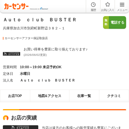
履歴
お気に入り
メニュー
Ａｕｔｏ ｃｌｕｂ ＢＵＳＴＥＲ
無
電話する
料
兵庫県加古川市別府町新野辺３８２－１
カーセンサーアフター保証取扱店
お買い得車を豊富に取り揃えております♪
(2026/06/02更新)
営業時間
10:00～19:00 来店予約OK
定休日
水曜日
法人名
Ａｕｔｏ ｃｌｕｂ ＢＵＳＴＥＲ
お店TOP
地図&アクセス
在庫一覧
クチコミ
お店の実績
当店は遠方のお客様への販売実績も豊富にございま