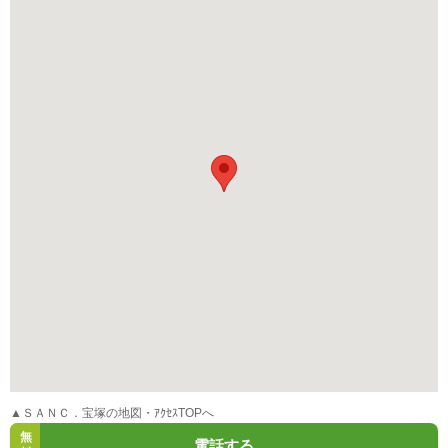
▲ＳＡＮＣ．宝塚の地図・ｱｸｾｽTOPへ
無
電話する