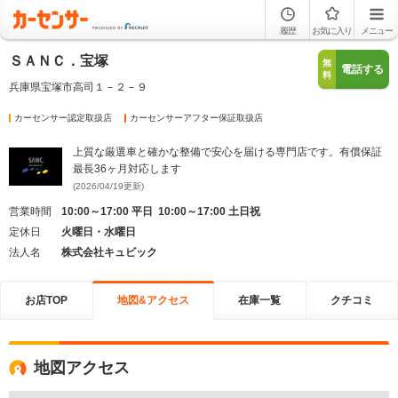
履歴
お気に入り
メニュー
ＳＡＮＣ．宝塚
無
電話する
料
兵庫県宝塚市高司１－２－９
カーセンサー認定取扱店
カーセンサーアフター保証取扱店
上質な厳選車と確かな整備で安心を届ける専門店です。有償保証
最長36ヶ月対応します
(2026/04/19更新)
営業時間
10:00～17:00 平日 10:00～17:00 土日祝
定休日
火曜日・水曜日
法人名
株式会社キュビック
お店TOP
地図&アクセス
在庫一覧
クチコミ
地図アクセス