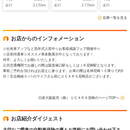
大画面ナビ DVD・
ナビ連動前後ドラレ
モニタ- 展
走行
3.1
万km
走行
2.7
万km
走行
CD再生 Bluetooth
コ 大画面ナビ 後席
車 名神豊中
オーディオ フルセグ
エアコン ブルーレ
在庫一覧を見る
TV 禁煙車 ワンオ
イ・DVD・CD再生
ーナー 大阪 兵庫
フルセグTV
Bluetoothオーディオ
お店からのインフォメーション
☆社有車アップなど高年式入荷中☆お客様感謝フェア開催中☆
☆店長特選車☆オススメ車多数展示中となっております！
何卒、よろしくお願いいたします。
公共交通機関でお越しの際は阪急塚口駅もしくはＪＲ尼崎駅となります。
事前ご予約を頂ければお迎えに参ります。お車の際は名神尼崎ＩＣ降りて約5
分！五合橋線ス-パ-のライフさん前にＵＣＡＲＳ尼崎店がございます。
日産大阪販売（株） ＵＣＡＲＳ尼崎のページTOPへ
お店紹介ダイジェスト
大切なご愛車の自動車保険の事もお気軽にお問い合わせ下さ