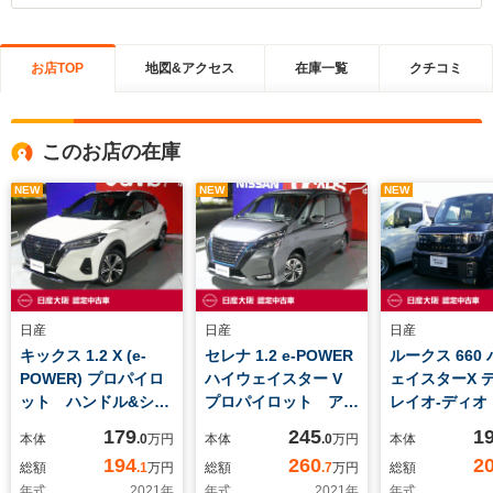
お店TOP
地図&アクセス
在庫一覧
クチコミ
このお店の在庫
NEW
NEW
NEW
日産
日産
日産
キックス 1.2 X (e-
セレナ 1.2 e-POWER
ルークス 660
POWER) プロパイロ
ハイウェイスター V
ェイスターX 
ット ハンドル&シー
プロパイロット アラ
レイオ-ディオ
トヒーター アラウン
ウンドビューモニタ
電動オートス
179
245
1
本体
.0
万円
本体
.0
万円
本体
ドビューモニター ナ
ー ハンズフリー両側
ア LEDライ
194
260
2
総額
.1
万円
総額
.7
万円
総額
ビ連動前後ドラレコ
オートスライドドア
イブレコ-ダ-
年式
2021
年
年式
2021
年
年式