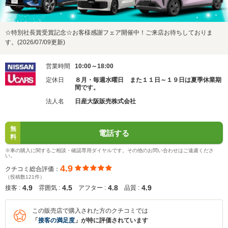
☆特別社長賞受賞記念☆お客様感謝フェア開催中！ご来店お待ちしておりま
す。(2026/07/09更新)
営業時間
10:00～18:00
定休日
８月・毎週水曜日 また１１日～１９日は夏季休業期
間です。
法人名
日産大阪販売株式会社
無
電話する
料
※車の購入に関するご相談・確認専用ダイヤルです。その他のお問い合わせはご遠慮くださ
い。
4.9
クチコミ総合評価：
（投稿数121件）
4.9
4.5
4.8
4.9
接客 :
雰囲気 :
アフター :
品質 :
この販売店で購入された方のクチコミでは
「
接客の満足度
」が特に評価されています