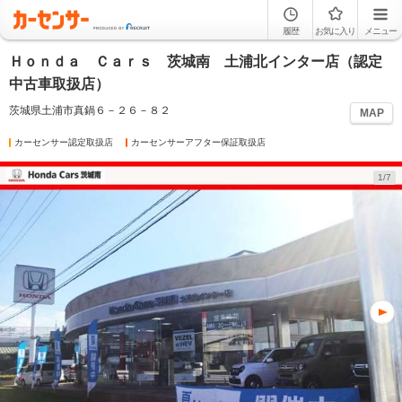
履歴
お気に入り
メニュー
Ｈｏｎｄａ Ｃａｒｓ 茨城南 土浦北インター店（認定
中古車取扱店）
茨城県土浦市真鍋６－２６－８２
MAP
カーセンサー認定取扱店
カーセンサーアフター保証取扱店
1/7