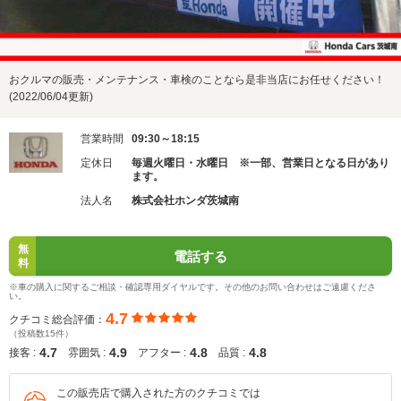
おクルマの販売・メンテナンス・車検のことなら是非当店にお任せください！
(2022/06/04更新)
営業時間
09:30～18:15
定休日
毎週火曜日・水曜日 ※一部、営業日となる日があり
ます。
法人名
株式会社ホンダ茨城南
無
電話する
料
※車の購入に関するご相談・確認専用ダイヤルです。その他のお問い合わせはご遠慮くださ
い。
4.7
クチコミ総合評価：
（投稿数15件）
4.7
4.9
4.8
4.8
接客 :
雰囲気 :
アフター :
品質 :
この販売店で購入された方のクチコミでは