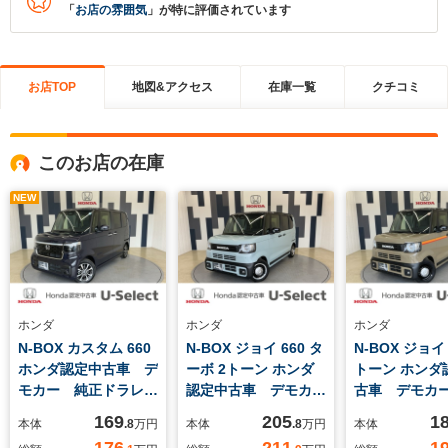
「
お店の雰囲気
」が特に評価されています
お店TOP
地図&アクセス
在庫一覧
クチコミ
このお店の在庫
NEW
ホンダ
ホンダ
ホンダ
N-BOX カスタム 660
N-BOX ジョイ 660 タ
N-BOX ジョイ 
ホンダ認定中古車 デ
ーボ 2トーン ホンダ
トーン ホンダ
モカー 純正ドラレコ
認定中古車 デモカ
古車 デモカ
前後 両側電動スライ
ー 純正スマートナ
ドラレコ前後
169
205
1
本体
.8
万円
本体
.8
万円
本体
ド LEDライト 純正
ビ 純正ドラレコ前
カメラ LE