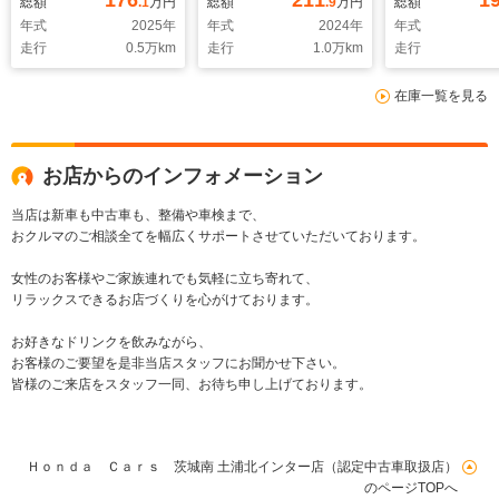
176
211
1
総額
.1
万円
総額
.9
万円
総額
スマートナビ フルセ
後 フルセグTV
純正メモリー
年式
2025
年
年式
2024
年
年式
グ Bluetooth接続
Bluetooth接続 アダ
ルセグ Bluet
走行
0.5
万km
走行
1.0
万km
走行
バックカメラ CD
クティブクルーズコン
続 CD DVD シー
DVD シートヒータ
トロール 全周囲カメ
ヒーター 両
在庫一覧を見る
ー 純正アルミホイー
ラ 障害物センサー
ライド 障害
ル
LEDヘッドライト ス
ー
マートキー
お店からのインフォメーション
当店は新車も中古車も、整備や車検まで、
おクルマのご相談全てを幅広くサポートさせていただいております。
女性のお客様やご家族連れでも気軽に立ち寄れて、
リラックスできるお店づくりを心がけております。
お好きなドリンクを飲みながら、
お客様のご要望を是非当店スタッフにお聞かせ下さい。
皆様のご来店をスタッフ一同、お待ち申し上げております。
Ｈｏｎｄａ Ｃａｒｓ 茨城南 土浦北インター店（認定中古車取扱店）
のページTOPへ