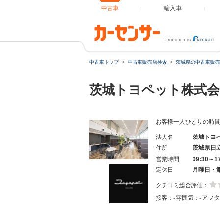
中古車
輸入車
中古車トップ
中古車販売店検索
茨城県の中古車販売
茨城トヨペット株式会
お客様一人ひとりの時
法人名
茨城トヨ
住所
茨城県日
営業時間
09:30～1
定休日
月曜日・
クチコミ総合評価：
-
-
接客：
雰囲気：
アフタ