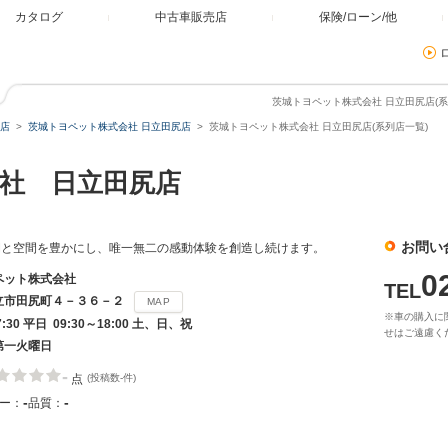
カタログ
中古車販売店
保険/ローン/他
茨城トヨペット株式会社 日立田尻店(系
店
茨城トヨペット株式会社 日立田尻店
茨城トヨペット株式会社 日立田尻店(系列店一覧)
社 日立田尻店
お問い
間と空間を豊かにし、唯一無二の感動体験を創造し続けます。
0
ペット株式会社
TEL
立市田尻町４－３６－２
MAP
※車の購入に
7:30 平日 09:30～18:00 土、日、祝
せはご遠慮く
第一火曜日
-
点
(投稿数-件)
-
-
ー：
品質：