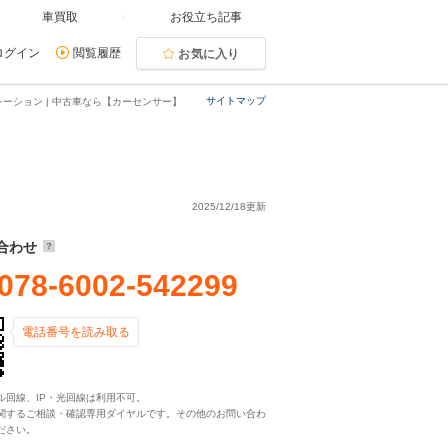
車買取
お役立ち記事
ログイン
閲覧履歴
お気に入り
サイトマップ
ーション | 中古車なら【カーセンサー】
2025/12/18更新
合わせ
078-6002-542299
電話番号を読み取る
ル回線、IP・光回線は利用不可。
関するご相談・確認専用ダイヤルです。その他のお問い合わ
ださい。