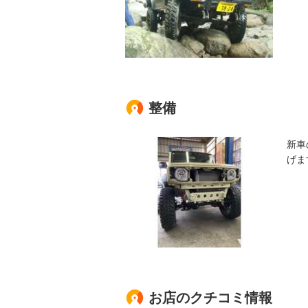
整備
新車
げま
お店のクチコミ情報