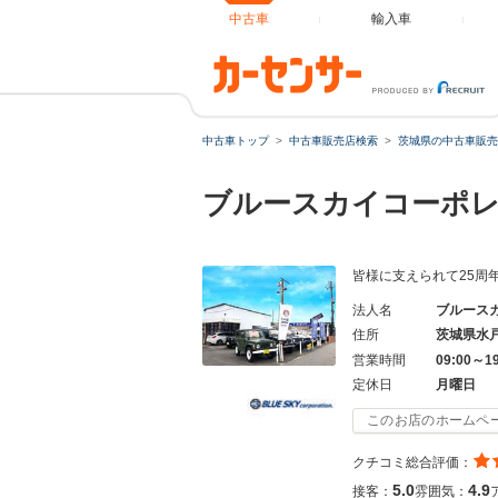
中古車
輸入車
中古車トップ
中古車販売店検索
茨城県の中古車販売
ブルースカイコーポ
皆様に支えられて25周年！ジムニ
法人名
ブルース
住所
茨城県水
営業時間
09:00～1
定休日
月曜日
このお店のホームペ
クチコミ総合評価：
5.0
4.9
接客：
雰囲気：