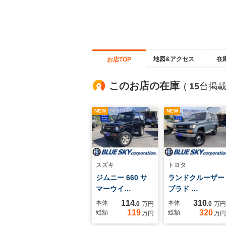
地図&アクセス
在
お店TOP
このお店の在庫
(
15
台掲載
NEW
NEW
スズキ
トヨタ
ジムニー 660 サ
ランドクルーザー
マーウイ…
プラド …
114
310
本体
本体
.0
万円
.0
万円
119
320
総額
総額
万円
万円