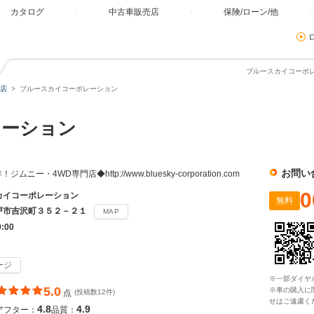
カタログ
中古車販売店
保険/ローン/他
ブルースカイコーポレ
店
ブルースカイコーポレーション
レーション
お問い
ー・4WD専門店◆http://www.bluesky-corporation.com
0
カイコーポレーション
無料
戸市吉沢町３５２－２１
MAP
9:00
ージ
※一部ダイヤ
5.0
※車の購入に
点
(投稿数12件)
せはご遠慮く
4.8
4.9
アフター：
品質：