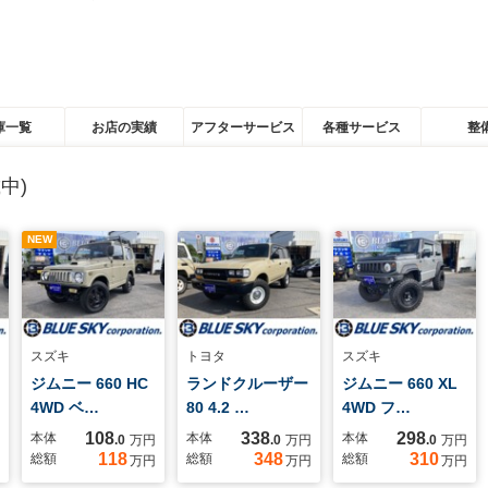
庫一覧
お店の実績
アフターサービス
各種サービス
整
中)
NEW
スズキ
トヨタ
スズキ
ジムニー 660 HC
ランドクルーザー
ジムニー 660 XL
4WD ベ…
80 4.2 …
4WD フ…
108
338
298
本体
本体
本体
.0
万円
.0
万円
.0
万円
118
348
310
総額
総額
総額
万円
万円
万円