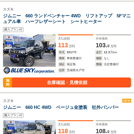
スズキ
ジムニー 660 ランドベンチャー 4WD リフトアップ 5Fマニ
ュアル車 ハーフレザーシート シートヒーター
購入プラン付
支払総額
本体価格
113
103.
0
万円
万円
年式
2017
年
走行
12.3
万km
車検
車検整備付
修復
なし
保証
保証無
整備
法定整備付
住所
茨城県水戸市
無
在庫確認・見積依頼
料
スズキ
NEW
ジムニー 660 HC 4WD ベージュ全塗装 社外バンパー
購入プラン付
支払総額
本体価格
118
108.
0
万円
万円