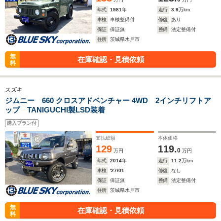
年式
1981
年
走行
3.9
万km
車検
車検整備付
修復
あり
保証
保証無
整備
法定整備付
住所
茨城県水戸市
無
在庫確認・見積依頼
料
スズキ
ジムニー 660 クロスアドベンチャー 4WD 2インチリフトア
ップ TANIGUCHI製LSD装着
購入プラン付
支払総額
本体価格
129
119.
0
万円
万円
年式
2014
年
走行
11.2
万km
車検
'27/01
修復
なし
保証
保証無
整備
法定整備付
住所
茨城県水戸市
無
在庫確認・見積依頼
料