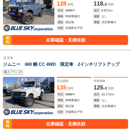
128
118.
0
万円
万円
年式
1993
年
走行
6.0
万km
車検
車検整備付
修復
なし
保証
保証無
整備
法定整備付
住所
茨城県水戸市
無
在庫確認・見積依頼
料
スズキ
ジムニー 660 幌 CC 4WD 限定車 2インチリフトアップ
購入プラン付
支払総額
本体価格
135
125.
0
万円
万円
年式
1996
年
走行
11.7
万km
車検
車検整備付
修復
なし
保証
保証無
整備
法定整備付
住所
茨城県水戸市
無
在庫確認・見積依頼
料