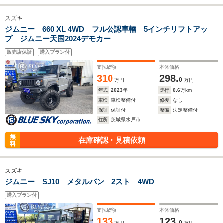
スズキ
ジムニー 660 XL 4WD フル公認車輛 5インチリフトアッ
プ ジムニー天国2024デモカー
販売店保証
購入プラン付
支払総額
本体価格
310
298.
0
万円
万円
年式
2023
年
走行
0.6
万km
車検
車検整備付
修復
なし
保証
保証付
整備
法定整備付
住所
茨城県水戸市
無
在庫確認・見積依頼
料
スズキ
ジムニー SJ10 メタルバン 2スト 4WD
購入プラン付
支払総額
本体価格
133
123.
0
万円
万円