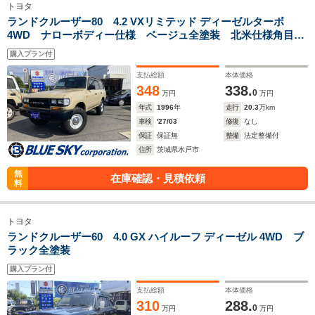
トヨタ
ランドクルーザー80 4.2 VXリミテッド ディーゼルターボ
4WD ナローボディー仕様 ベージュ全塗装 北米仕様角目4
灯ライト
購入プラン付
支払総額
本体価格
348
338.
0
万円
万円
年式
1996
年
走行
20.3
万km
車検
'27/03
修復
なし
保証
保証無
整備
法定整備付
住所
茨城県水戸市
無
在庫確認・見積依頼
料
トヨタ
ランドクルーザー60 4.0 GX ハイルーフ ディーゼル 4WD ブ
ラック全塗装
購入プラン付
支払総額
本体価格
310
288.
0
万円
万円