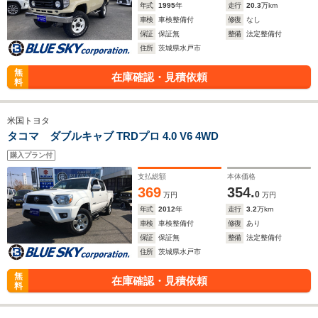
年式
1995
年
走行
20.3
万km
車検
車検整備付
修復
なし
保証
保証無
整備
法定整備付
住所
茨城県水戸市
無
在庫確認・見積依頼
料
米国トヨタ
タコマ ダブルキャブ TRDプロ 4.0 V6 4WD
購入プラン付
支払総額
本体価格
369
354.
0
万円
万円
年式
2012
年
走行
3.2
万km
車検
車検整備付
修復
あり
保証
保証無
整備
法定整備付
住所
茨城県水戸市
無
在庫確認・見積依頼
料