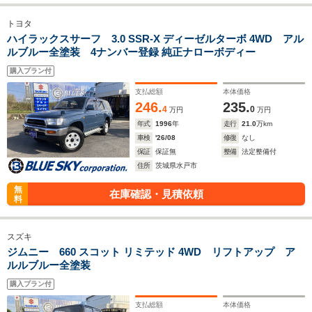
トヨタ
ハイラックスサーフ 3.0 SSR-X ディーゼルターボ 4WD アル
ルブルー全塗装 4ナンバー登録 純正ナローボディー
購入プラン付
支払総額
本体価格
246.
235.
4
0
万円
万円
年式
1996
年
走行
21.0
万km
車検
'26/08
修復
なし
保証
保証無
整備
法定整備付
住所
茨城県水戸市
無
在庫確認・見積依頼
料
スズキ
ジムニー 660 スコット リミテッド 4WD リフトアップ ア
ルルブルー全塗装
購入プラン付
支払総額
本体価格