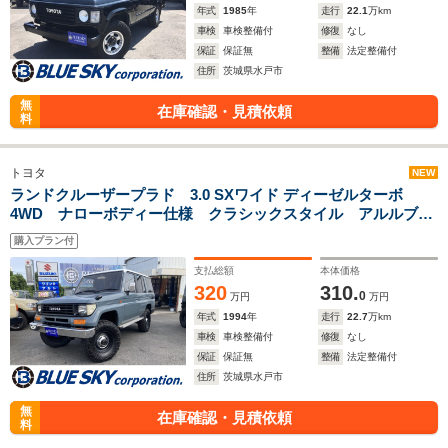
年式
1985
年
走行
22.1
万km
車検
車検整備付
修復
なし
保証
保証無
整備
法定整備付
住所
茨城県水戸市
無
在庫確認・見積依頼
料
トヨタ
NEW
ランドクルーザープラド 3.0 SXワイド ディーゼルターボ
4WD ナローボディー仕様 クラシックスタイル アルルブル
ー全塗装 リフトアップ
購入プラン付
支払総額
本体価格
320
310.
0
万円
万円
年式
1994
年
走行
22.7
万km
車検
車検整備付
修復
なし
保証
保証無
整備
法定整備付
住所
茨城県水戸市
無
在庫確認・見積依頼
料