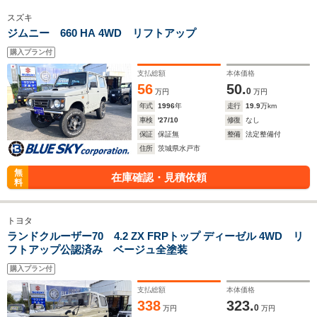
スズキ
ジムニー 660 HA 4WD リフトアップ
購入プラン付
支払総額
本体価格
56
50.
0
万円
万円
年式
1996
年
走行
19.9
万km
車検
'27/10
修復
なし
保証
保証無
整備
法定整備付
住所
茨城県水戸市
無
在庫確認・見積依頼
料
トヨタ
ランドクルーザー70 4.2 ZX FRPトップ ディーゼル 4WD リ
フトアップ公認済み ベージュ全塗装
購入プラン付
支払総額
本体価格
338
323.
0
万円
万円