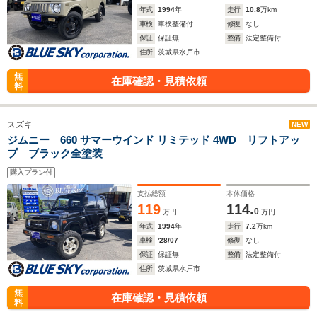
年式
1994
年
走行
10.8
万km
車検
車検整備付
修復
なし
保証
保証無
整備
法定整備付
住所
茨城県水戸市
無
在庫確認・見積依頼
料
スズキ
NEW
ジムニー 660 サマーウインド リミテッド 4WD リフトアッ
プ ブラック全塗装
購入プラン付
支払総額
本体価格
119
114.
0
万円
万円
年式
1994
年
走行
7.2
万km
車検
'28/07
修復
なし
保証
保証無
整備
法定整備付
住所
茨城県水戸市
無
在庫確認・見積依頼
料