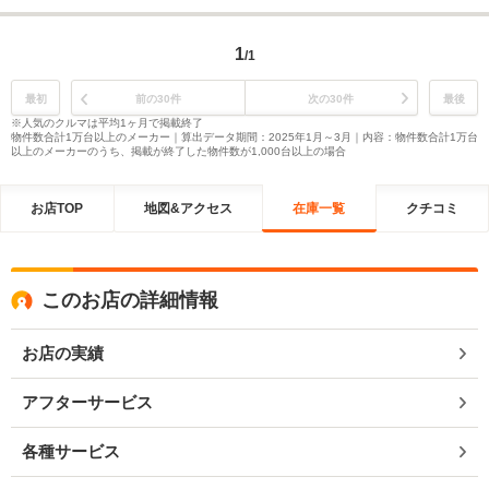
1
/1
最初
前の30件
次の30件
最後
※人気のクルマは平均1ヶ月で掲載終了
物件数合計1万台以上のメーカー｜算出データ期間：2025年1月～3月｜内容：物件数合計1万台
以上のメーカーのうち、掲載が終了した物件数が1,000台以上の場合
お店TOP
地図&アクセス
在庫一覧
クチコミ
このお店の詳細情報
お店の実績
アフターサービス
各種サービス