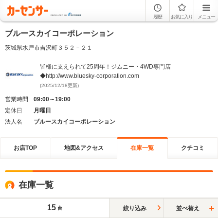
履歴
お気に入り
メニュー
ブルースカイコーポレーション
茨城県水戸市吉沢町３５２－２１
皆様に支えられて25周年！ジムニー・4WD専門店
◆http://www.bluesky-corporation.com
(2025/12/18更新)
営業時間
09:00～19:00
定休日
月曜日
法人名
ブルースカイコーポレーション
お店TOP
地図&アクセス
在庫一覧
クチコミ
在庫一覧
15
絞り込み
並べ替え
台