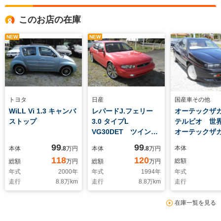
このお店の在庫
NEW
NEW
トヨタ
日産
国産車その他
WiLL Vi 1.3 キャンバ
レパードJ.フェリー
オーテックザ
ストップ
3.0 タイプL
テルビオ 世
VG30DET ツインカ
オーテックザ
ムターボ 社外20AW
ステルビオ 3.
99
99
本体
本体
.8
万円
本体
.8
万円
ンカムターボ
118
120
総額
総額
万円
総額
万円
年式
2000
年
年式
1994
年
年式
走行
8.8
万km
走行
8.8
万km
走行
在庫一覧を見る