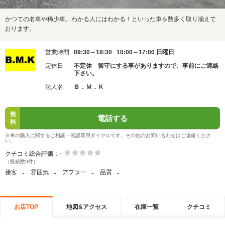
かつての名車や稀少車、わかる人にはわかる！といった車を数多く取り揃えて
おります。
営業時間
09:30～18:30 10:00～17:00 日曜日
定休日
不定休 留守にする事がありますので、事前にご連絡
下さい。
法人名
Ｂ．Ｍ．Ｋ
無
電話する
料
※車の購入に関するご相談・確認専用ダイヤルです。その他のお問い合わせはご遠慮くださ
い。
-
クチコミ総合評価：
（投稿数0件）
-
-
-
-
接客 :
雰囲気 :
アフター :
品質 :
お店TOP
地図&アクセス
在庫一覧
クチコミ