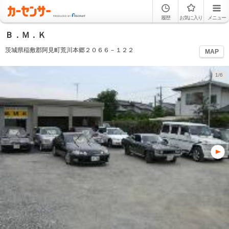
履歴
お気に入り
メニュー
Ｂ．Ｍ．Ｋ
茨城県稲敷郡阿見町荒川本郷２０６６－１２２
MAP
1/6