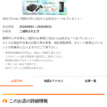
当社でU-carご契約の方に3点からお好きな一つをプレゼント！
有効期限
2026/08/01～2026/08/31
対象者
ご成約された方
期間中に中古車をご成約のお客様に3点からお好きな一つをプレゼント♪
※トヨタ認定中古車のお取り寄せ車両、他社買取車両、ダイハツ新車はプレゼ
ントの対象外となりますのでご了承下さい。
車両本体価格30万円以上（税込）の物件に限ります。
このチケットは必ず商談前に販売店にご提示ください。
商談後の提示ではサービスを受けられません。
一回につき一枚まで有効です。
他のクーポンとの併用は出来ません。
お店TOP
地図&アクセス
在庫一覧
このお店の詳細情報