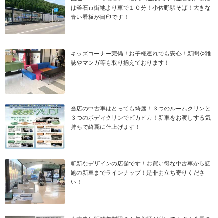
は釜石市街地より車で１０分！小佐野駅そば！大きな
青い看板が目印です！
キッズコーナー完備！お子様連れでも安心！新聞や雑
誌やマンガ等も取り揃えております！
当店の中古車はとっても綺麗！３つのルームクリンと
３つのボディクリンでピカピカ！新車をお渡しする気
持ちで綺麗に仕上げます！
斬新なデザインの店舗です！お買い得な中古車から話
題の新車までラインナップ！是非お立ち寄りくださ
い！