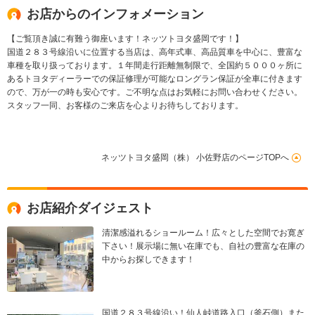
お店からのインフォメーション
【ご覧頂き誠に有難う御座います！ネッツトヨタ盛岡です！】
国道２８３号線沿いに位置する当店は、高年式車、高品質車を中心に、豊富な
車種を取り扱っております。１年間走行距離無制限で、全国約５０００ヶ所に
あるトヨタディーラーでの保証修理が可能なロングラン保証が全車に付きます
ので、万が一の時も安心です。ご不明な点はお気軽にお問い合わせください。
スタッフ一同、お客様のご来店を心よりお待ちしております。
ネッツトヨタ盛岡（株） 小佐野店のページTOPへ
お店紹介ダイジェスト
清潔感溢れるショールーム！広々とした空間でお寛ぎ
下さい！展示場に無い在庫でも、自社の豊富な在庫の
中からお探しできます！
国道２８３号線沿い！仙人峠道路入口（釜石側）また