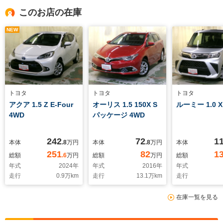
このお店の在庫
NEW
トヨタ
トヨタ
トヨタ
アクア 1.5 Z E-Four
オーリス 1.5 150X S
ルーミー 1.0 X
4WD
パッケージ 4WD
242
72
1
本体
.8
万円
本体
.8
万円
本体
251
82
1
総額
.6
万円
総額
万円
総額
年式
2024
年
年式
2016
年
年式
走行
0.9
万km
走行
13.1
万km
走行
在庫一覧を見る