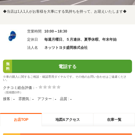
◆当店は1人1人がお客様を大事にする気持ちを持って、お迎えいたします◆
営業時間
10:00～18:30
定休日
毎週月曜日、５月連休、夏季休暇、年末年始
法人名
ネッツトヨタ盛岡株式会社
無
電話する
料
※車の購入に関するご相談・確認専用ダイヤルです。その他のお問い合わせはご遠慮くださ
い。
-
クチコミ総合評価：
（投稿数0件）
-
-
-
-
接客 :
雰囲気 :
アフター :
品質 :
お店TOP
地図&アクセス
在庫一覧