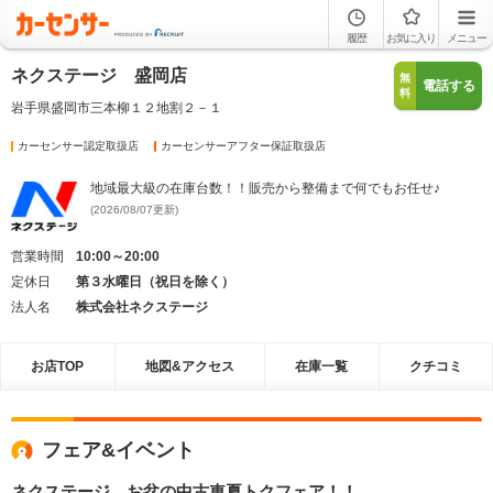
履歴
お気に入り
メニュー
ネクステージ 盛岡店
無
電話する
料
岩手県盛岡市三本柳１２地割２－１
カーセンサー認定取扱店
カーセンサーアフター保証取扱店
地域最大級の在庫台数！！販売から整備まで何でもお任せ♪
(2026/08/07更新)
営業時間
10:00～20:00
定休日
第３水曜日（祝日を除く）
法人名
株式会社ネクステージ
お店TOP
地図&アクセス
在庫一覧
クチコミ
フェア&イベント
ネクステージ お盆の中古車夏トクフェア！！