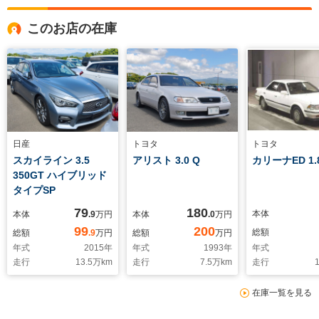
このお店の在庫
日産
トヨタ
トヨタ
スカイライン 3.5
アリスト 3.0 Q
カリーナED 1.
350GT ハイブリッド
タイプSP
79
180
本体
本体
.9
万円
本体
.0
万円
99
200
総額
総額
.9
万円
総額
万円
年式
2015
年
年式
1993
年
年式
走行
13.5
万km
走行
7.5
万km
走行
1
在庫一覧を見る