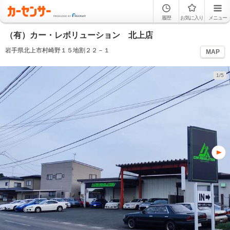
履歴
お気に入り
メニュー
（有）カー・レボリューション 北上店
岩手県北上市村崎野１５地割２２－１
MAP
1/5