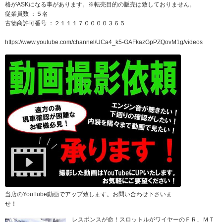
格がASKになる事があります。※転売目的の販売は致しておりません。
従業員数 ：５名
古物商許可番号 ：２１１１７００００３６５
https://www.youtube.com/channel/UCa4_k5-GAFkazGpPZQovM1g/videos
当店のYouTube動画でアップ致します。お問い合わせ下さいま
せ！
レスポンスが命！スロットルがワイヤーのＦＲ、ＭＴ