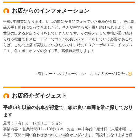
お店からのインフォメーション
平成6年開業になります。いつの間にか専門で扱っていた車種が高騰し、更に部
品入手も困難になってきましたね。そんな中でも永く乗り続けられるよう、お
世話の出来るお店づくりをしていきたいです。その答えとして車検が受け続け
られる程度でもスピーディーでコスパの良いレストアをしていく必要があるな
らば、この北上店で実現していきたいです。特にＦＲターボＭＴ車、インプＳ
Ｔｉ、各エボ、ホンダのタイプR、高価買取致します！
（有）カー・レボリューション 北上店のページTOPへ
お店紹介ダイジェスト
平成14年以前の名車が得意で、箱の良い車両を常に探しており
ます
屋号：（有）カーレボリューション
事業内容 ：営業時間(11～19時)ＧＷ，お盆，年末年始※定休日（火曜水曜）、
早朝、夜間の問い合わせは出れない場合がございます。商談中になりますと価