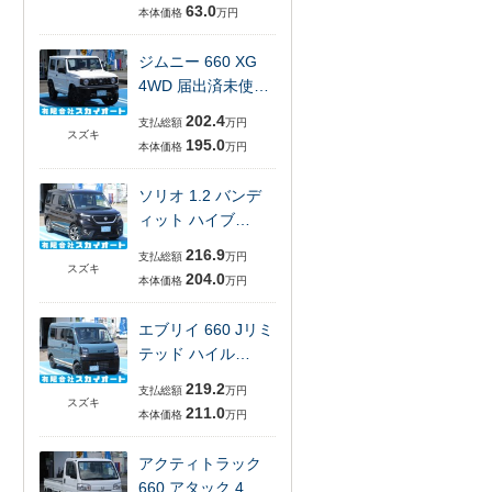
63.0
本体価格
万円
ジムニー 660 XG
4WD 届出済未使…
202.4
支払総額
万円
スズキ
195.0
本体価格
万円
ソリオ 1.2 バンデ
ィット ハイブ…
216.9
支払総額
万円
スズキ
204.0
本体価格
万円
エブリイ 660 Jリミ
テッド ハイル…
219.2
支払総額
万円
スズキ
211.0
本体価格
万円
アクティトラック
660 アタック 4…