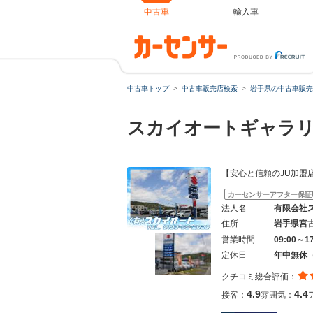
中古車
輸入車
中古車トップ
中古車販売店検索
岩手県の中古車販売
スカイオートギャラ
【安心と信頼のJU加盟
カーセンサーアフター保証
法人名
有限会社
住所
岩手県宮
営業時間
09:00～1
定休日
年中無休
クチコミ総合評価：
4.9
4.4
接客：
雰囲気：