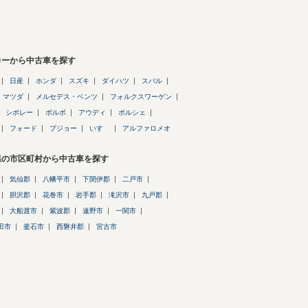
カーから中古車を探す
日産
ホンダ
スズキ
ダイハツ
スバル
マツダ
メルセデス・ベンツ
フォルクスワーゲン
シボレー
ボルボ
アウディ
ポルシェ
フォード
プジョー
いすゞ
アルファロメオ
県の市区町村から中古車を探す
気仙郡
八幡平市
下閉伊郡
二戸市
胆沢郡
花巻市
岩手郡
滝沢市
九戸郡
大船渡市
紫波郡
遠野市
一関市
田市
釜石市
西磐井郡
宮古市