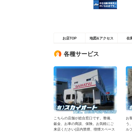
お店TOP
地図&アクセス
在
各種サービス
こちらの店舗が総合窓口です。整備、
お
鈑金、お車の商談、保険。お気軽にご
う
来店ください(店内禁煙、喫煙スペース
ル