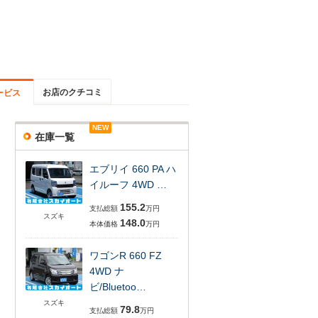
お店のクチコミ
ービス
NEW
在庫一覧
エブリイ 660 PA ハ
イルーフ 4WD …
155.2
支払総額
万円
スズキ
148.0
本体価格
万円
ワゴンR 660 FZ
4WD ナ
ビ/Bluetoo…
スズキ
79.8
支払総額
万円