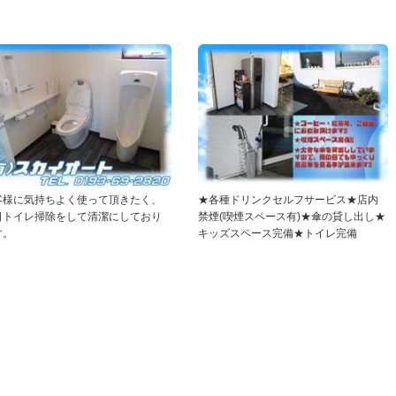
客様に気持ちよく使って頂きたく、
★各種ドリンクセルフサービス★店内
日トイレ掃除をして清潔にしており
禁煙(喫煙スペース有)★傘の貸し出し★
す。
キッズスペース完備★トイレ完備