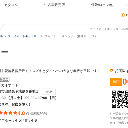
カタログ
中古車販売店
保険/ローン/他
スカイオートギャラリー(各種
店
スカイオートギャラリー
スカイオートギャラリー (各種サービス)
リー
お問い
店】花輪教習所近く！スズキとダイハツの大きな看板が目印です！
0
取扱店
無料
スカイオート
古市田鎖第９地割５番地１
MAP
7:30 【月～土】 09:00～17:00 【日】
（ＧＷ、お盆を除く）
4.8
点
(投稿数10件)
※一部ダイヤ
※車の購入に
4.5
4.6
アフター：
品質：
せはご遠慮く