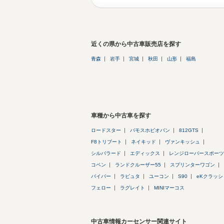
近くの県から中古車販売店を探す
青森
岩手
宮城
秋田
山形
福島
車種から中古車を探す
ロードスター
バモスホビオバン
812GTS
F8トリブート
ネイキッド
ヴァンキッシュ
シルバラード
エディックス
レンジローバースポーツ
コペン
ランドクルーザー55
スプリンターワゴン
バイパー
ラピュタ
ユーコン
S90
eKクラッシ
フェロー
ラグレイト
MINIマーコス
中古車情報カーセンサー関連サイト