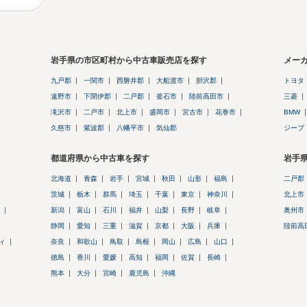
岩手県の市区町村から中古車販売店を探す
メー
九戸郡
一関市
西磐井郡
大船渡市
胆沢郡
トヨタ
遠野市
下閉伊郡
二戸郡
釜石市
陸前高田市
三菱
滝沢市
二戸市
北上市
盛岡市
宮古市
花巻市
BMW
久慈市
紫波郡
八幡平市
気仙郡
ジープ
都道府県から中古車を探す
岩手
北海道
青森
岩手
宮城
秋田
山形
福島
二戸郡
茨城
栃木
群馬
埼玉
千葉
東京
神奈川
北上市
新潟
富山
石川
福井
山梨
長野
岐阜
奥州市
静岡
愛知
三重
滋賀
京都
大阪
兵庫
陸前高
ィ
奈良
和歌山
鳥取
島根
岡山
広島
山口
徳島
香川
愛媛
高知
福岡
佐賀
長崎
熊本
大分
宮崎
鹿児島
沖縄