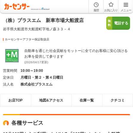
履歴
お気に入り
メニュー
（株）プラスエム 新車市場大船渡店
無
電話する
料
岩手県大船渡市大船渡町字地ノ森３３－４
カーセンサーアフター保証取扱店
自動車を通じた社会貢献をモットーに全てのお客様に安心頂ける
お車を提供して参ります
(2026/04/17更新)
営業時間
10:00～19:00
定休日
月曜日・第２・第４日曜日
法人名
株式会社プラスエム
お店TOP
地図&アクセス
在庫一覧
クチコミ
各種サービス