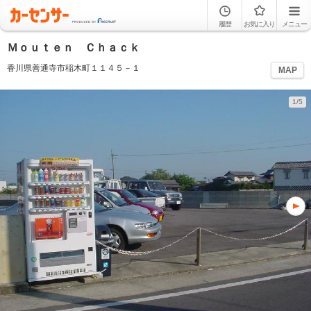
履歴
お気に入り
メニュー
Ｍｏｕｔｅｎ Ｃｈａｃｋ
香川県善通寺市稲木町１１４５－１
MAP
1/5