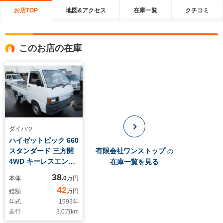
お店TOP
地図&アクセス
在庫一覧
クチコミ
このお店の在庫
ダイハツ
ハイゼットピック 660
スタンダード 三方開
有限会社ワンストップ
の
4WD キーレスエント
在庫一覧を見る
リー 走行
38
本体
.0
万円
29000km 禁煙車
42
総額
万円
車検10年3月6日
年式
1993
年
走行
3.0
万km