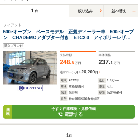
1
絞り込み
並べ替え
台
フィアット
500eオープン ベースモデル 正規ディーラー車 500eオープ
ン CHADEMOアダプター付き ETC2.0 アイボリーレザー&
シートヒーター バックカメラ 電動トップ ドラレコ
購入プラン付
支払総額
本体価格
248.
237.
8
1
万円
万円
26,200
通常ローン
月々
円
年式
2022
年
走行
1.8
万km
車検
車検整備付
修復
なし
保証
保証無
整備
法定整備付
住所
神奈川県横浜市都筑区
今すぐ在庫確認・見積依頼
無
電話する
料
1
/1