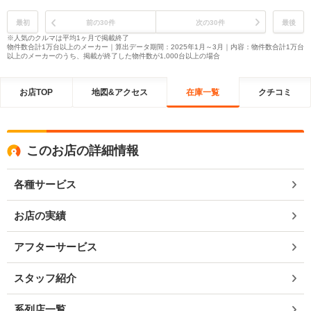
最初
前の30件
次の30件
最後
※人気のクルマは平均1ヶ月で掲載終了
物件数合計1万台以上のメーカー｜算出データ期間：2025年1月～3月｜内容：物件数合計1万台
以上のメーカーのうち、掲載が終了した物件数が1,000台以上の場合
お店TOP
地図&アクセス
在庫一覧
クチコミ
このお店の詳細情報
各種サービス
お店の実績
アフターサービス
スタッフ紹介
系列店一覧