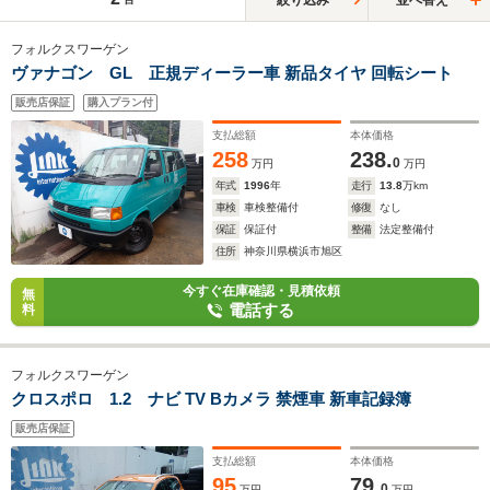
フォルクスワーゲン
ヴァナゴン GL 正規ディーラー車 新品タイヤ 回転シート
販売店保証
購入プラン付
支払総額
本体価格
258
238.
0
万円
万円
年式
1996
年
走行
13.8
万km
車検
車検整備付
修復
なし
保証
保証付
整備
法定整備付
住所
神奈川県横浜市旭区
今すぐ在庫確認・見積依頼
無
電話する
料
フォルクスワーゲン
クロスポロ 1.2 ナビ TV Bカメラ 禁煙車 新車記録簿
販売店保証
支払総額
本体価格
95
79.
0
万円
万円