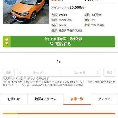
20,000
通常ローン
月々
円
年式
2012
年
走行
4.1
万km
車検
車検整備無
修復
なし
保証
保証付
整備
法定整備付
住所
神奈川県横浜市旭区
今すぐ在庫確認・見積依頼
無
電話する
料
1
/1
最初
前の30件
次の30件
最後
※人気のクルマは平均1ヶ月で掲載終了
物件数合計1万台以上のメーカー｜算出データ期間：2025年1月～3月｜内容：物件数合計1万台
以上のメーカーのうち、掲載が終了した物件数が1,000台以上の場合
お店TOP
地図&アクセス
在庫一覧
クチコミ