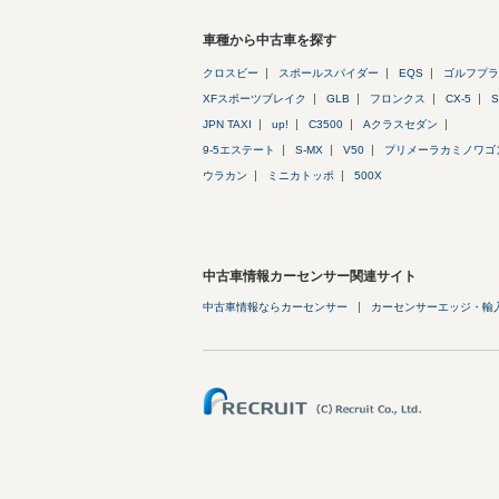
車種から中古車を探す
クロスビー
スポールスパイダー
EQS
ゴルフプラ
XFスポーツブレイク
GLB
フロンクス
CX-5
S
JPN TAXI
up!
C3500
Aクラスセダン
9-5エステート
S-MX
V50
プリメーラカミノワゴ
ウラカン
ミニカトッポ
500X
中古車情報カーセンサー関連サイト
中古車情報ならカーセンサー
カーセンサーエッジ・輸