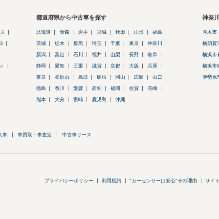
都道府県から中古車を探す
神奈
ス
北海道
青森
岩手
宮城
秋田
山形
福島
厚木市
3
茨城
栃木
群馬
埼玉
千葉
東京
神奈川
横須賀
新潟
富山
石川
福井
山梨
長野
岐阜
横浜市
ン
静岡
愛知
三重
滋賀
京都
大阪
兵庫
横浜市
奈良
和歌山
鳥取
島根
岡山
広島
山口
伊勢原
徳島
香川
愛媛
高知
福岡
佐賀
長崎
熊本
大分
宮崎
鹿児島
沖縄
入車
車買取・車査定
中古車リース
プライバシーポリシー
利用規約
"カーセンサーは安心"その理由
サイ