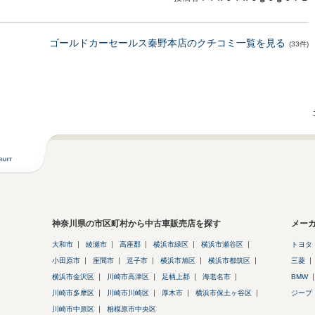
ゴールドカーセールス秦野本店のクチコミ一覧を見る
(33件)
神奈川県の市区町村から中古車販売店を探す
メー
大和市
綾瀬市
高座郡
横浜市緑区
横浜市瀬谷区
トヨタ
小田原市
座間市
逗子市
横浜市旭区
横浜市都筑区
三菱
横浜市金沢区
川崎市高津区
足柄上郡
海老名市
BMW
川崎市多摩区
川崎市川崎区
厚木市
横浜市保土ヶ谷区
ジープ
川崎市中原区
相模原市中央区