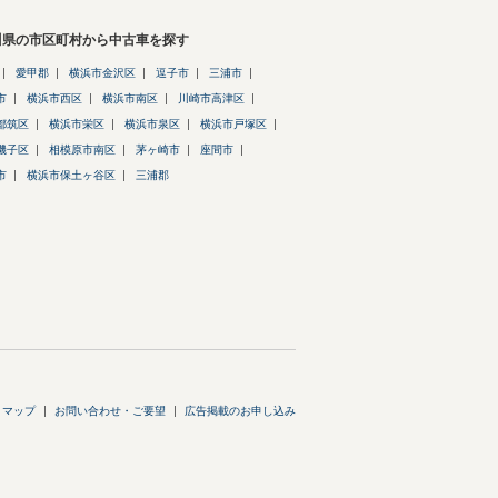
川県の市区町村から中古車を探す
愛甲郡
横浜市金沢区
逗子市
三浦市
市
横浜市西区
横浜市南区
川崎市高津区
都筑区
横浜市栄区
横浜市泉区
横浜市戸塚区
磯子区
相模原市南区
茅ヶ崎市
座間市
市
横浜市保土ヶ谷区
三浦郡
トマップ
お問い合わせ・ご要望
広告掲載のお申し込み