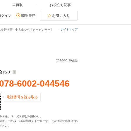
車買取
お役立ち記事
ログイン
閲覧履歴
お気に入り
サイトマップ
秦野本店 | 中古車なら【カーセンサー】
2026/05/29更新
合わせ
078-6002-044546
電話番号を読み取る
ル回線、IP・光回線は利用不可。
関するご相談・確認専用ダイヤルです。その他のお問い合わ
ださい。