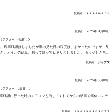
投稿者：
ｓａｓａｍａｒｕ
投稿日：
2025年04月06日
3
‐
5
：
アフター：
品質：
を購入。 現車確認はしましたが車の見た目の程度は、よかったのですが、見
き、オイルの残量、乗って帰ってヒヤリとしました。 もう少しきち…
投稿者：
ジョブズ
投稿日：
2025年02月09日
5
5
5
：
アフター：
品質：
 現車確認に行った時のエアコンも治してくれてからの納車で車体コンデ
投稿者：
ｉｋｅｉｋｅｇｏｇｏ７１