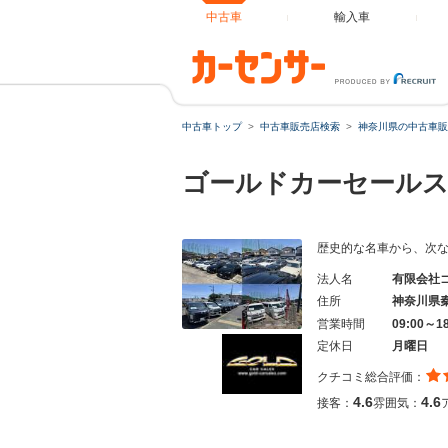
中古車
輸入車
中古車トップ
中古車販売店検索
神奈川県の中古車販
ゴールドカーセール
歴史的な名車から、次な
法人名
有限会社
住所
神奈川県
営業時間
09:00～1
定休日
月曜日
クチコミ総合評価：
4.6
4.6
接客：
雰囲気：