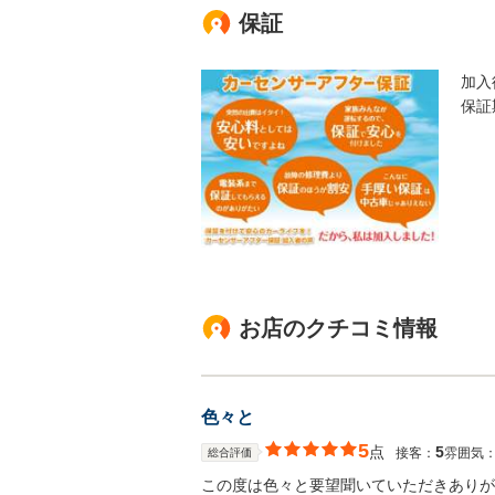
保証
加入
保証
お店のクチコミ情報
色々と
5
点
5
接客：
雰囲気
総合評価
この度は色々と要望聞いていただきありが