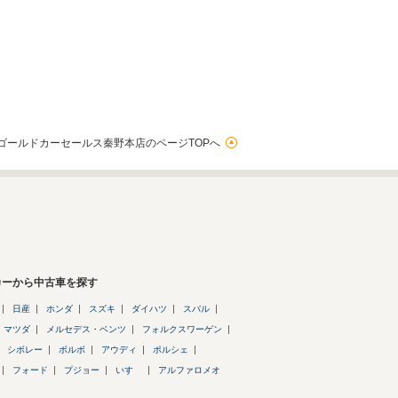
ゴールドカーセールス秦野本店のページTOPへ
カーから中古車を探す
日産
ホンダ
スズキ
ダイハツ
スバル
マツダ
メルセデス・ベンツ
フォルクスワーゲン
シボレー
ボルボ
アウディ
ポルシェ
フォード
プジョー
いすゞ
アルファロメオ