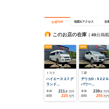
地図&アクセス
在
お店TOP
このお店の在庫
(
49
台掲載
NEW
NEW
トヨタ
三菱
ハイエース 2.7 グ
デリカD：5 2.2 G
ランド…
パワー…
211
239
本体
本体
.0
万円
.0
万円
225
255
総額
総額
万円
万円