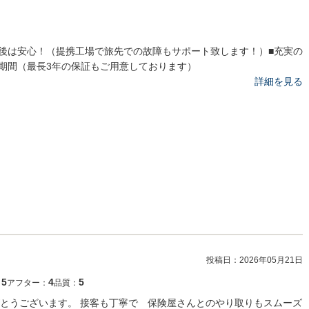
後は安心！（提携工場で旅先での故障もサポート致します！）■充実の
期間（最長3年の保証もご用意しております）
詳細を見る
投稿日：
2026年05月21日
5
4
5
：
アフター：
品質：
とうございます。 接客も丁寧で 保険屋さんとのやり取りもスムーズ