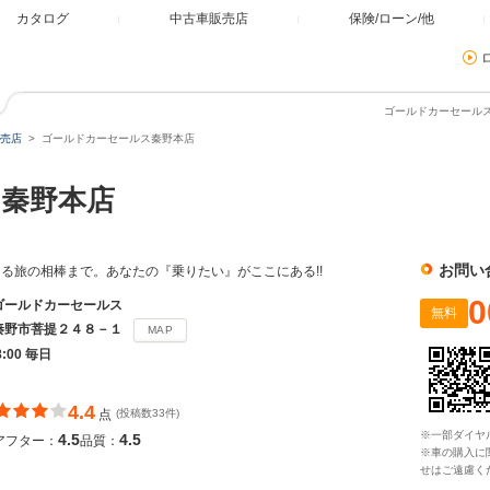
カタログ
中古車販売店
保険/ローン/他
ゴールドカーセールス
売店
ゴールドカーセールス秦野本店
ス秦野本店
お問い
る旅の相棒まで。あなたの『乗りたい』がここにある!!
0
ゴールドカーセールス
無料
秦野市菩提２４８－１
MAP
8:00 毎日
4.4
点
(投稿数33件)
※一部ダイヤ
4.5
4.5
アフター：
品質：
※車の購入に
せはご遠慮く