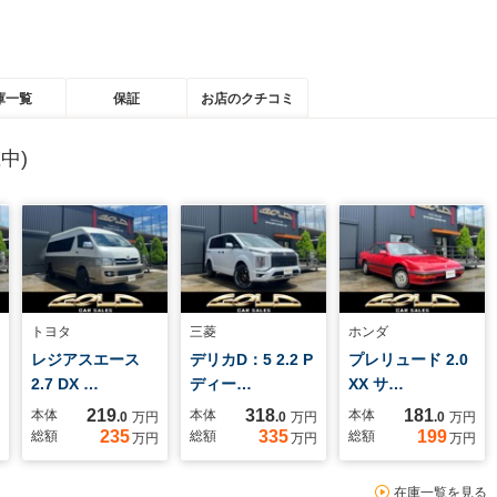
庫一覧
保証
お店のクチコミ
中)
トヨタ
三菱
ホンダ
レジアスエース
デリカD：5 2.2 P
プレリュード 2.0
2.7 DX …
ディー…
XX サ…
219
318
181
本体
本体
本体
.0
万円
.0
万円
.0
万円
235
335
199
総額
総額
総額
万円
万円
万円
在庫一覧を見る