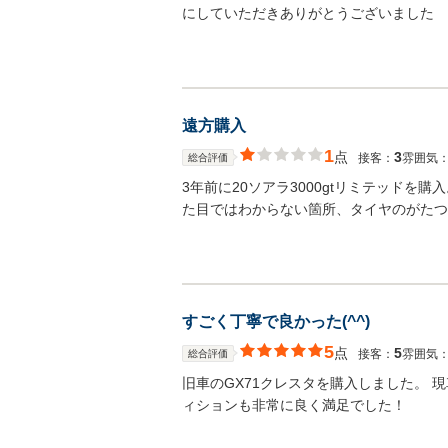
にしていただきありがとうございました
遠方購入
1
点
3
接客：
雰囲気
総合評価
3年前に20ソアラ3000gtリミテッド
た目ではわからない箇所、タイヤのがたつ
すごく丁寧で良かった(^^)
5
点
5
接客：
雰囲気
総合評価
旧車のGX71クレスタを購入しました。
ィションも非常に良く満足でした！