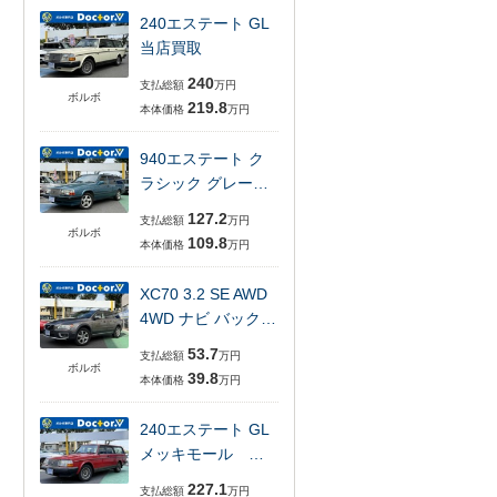
240エステート GL
当店買取
240
支払総額
万円
ボルボ
219.8
本体価格
万円
940エステート ク
ラシック グレー…
127.2
支払総額
万円
ボルボ
109.8
本体価格
万円
XC70 3.2 SE AWD
4WD ナビ バック…
53.7
支払総額
万円
ボルボ
39.8
本体価格
万円
240エステート GL
メッキモール …
227.1
支払総額
万円