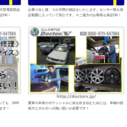
大型電装部品
お乗り出し後、３か月間の保証をいたします。センサー類も保
証OK！
証範囲に入っていて安心です。※ご遠方のお客様も保証OK！
ても、30年
愛車の本来のポテンシャルに命を吹き込むためには、本物の技
ます！
術力とボルボへの熱い想いが必要です！