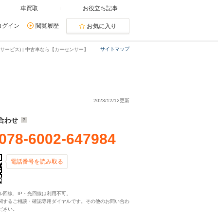
車買取
お役立ち記事
ログイン
閲覧履歴
お気に入り
サイトマップ
ービス) | 中古車なら【カーセンサー】
2023/12/12更新
合わせ
078-6002-647984
電話番号を読み取る
ル回線、IP・光回線は利用不可。
関するご相談・確認専用ダイヤルです。その他のお問い合わ
ださい。