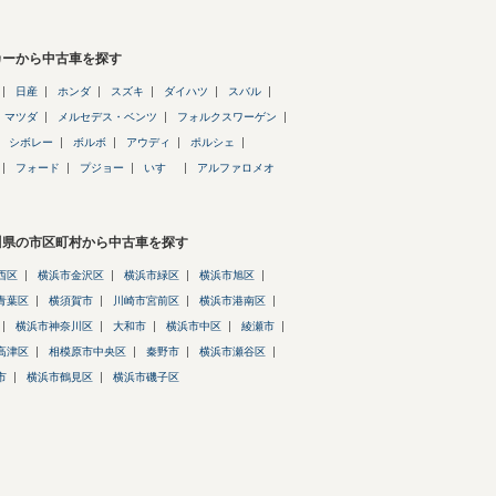
カーから中古車を探す
日産
ホンダ
スズキ
ダイハツ
スバル
マツダ
メルセデス・ベンツ
フォルクスワーゲン
シボレー
ボルボ
アウディ
ポルシェ
フォード
プジョー
いすゞ
アルファロメオ
川県の市区町村から中古車を探す
西区
横浜市金沢区
横浜市緑区
横浜市旭区
青葉区
横須賀市
川崎市宮前区
横浜市港南区
横浜市神奈川区
大和市
横浜市中区
綾瀬市
高津区
相模原市中央区
秦野市
横浜市瀬谷区
市
横浜市鶴見区
横浜市磯子区