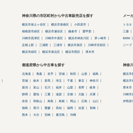
神奈川県の市区町村から中古車販売店を探す
メー
横浜市保土ヶ谷区
横浜市港南区
小田原市
トヨタ
相模原市緑区
横浜市瀬谷区
鎌倉市
愛甲郡
三菱
川崎市高津区
川崎市中原区
横浜市神奈川区
茅ヶ崎市
BMW
足柄上郡
三浦郡
三浦市
横浜市泉区
川崎市宮前区
ジープ
横浜市緑区
横浜市港北区
横浜市西区
厚木市
都道府県から中古車を探す
神奈
北海道
青森
岩手
宮城
秋田
山形
福島
横浜市
茨城
栃木
群馬
埼玉
千葉
東京
神奈川
横浜市
新潟
富山
石川
福井
山梨
長野
岐阜
厚木市
静岡
愛知
三重
滋賀
京都
大阪
兵庫
川崎市
奈良
和歌山
鳥取
島根
岡山
広島
山口
伊勢原
徳島
香川
愛媛
高知
福岡
佐賀
長崎
熊本
大分
宮崎
鹿児島
沖縄