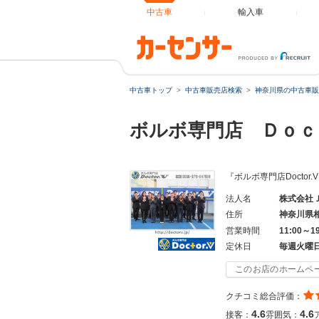
中古車
輸入車
中古車トップ
中古車販売店検索
神奈川県の中古車販
ボルボ専門店 Ｄｏ
『ボルボ専門店Docto
法人名
株式会社
住所
神奈川県
営業時間
11:00～1
定休日
毎週火曜
このお店のホームペ
クチコミ総合評価：
4.6
4.6
接客：
雰囲気：