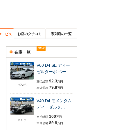
お店のクチコミ
系列店の一覧
サービス
NEW
NEW
NEW
NEW
NEW
在庫一覧
V60 D4 SE ディー
ゼルターボ ベー…
92.3
支払総額
万円
ボルボ
79.8
本体価格
万円
V40 D4 モメンタム
ディーゼルタ…
100
支払総額
万円
ボルボ
89.8
本体価格
万円