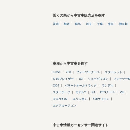
近くの県から中古車販売店を探す
茨城
栃木
群馬
埼玉
千葉
東京
神奈川
車種から中古車を探す
F-350
760
フォーツークーペ
スターレット
S-10ブレイザー
D3
リューギワゴン
フォーツーK
CX-7
パサートオールトラック
ランディ
スターチーフ
モデルY
XJ
CTSクーペ
V8
ヌエラ6-02
エリシオン
718ケイマン
エクスカージョン
中古車情報カーセンサー関連サイト