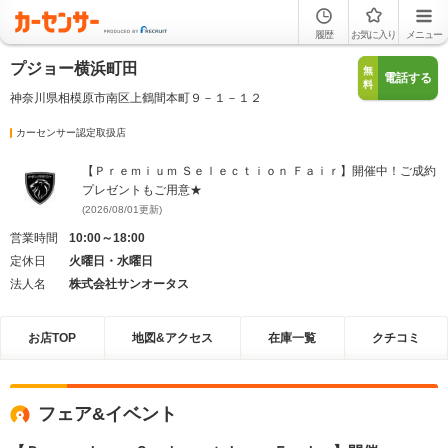
履歴
お気に入り
メニュー
プジョー横浜町田
無
電話する
料
神奈川県相模原市南区上鶴間本町９－１－１２
カーセンサー認定取扱店
【Ｐｒｅｍｉｕｍ Ｓｅｌｅｃｔｉｏｎ Ｆａｉｒ】開催中！ご成約
プレゼントもご用意★
(2026/08/01更新)
営業時間
10:00～18:00
定休日
火曜日・水曜日
法人名
株式会社サンオータス
お店TOP
地図&アクセス
在庫一覧
クチコミ
フェア&イベント