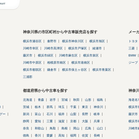
神奈川県の市区町村から中古車販売店を探す
メー
横浜市瀬谷区
秦野市
横浜市神奈川区
横浜市旭区
トヨタ
川崎市幸区
川崎市高津区
横浜市戸塚区
綾瀬市
三菱
藤沢市
横浜市緑区
川崎市麻生区
横浜市泉区
BMW
川崎市中原区
相模原市南区
横浜市港南区
ジープ
横浜市都筑区
鎌倉市
横浜市保土ヶ谷区
横浜市青葉区
三浦郡
都道府県から中古車を探す
神奈
北海道
青森
岩手
宮城
秋田
山形
福島
海老名
d
茨城
栃木
群馬
埼玉
千葉
東京
神奈川
横浜市
グー
新潟
富山
石川
福井
山梨
長野
岐阜
藤沢市
静岡
愛知
三重
滋賀
京都
大阪
兵庫
横浜市
奈良
和歌山
鳥取
島根
岡山
広島
山口
川崎市
徳島
香川
愛媛
高知
福岡
佐賀
長崎