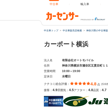
中古車
輸入車
中古車トップ
中古車販売店検索
神奈川県の中古車販
カーポート横浜
法人名
有限会社オートモバイル
住所
神奈川県横浜市瀬谷区五貫目町１
営業時間
10:00～19:00
定休日
水曜日
4.8
クチコミ総合評価：
点
(投稿数
4.9
4.5
4.8
4.7
接客：
雰囲気：
アフター：
品質：