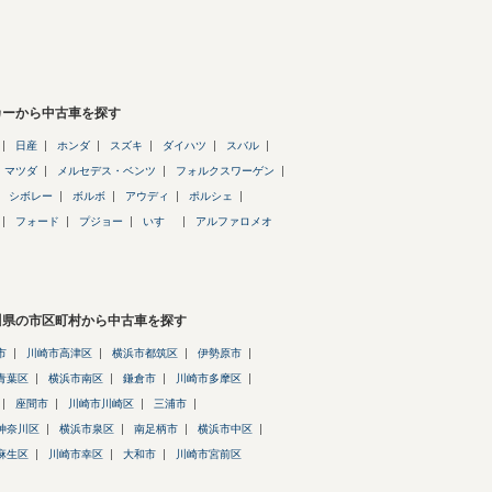
カーから中古車を探す
日産
ホンダ
スズキ
ダイハツ
スバル
マツダ
メルセデス・ベンツ
フォルクスワーゲン
シボレー
ボルボ
アウディ
ポルシェ
フォード
プジョー
いすゞ
アルファロメオ
川県の市区町村から中古車を探す
市
川崎市高津区
横浜市都筑区
伊勢原市
青葉区
横浜市南区
鎌倉市
川崎市多摩区
座間市
川崎市川崎区
三浦市
神奈川区
横浜市泉区
南足柄市
横浜市中区
麻生区
川崎市幸区
大和市
川崎市宮前区