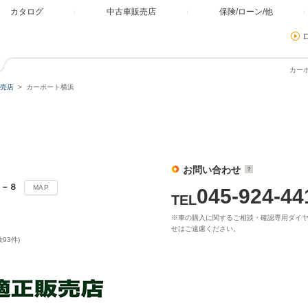
カタログ
中古車販売店
保険/ローン/他
カー
売店
カーポート横浜
お問い合わせ
１－８
MAP
045-924-44
TEL
※車の購入に関するご相談・確認専用ダイ
せはご遠慮ください。
93件)