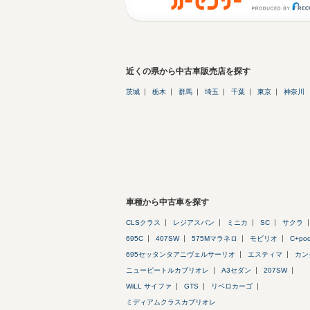
近くの県から中古車販売店を探す
茨城
栃木
群馬
埼玉
千葉
東京
神奈川
車種から中古車を探す
CLSクラス
レジアスバン
ミニカ
SC
サクラ
695C
407SW
575Mマラネロ
モビリオ
C+po
695セッタンタアニヴェルサーリオ
エスティマ
カン
ニュービートルカブリオレ
A3セダン
207SW
WiLL サイファ
GTS
リベロカーゴ
ミディアムクラスカブリオレ