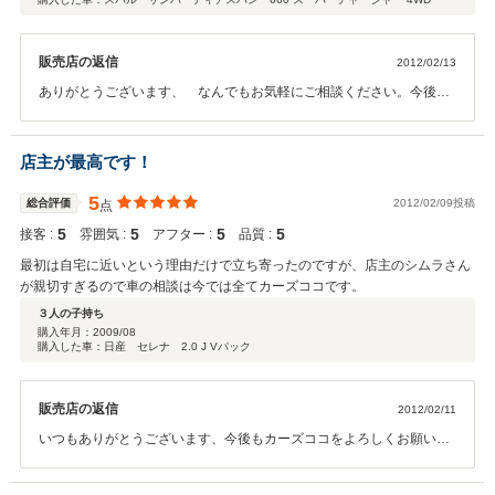
販売店の返信
2012/02/13
ありがとうございます、 なんでもお気軽にご相談ください。今後も
よろしくお願い致します。
店主が最高です！
5
総合評価
2012/02/09投稿
点
5
5
5
5
接客 :
雰囲気 :
アフター :
品質 :
最初は自宅に近いという理由だけで立ち寄ったのですが、店主のシムラさん
が親切すぎるので車の相談は今では全てカーズココです。
３人の子持ち
購入年月：
2009/08
購入した車：日産 セレナ 2.0 J Vパック
販売店の返信
2012/02/11
いつもありがとうございます、今後もカーズココをよろしくお願い致
します。