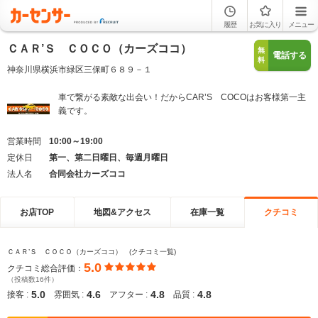
履歴
お気に入り
メニュー
ＣＡＲ’Ｓ ＣＯＣＯ（カーズココ）
無
電話する
料
神奈川県横浜市緑区三保町６８９－１
車で繋がる素敵な出会い！だからCAR’S COCOはお客様第一主
義です。
営業時間
10:00～19:00
定休日
第一、第二日曜日、毎週月曜日
法人名
合同会社カーズココ
お店TOP
地図&アクセス
在庫一覧
クチコミ
ＣＡＲ’Ｓ ＣＯＣＯ（カーズココ） (クチコミ一覧)
5.0
クチコミ総合評価：
（投稿数16件）
5.0
4.6
4.8
4.8
接客 :
雰囲気 :
アフター :
品質 :