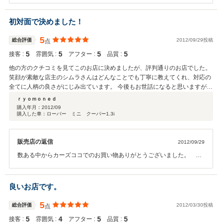
て幸いです。 今後も末永くお付き合い頂けるよう努力してまいりま
すのでよろしくお願い致します。 定期的な点検、オイル交換、などお
初対面で決めました！
気軽にご利用ください。ありがとうございました。
5
総合評価
2012/09/29投稿
点
5
5
5
5
接客 :
雰囲気 :
アフター :
品質 :
他の方のクチコミを見てこのお店に決めましたが、評判通りのお店でした。
笑顔が素敵な店主のシムラさんはどんなことでも丁寧に教えてくれ、対応の
全てに人柄の良さがにじみ出ています。 今後もお世話になると思いますが、
これからも長くよろしくお願いします。
ｒｙｏｍｏｎｅｄ
購入年月：
2012/09
購入した車：ローバー ミニ クーパー1.3i
販売店の返信
2012/09/29
数ある中からカーズココでのお買い物ありがとうございました。 評
価に負けないようこれからも精進致します。 今後もお気軽になんでも
ご相談ください。 店主 志村
良いお店です。
5
総合評価
2012/03/30投稿
点
5
4
5
5
接客 :
雰囲気 :
アフター :
品質 :