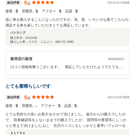
5
総合評価
2013/10/16投稿
点
5
5
5
5
接客 :
雰囲気 :
アフター :
品質 :
急に車を購入することになったのですが、色、形、いろいろな面でこちらの
満足する車を探していただきとても満足しています。
パトランプ
購入年月：
2013/09
購入した車：スズキ ジムニー 660 XC 4WD
販売店の返信
2013/10/17
口コミ投稿有難うございます。 満足していただけたようでとてもう
れしく思います、 今後も末永いお付き合いよろしくお願い致しま
す。
とても素晴らしいです
5
総合評価
2013/10/07投稿
点
5
‐
5
5
接客 :
雰囲気 :
アフター :
品質 :
とても気持ちの良いお取引をさせて頂けました。 遠方からの購入でしたの
で、 現車確認等をしないままでの購入でしたが、 質問等や要望等にしっか
りと答えて頂けました上に、 当方のミスにもしっかりと素早いフォローをし
て頂けまして、 何も不安の無い素晴らしいお取引ができました。 また、車
Ａ１７５Ａ