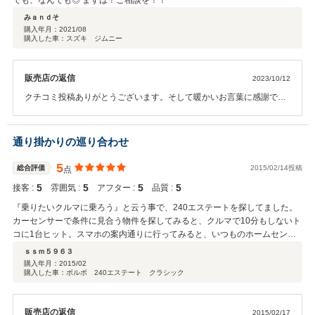
でも、なんでも◎ まずは！ご相談を！！
みａｎｄそ
購入年月：
2021/08
購入した車：スズキ ジムニー
販売店の返信
2023/10/12
クチコミ投稿ありがとうございます。そして暖かいお言葉に感謝で
す、クチコミに恥じぬよう精進してまいりますのでこれからもよろし
くお願い致します。
通り掛かりの巡り合わせ
5
総合評価
2015/02/14投稿
点
5
5
5
5
接客 :
雰囲気 :
アフター :
品質 :
『乗りたいクルマに乗ろう』と云う事で、240エステートを探してました。
カーセンサーで条件に見合う物件を探してみると、クルマで10分もしないト
コに1台ヒット。スマホの案内通りに行ってみると、いつものホームセンタ
ーへの道のりの途中にある小さな中古車屋さんでした。 「そーいえばボルボ
ｓｓｍ５９６３
あったねぇ！」 と、早速クルマを見せて貰うと、実は物凄くコンディション
購入年月：
2015/02
購入した車：ボルボ 240エステート クラシック
も良い物件でトントン拍子で購入に至りました。 おそらく専門店であれば、
倍の価格してもおかしくない物件でしたが、コツコツと自分の手で直しなが
らクルマを楽しみたい私には願ったり適ったりの現状販売と云う事で大変お
販売店の返信
2015/02/17
得に念願の240オーナーになれました。探していた1台がこれ程近くで見つか