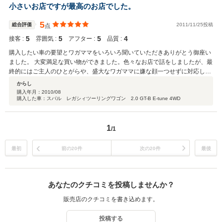
小さいお店ですが最高のお店でした。
5
総合評価
2011/11/25投稿
点
5
5
5
4
接客 :
雰囲気 :
アフター :
品質 :
購入したい車の要望とワガママをいろいろ聞いていただきありがとう御座い
ました。 大変満足な買い物ができました。色々なお店で話をしましたが、最
終的にはご主人のひとがらや、盛大なワガママに嫌な顔一つせずに対応して
頂いた事がＣＡＲ’Ｓ ＣＯＣＯさんで購入した最大の理由です。今後も点検
からし
などでお世話になりますが、これからもよろしくお願いいたします。
購入年月：
2010/08
購入した車：スバル レガシィツーリングワゴン 2.0 GT-B E-tune 4WD
1
/1
最初
前の20件
次の20件
最後
あなたのクチコミを投稿しませんか？
販売店のクチコミを書き込めます。
投稿する