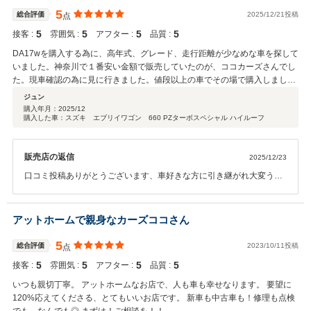
5
総合評価
2025/12/21投稿
点
5
5
5
5
接客 :
雰囲気 :
アフター :
品質 :
DA17wを購入する為に、高年式、グレード、走行距離が少なめな車を探して
いました。神奈川で１番安い金額で販売していたのが、ココカーズさんでし
た。現車確認の為に見に行きました。値段以上の車でその場で購入しまし
た。納車も当方の要望に応えて頂き有り難う御座いました。社長さん、奥さ
ジュン
ん、息子さんの対応も良く、気構えすること無く足を運べるお店です。又、
購入年月：
2025/12
購入した車：スズキ エブリイワゴン 660 PZターボスペシャル ハイルーフ
色々と車の事で相談させて下さい。
販売店の返信
2025/12/23
口コミ投稿ありがとうございます、車好きな方に引き継がれ大変うれ
しく思います。車もきっと喜んでると思います、今後もお店ともども
よろしくお願い致します。
アットホームで親身なカーズココさん
5
総合評価
2023/10/11投稿
点
5
5
5
5
接客 :
雰囲気 :
アフター :
品質 :
いつも親切丁寧。 アットホームなお店で、人も車も幸せなります。 要望に
120%応えてくださる、とてもいいお店です。 新車も中古車も！修理も点検