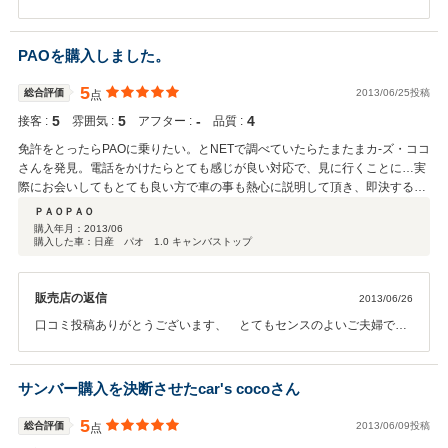
よろしくお願い致します。 コンピューターの事などでお世話になる
と思います。 こちらもよろしくお願いします。
PAOを購入しました。
5
総合評価
2013/06/25投稿
点
5
5
‐
4
接客 :
雰囲気 :
アフター :
品質 :
免許をとったらPAOに乗りたい。とNETで調べていたらたまたまカ-ズ・ココ
さんを発見。電話をかけたらとても感じが良い対応で、見に行くことに…実
際にお会いしてもとても良い方で車の事も熱心に説明して頂き、即決するつ
もりはなかったのですが、即決してしまいました。紙コップ最高です。嫁よ
ＰＡＯＰＡＯ
り。 とてもアットホームな雰囲気で良かったです。あまり予算がなかったの
購入年月：
2013/06
購入した車：日産 パオ 1.0 キャンバストップ
ですが、予算に合わせた整備をしてくれたので助かりました。ホイール塗装
はヨカッタ。旦那より
販売店の返信
2013/06/26
口コミ投稿ありがとうございます、 とてもセンスのよいご夫婦でし
たので納車までとても緊張しました～ 古い車への理解、こだわりな
どこの人たちにならきっとパオも幸せになれると確信しました。
至らぬ点などあるかと思いますが、このようなご評価をいただけてと
サンバー購入を決断させたcar's cocoさん
ても幸せです。 今後も全力でサポートさせていただきますのでよろ
しくお願いいたします。 ホイール塗装は旦那様のご提案でこちらでも
5
総合評価
2013/06/09投稿
点
とても好評でした。 奥様ご提案の紙コップ！壊れたらまた作ります