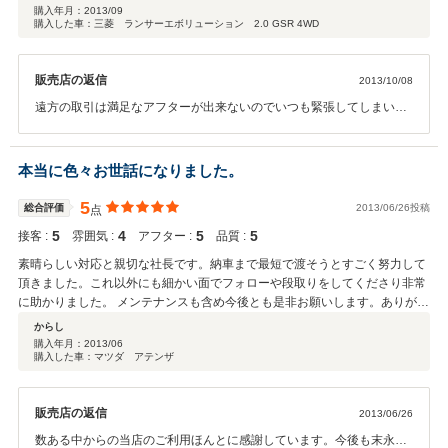
両の程度にも非常に満足をしておりまして、 一生物と言える程の物を手に入
購入年月：
2013/09
購入した車：三菱 ランサーエボリューション 2.0 GSR 4WD
れれました。 ずっと大切に乗っていきたいと思います。 機会がありました
ら、 お店の方にもお伺いをさせて頂き、 直接お礼をさせて頂きたいと思い
ます。 本当にありがとうございました。
販売店の返信
2013/10/08
遠方の取引は満足なアフターが出来ないのでいつも緊張してしまいま
す。 こちらの都合で納車が伸びてしまって申し訳なく思っておりまし
たがこのような評価が頂けてとても嬉しく思います。 今後もお客様の
笑顔が見られる様に努力して行きたいと思います。 近くにお越しの
本当に色々お世話になりました。
祭は是非お立寄り下さい、また 部品入手等お困りの祭は何でも相談し
て下さい 有難うございました。
5
総合評価
2013/06/26投稿
点
5
4
5
5
接客 :
雰囲気 :
アフター :
品質 :
素晴らしい対応と親切な社長です。納車まで最短で渡そうとすごく努力して
頂きました。これ以外にも細かい面でフォローや段取りをしてくださり非常
に助かりました。 メンテナンスも含め今後とも是非お願いします。ありがと
うございました。
からし
購入年月：
2013/06
購入した車：マツダ アテンザ
販売店の返信
2013/06/26
数ある中からの当店のご利用ほんとに感謝しています。今後も末永く