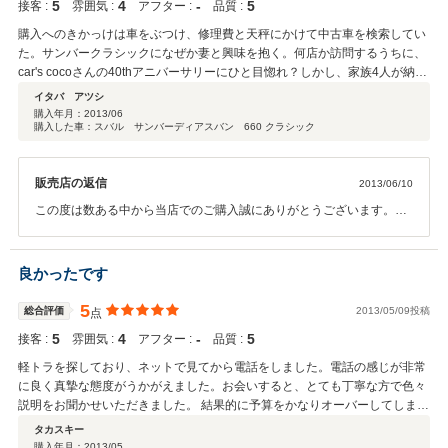
5
4
‐
5
接客 :
雰囲気 :
アフター :
品質 :
ね～
購入へのきかっけは車をぶつけ、修理費と天秤にかけて中古車を検索してい
た。サンバークラシックになぜか妻と興味を抱く。何店か訪問するうちに、
car's cocoさんの40thアニバーサリーにひと目惚れ？しかし、家族4人が納得
したらという厳しい条件を自分と車に出し、再度4人で訪問した。4人を笑顔
イタバ アツシ
にしてしまった。車だけが理由ではなく、店長さんの車に対するプライドと
購入年月：
2013/06
購入した車：スバル サンバーディアスバン 660 クラシック
愛着を感じ取ったからに他ならない。これは買い時と感じて、●万円で購入
できますか？とだめもとで問いかけたところ、即OKの回答。このリズムの
良さも手伝って、購入手続きをすすめた。さらに、納車までの綿密な点検と
販売店の返信
2013/06/10
説明に信頼が置ける。弱い点も説明してくれた。アピールだけではないとこ
ろに、仕事に対するプライドを感じた。car's cocoさんはおすすめです。
この度は数ある中から当店でのご購入誠にありがとうございます。
さらにこのような評価を頂きとても嬉しく思います、サンバークラッ
シクは私も大好きな車です、どうぞ末永く可愛がってあげてくださ
い。 メンテナンスなども全力でサーポートいたしますので、お気軽
良かったです
にご相談ください。 今後もよろしくお願い致します。
5
総合評価
2013/05/09投稿
点
5
4
‐
5
接客 :
雰囲気 :
アフター :
品質 :
軽トラを探しており、ネットで見てから電話をしました。電話の感じが非常
に良く真摯な態度がうかがえました。お会いすると、とても丁寧な方で色々
説明をお聞かせいただきました。 結果的に予算をかなりオーバーしてしまい
ましたが、大変満足しております。ありがとうございました。アフターサー
タカスキー
ビスはまだ買って日が浅いため評価しておりません。ご容赦ください。
購入年月：
2013/05