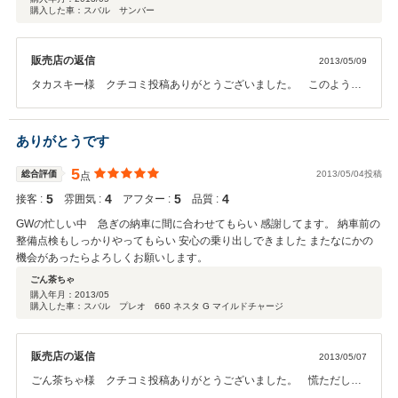
購入した車：スバル サンバー
販売店の返信
2013/05/09
タカスキー様 クチコミ投稿ありがとうございました。 このような
評価をいただき大変嬉しく思います、評価に負けないよう日々努力し
てまいります。 アフターサービスもお任せください、どんな事でも
ご相談頂ければ最善の方法でご対応致します。末永くよろしくお願い
ありがとうです
致します。 カーズココ 店主
5
総合評価
2013/05/04投稿
点
5
4
5
4
接客 :
雰囲気 :
アフター :
品質 :
GWの忙しい中 急ぎの納車に間に合わせてもらい 感謝してます。 納車前の
整備点検もしっかりやってもらい 安心の乗り出しできました またなにかの
機会があったらよろしくお願いします。
ごん茶ちゃ
購入年月：
2013/05
購入した車：スバル プレオ 660 ネスタ G マイルドチャージ
販売店の返信
2013/05/07
ごん茶ちゃ様 クチコミ投稿ありがとうございました。 慌ただしい
納車でしたので不手際がないか心配でしたが、このような評価を頂け