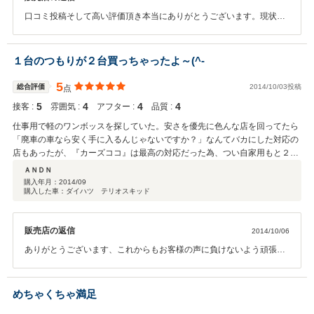
ってしまうのは、カーセンサーの検索力もさる事ながら、輸入車の多い横浜
口コミ投稿そして高い評価頂き本当にありがとうございます。現状販
の地の利的な幸運もあるのかなぁと思いました。 あとで知ったのですが「ウ
売なのに時間がかかってしまってすいませんでした。 今後もできる
チもCar's COCOでミニバンを買ったよ。面倒見の良いクルマ屋さんだ
限りの事はさせていただきますのでお気軽にお問い合わせください。
よ。」と云う話を親しい知人から聞かされ驚くと共に、クルマにもCOCOさ
１台のつもりが２台買っちゃったよ～(^-
んにも『ご縁』があったんだと、今回の購入を改めて嬉しく思いました。 も
ちろん、キッカケはカーセンサーですが…。
5
総合評価
2014/10/03投稿
点
5
4
4
4
接客 :
雰囲気 :
アフター :
品質 :
仕事用で軽のワンボッスを探していた。安さを優先に色んな店を回ってたら
「廃車の車なら安く手に入るんじゃないですか？」なんてバカにした対応の
店もあったが、『カーズココ』は最高の対応だった為、つい自家用もと２台
買っちゃったよ～(^-^)やはり車選びも人柄次第ですね(笑)良い出逢いが出来
ＡＮＤＮ
て大満足ですよ(^-^ゞ
購入年月：
2014/09
購入した車：ダイハツ テリオスキッド
販売店の返信
2014/10/06
ありがとうございます、これからもお客様の声に負けないよう頑張り
ます。 点検がてら遊びに来てくださいね～
めちゃくちゃ満足