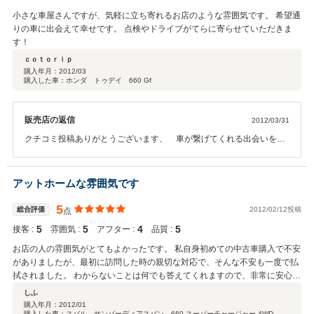
小さな車屋さんですが、気軽に立ち寄れるお店のような雰囲気です。 希望通
りの車に出会えて幸せです。 点検やドライブがてらに寄らせていただきま
す！
ｃｏｔｏｒｉｐ
購入年月：
2012/03
購入した車：ホンダ トゥデイ 660 Gf
販売店の返信
2012/03/31
クチコミ投稿ありがとうございます、 車が繋げてくれる出会いを大
切にしています。今後もよろしくお願いいたします、どんな事でも相
談下ください。
アットホームな雰囲気です
5
総合評価
2012/02/12投稿
点
5
5
4
5
接客 :
雰囲気 :
アフター :
品質 :
お店の人の雰囲気がとてもよかったです。 私自身初めての中古車購入で不安
がありましたが、最初に訪問した時の親切な対応で、そんな不安も一度で払
拭されました。 わからないことは何でも答えてくれますので、非常に安心感
があります。 ETCの取り付けなどで今後もちょくちょく伺います！
しふ
購入年月：
2012/01
購入した車：スバル サンバーディアスバン 660 スーパーチャージャー 4WD