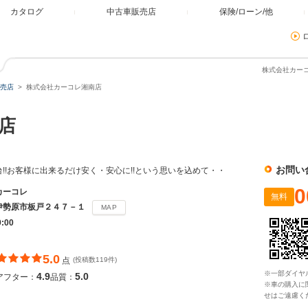
カタログ
中古車販売店
保険/ローン/他
株式会社カーコ
売店
株式会社カーコレ湘南店
南店
お問い
0台!!お客様に出来るだけ安く・安心に!!という思いを込めて・・
0
カーコレ
無料
伊勢原市板戸２４７－１
MAP
9:00
5.0
点
(投稿数119件)
※一部ダイヤ
4.9
5.0
アフター：
品質：
※車の購入に
せはご遠慮く