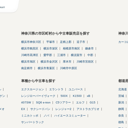
神奈川県の市区町村から中古車販売店を探す
神奈
横浜市神奈川区
平塚市
足柄上郡
逗子市
カーコ
横浜市鶴見区
横浜市栄区
相模原市南区
鎌倉市
川崎市高津区
愛甲郡
三浦市
横須賀市
中郡
横浜市旭区
横浜市金沢区
厚木市
川崎市宮前区
南足柄市
横浜市青葉区
川崎市中原区
車種から中古車を探す
都道
ル
エクスカージョン
エラントラ
ユニバース
北海道
ゲン
レンジローバーイヴォーク
500X
K1500
xB
茨城
407SW
SQ6 e-tron
C5ツアラー
エルフ
G15
新潟
メオ
EX
サクシードバン
レンジャー2
アストラカブリオ
静岡
ミニカトッポ
ノバ
ハイエースコミューター
奈良
サンバートラック
徳島