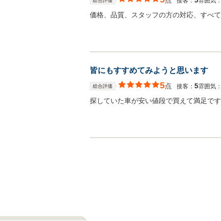
点
5
接客：
雰囲気
総合評価
価格、品質、スタッフの方の対応、すべて
皆にもすすめてみようと思います
5
点
5
接客：
雰囲気
総合評価
探していた車が安い値段で買えて満足です