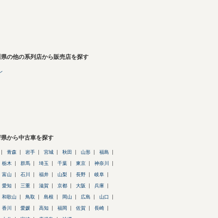
川県の他の系列店から販売店を探す
レ
府県から中古車を探す
青森
岩手
宮城
秋田
山形
福島
栃木
群馬
埼玉
千葉
東京
神奈川
富山
石川
福井
山梨
長野
岐阜
愛知
三重
滋賀
京都
大阪
兵庫
和歌山
鳥取
島根
岡山
広島
山口
香川
愛媛
高知
福岡
佐賀
長崎