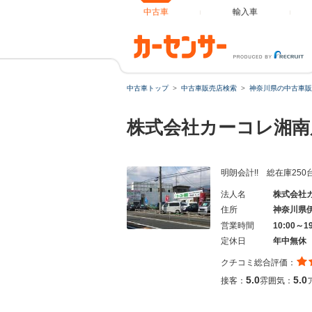
中古車
輸入車
中古車トップ
中古車販売店検索
神奈川県の中古車販
株式会社カーコレ湘
明朗会計!! 総在庫25
法人名
株式会社
住所
神奈川県
営業時間
10:00～1
定休日
年中無休
クチコミ総合評価：
5.0
5.0
接客：
雰囲気：