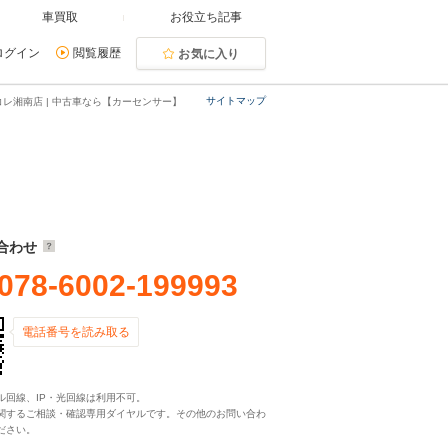
車買取
お役立ち記事
ログイン
閲覧履歴
お気に入り
サイトマップ
レ湘南店 | 中古車なら【カーセンサー】
合わせ
078-6002-199993
電話番号を読み取る
ル回線、IP・光回線は利用不可。
関するご相談・確認専用ダイヤルです。その他のお問い合わ
ださい。