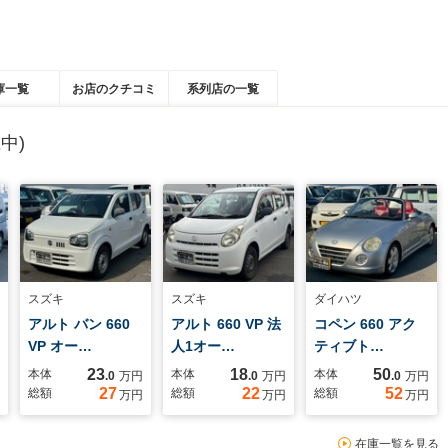
庫一覧
お店のクチコミ
系列店の一覧
中)
スズキ
スズキ
ダイハツ
アルト バン 660
アルト 660 VP 法
コペン 660 アク
VP オー…
人1オー…
ティブト…
23
18
50
本体
本体
本体
.0
万円
.0
万円
.0
万円
27
22
52
総額
総額
総額
万円
万円
万円
在庫一覧を見る