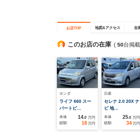
地図&アクセス
在
お店TOP
このお店の在庫
(
50
台掲載
ホンダ
日産
ライフ 660 スー
セレナ 2.0 20X ナ
パートピ…
ビ 地…
14
25
本体
本体
.0
万円
.0
万円
16
34
総額
総額
万円
万円