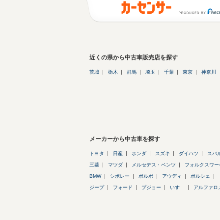
近くの県から中古車販売店を探す
茨城
栃木
群馬
埼玉
千葉
東京
神奈川
メーカーから中古車を探す
トヨタ
日産
ホンダ
スズキ
ダイハツ
スバ
三菱
マツダ
メルセデス・ベンツ
フォルクスワー
BMW
シボレー
ボルボ
アウディ
ポルシェ
ジープ
フォード
プジョー
いすゞ
アルファロ