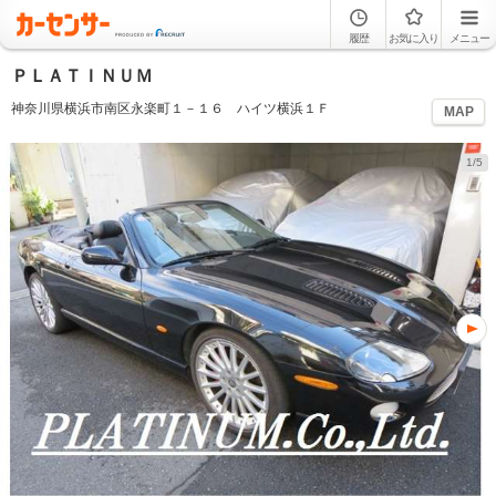
履歴
お気に入り
メニュー
ＰＬＡＴＩＮＵＭ
神奈川県横浜市南区永楽町１－１６ ハイツ横浜１Ｆ
MAP
1/5