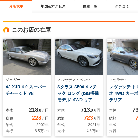
お店TOP
地図&アクセス
在庫一覧
クチコミ
このお店の在庫
ジャガー
メルセデス・ベンツ
マセラティ
XJ XJR 4.0 スーパー
Sクラス S500 4マチ
レヴァンテ ト
チャージド V8
ック ロング (ISG搭載
オ 4WD カー
モデル) 4WD リアコ
テリア
ンフォートPKG エア
218
713
7
本体
.0
万円
本体
.0
万円
本体
バランスPKG 後席
228
723
総額
万円
総額
万円
総額
モニター オットマ
年式
2002
年
年式
2021
年
年式
ン レーダーセーフテ
走行
6.5
万km
走行
4.6
万km
走行
ィ パノラミックサン