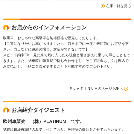
ルーフ 3Dコックピ
在庫一覧を見る
ット AMGホイル
360度カメラ LEDヘ
ッドライト ブルメス
ター マッサージシー
お店からのインフォメーション
ト
欧州車 おしゃれな高級車を納得価格で販売しております。
【ご覧になりたいお車がありましたら、前日までに一度ご来店前にお電話を下
さい、当日などに連絡の場合、対応ができないです】
スピード納車OK 見に来て気に入ったら現金と引き換えに乗って帰ることもで
きます。また、納車時に陸運局で待ち合わせをし、そこで現金もしくは振込で
お支払いし、一緒に名義変更することも可能ですのでご安心下さい。
ＰＬＡＴＩＮＵＭのページTOPへ
お店紹介ダイジェスト
欧州車販売 （株）PLATINUM です。
試乗は最終確認時のみ受け付けており、免許証の撮影をさせてもらいます。