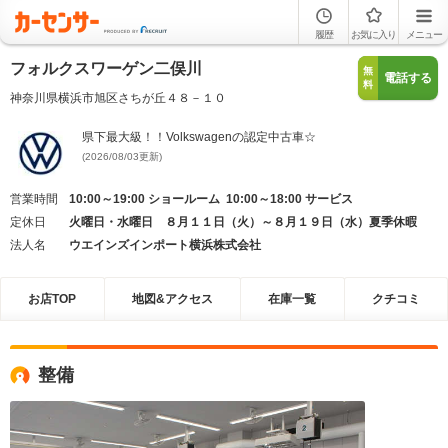
履歴
お気に入り
メニュー
フォルクスワーゲン二俣川
無
電話する
料
神奈川県横浜市旭区さちが丘４８－１０
県下最大級！！Volkswagenの認定中古車☆
(2026/08/03更新)
営業時間
10:00～19:00 ショールーム 10:00～18:00 サービス
定休日
火曜日・水曜日 ８月１１日（火）～８月１９日（水）夏季休暇
法人名
ウエインズインポート横浜株式会社
お店TOP
地図&アクセス
在庫一覧
クチコミ
整備