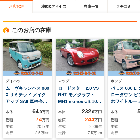
お店TOP
地図&アクセス
在庫一覧
クチコミ
このお店の在庫
ダイハツ
マツダ
ホンダ
ムーヴキャンバス 660
ロードスター 2.0 VS
バモス 660 L
X リミテッド メイク
RHT モノクラフト
ローダウン 
アップ SAII 車検令和
MH1 monocraft 100
ホワイトルー
10年7月22日 スマー
台限定車 カスタム
ビ テレビ E
64
232
本体
.0
万円
本体
.0
万円
本体
トアシスト シティア
74
244
総額
万円
総額
万円
総額
クティブブレーキサポ
年式
2017
年
年式
2006
年
年式
ート レーンキープ
走行
8.5
万km
走行
7.5
万km
走行
アイドリングストッ