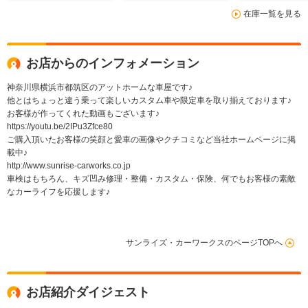
プ 左右パワースライ
在庫一覧を見る
ドドア ナビ バック
カメラ ETC
お店からのインフォメーション
神奈川県横浜市都筑区のアットホームな車屋です♪
他とはちょっと違う乗って楽しいカスタム車や限定車を取り揃えております♪
お客様が作ってくれた動画もございます♪
https://youtu.be/2IPu3Zfce80
ご購入頂いたお客様の笑顔と愛車の画像やクチコミなど当社ホームページに掲
載中♪
http://www.sunrise-carworks.co.jp
車検はもちろん、キズ凹み修理・整備・カスタム・保険、何でもお客様の素敵
なカーライフを応援します♪
サンライズ・カーワークスのページTOPへ
お店紹介ダイジェスト