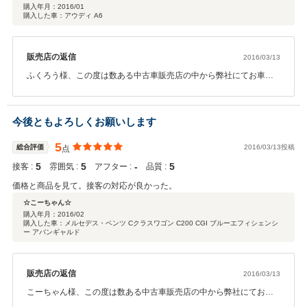
購入年月：
2016/01
購入した車：アウディ A6
販売店の返信
2016/03/13
ふくろう様、この度は数ある中古車販売店の中から弊社にてお車を
ご購入頂き誠に有難う御座いました。またこの様な高評価、嬉しい
お言葉も頂き重ねて感謝申し上げます。本当に有難う御座いまし
た。ふくろう様のお住まいと多少距離は御座いますが、弊社は自社
今後ともよろしくお願いします
で認証工場・板金専用工場も御座いますので、メンテナンス・修
理・車検等お車のことではお力になれると思います。何かお困り事
5
総合評価
2016/03/13投稿
点
が御座いましたら些細な事でも構いません。お気軽にご相談くださ
5
5
‐
5
接客 :
い。今後も末永いお付きの程、どうぞ宜しくお願い致します。
雰囲気 :
アフター :
品質 :
価格と商品を見て。接客の対応が良かった。
☆こーちゃん☆
購入年月：
2016/02
購入した車：メルセデス・ベンツ Cクラスワゴン C200 CGI ブルーエフィシェンシ
ー アバンギャルド
販売店の返信
2016/03/13
こーちゃん様、この度は数ある中古車販売店の中から弊社にてお車
をご購入頂き誠に有難う御座いました。お問合せ殺到のお車を一番