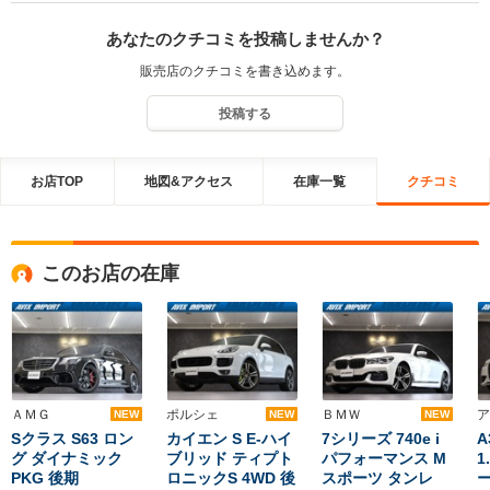
あなたのクチコミを投稿しませんか？
販売店のクチコミを書き込めます。
投稿する
お店TOP
地図&アクセス
在庫一覧
クチコミ
このお店の在庫
ＡＭＧ
ポルシェ
ＢＭＷ
ア
NEW
NEW
NEW
Sクラス S63 ロン
カイエン S E-ハイ
7シリーズ 740e i
グ ダイナミック
ブリッド ティプト
パフォーマンス M
1
PKG 後期
ロニックS 4WD 後
スポーツ タンレ
ー