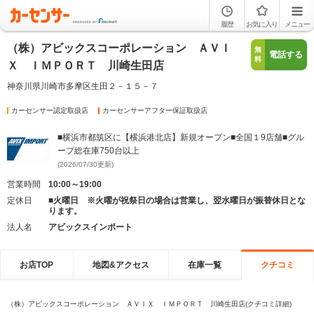
履歴
お気に入り
メニュー
（株）アビックスコーポレーション ＡＶＩ
無
電話する
料
Ｘ ＩＭＰＯＲＴ 川崎生田店
神奈川県川崎市多摩区生田２－１５－７
カーセンサー認定取扱店
カーセンサーアフター保証取扱店
■横浜市都筑区に【横浜港北店】新規オープン■全国１9店舗■グル
ープ総在庫750台以上
(2026/07/30更新)
営業時間
10:00～19:00
定休日
■火曜日 ※火曜が祝祭日の場合は営業し、翌水曜日が振替休日とな
ります。
法人名
アビックスインポート
お店TOP
地図&アクセス
在庫一覧
クチコミ
（株）アビックスコーポレーション ＡＶＩＸ ＩＭＰＯＲＴ 川崎生田店(クチコミ詳細)