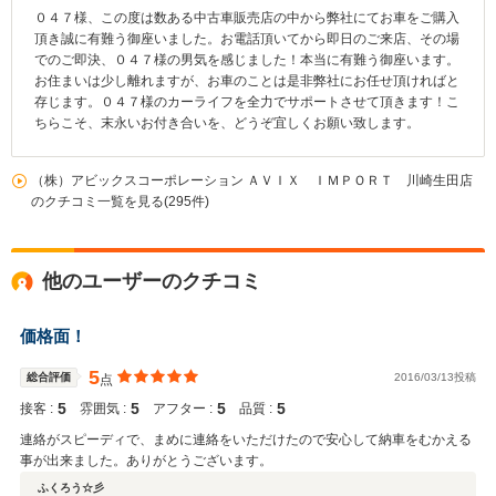
０４７様、この度は数ある中古車販売店の中から弊社にてお車をご購入
頂き誠に有難う御座いました。お電話頂いてから即日のご来店、その場
でのご即決、０４７様の男気を感じました！本当に有難う御座います。
お住まいは少し離れますが、お車のことは是非弊社にお任せ頂ければと
存じます。０４７様のカーライフを全力でサポートさせて頂きます！こ
ちらこそ、末永いお付き合いを、どうぞ宜しくお願い致します。
（株）アビックスコーポレーション ＡＶＩＸ ＩＭＰＯＲＴ 川崎生田店
のクチコミ一覧を見る(295件)
他のユーザーのクチコミ
価格面！
5
総合評価
2016/03/13投稿
点
5
5
5
5
接客 :
雰囲気 :
アフター :
品質 :
連絡がスピーディで、まめに連絡をいただけたので安心して納車をむかえる
事が出来ました。ありがとうございます。
ふくろう☆彡