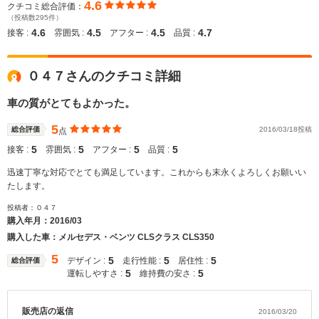
4.6
クチコミ総合評価：
（投稿数295件）
4.6
4.5
4.5
4.7
接客 :
雰囲気 :
アフター :
品質 :
０４７さんのクチコミ詳細
車の質がとてもよかった。
5
総合評価
2016/03/18投稿
点
5
5
5
5
接客 :
雰囲気 :
アフター :
品質 :
迅速丁寧な対応でとても満足しています。これからも末永くよろしくお願いい
たします。
投稿者：０４７
購入年月：
2016/03
購入した車：メルセデス・ベンツ CLSクラス CLS350
5
5
5
5
デザイン :
走行性能 :
居住性 :
総合評価
5
5
運転しやすさ :
維持費の安さ :
販売店の返信
2016/03/20