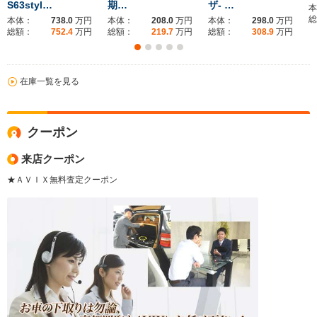
S63styl…
期…
ザ- …
本
総
本体：
738.0
万円
本体：
208.0
万円
本体：
298.0
万円
総額：
752.4
万円
総額：
219.7
万円
総額：
308.9
万円
在庫一覧を見る
クーポン
来店クーポン
★ＡＶＩＸ無料査定クーポン