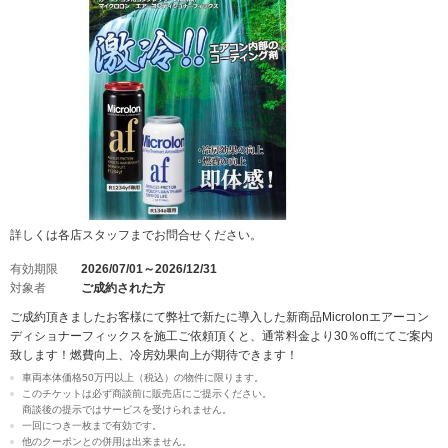
詳しくは各店スタッフまでお問合せください。
有効期限
2026/07/01～2026/12/31
対象者
ご成約された方
ご成約頂きましたお客様にて弊社で新たに導入した新商品Microlonエアーコン
ディショナーフィックスを施工ご依頼頂くと、通常料金より30％offにてご案内
致します！燃費向上、冷房効果向上が期待できます！
車両本体価格50万円以上（税込）の物件に限ります。
このチケットは必ず商談前に販売店にご提示ください。
商談後の提示ではサービスを受けられません。
一回につき一枚まで有効です。
他のクーポンとの併用は出来ません。