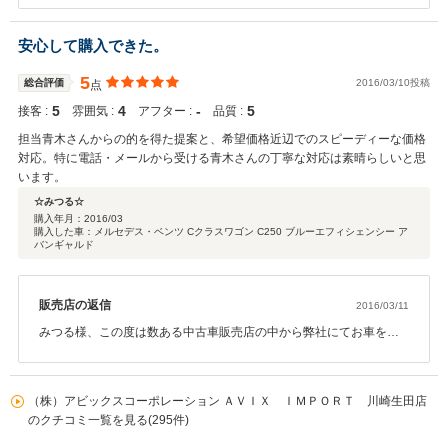
に射止めて頂きました。大変コンディションの良いお車ですので、
大事にお乗り頂ければ幸いです。 これからはお車のことは弊社へお
安心して購入できた。
任せください！こーちゃん様のカーライフを全力でサポートさせて
頂きます。こちらこそ、今後とも末永いお付き合いを、どうぞ宜し
5
総合評価
2016/03/10投稿
点
くお願い致します。
5
4
‐
5
接客 :
雰囲気 :
アフター :
品質 :
担当青木さんからの的を得た提案と、希望価格近辺でのスピーディーな価格
対応。特に電話・メールから受ける青木さんの丁寧な対応は素晴らしいと思
います。
☆みつる☆
購入年月：
2016/03
購入した車：メルセデス・ベンツ Cクラスワゴン C250 ブルーエフィシェンシー ア
バンギャルド
販売店の返信
2016/03/11
みつる様、この度は数ある中古車販売店の中から弊社にてお車をご
購入頂き誠に有難う御座いました。また、このような高評価、お褒
めのお言葉を頂きましたこと、大変嬉しく思っております。これか
らが本当のお付き合いだと考えております。これからは弊社スタッ
（株）アビックスコーポレーション ＡＶＩＸ ＩＭＰＯＲＴ 川崎生田店
フ一丸となってみつる様のカーライフをサポートさせて頂きますの
のクチコミ一覧を見る(295件)
で、末長いお付き合いの程、どうぞ宜しくお願い致します。