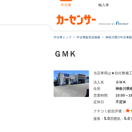
中古車
輸入車
中古車トップ
中古車販売店検索
神奈川県の中古車販
ＧＭＫ
当店車両は★自社整備
法人名
ＧＭＫ
住所
神奈川県
営業時間
10:00～1
定休日
不定休
クチコミ総合評価：
5.0
5.0
接客：
雰囲気：