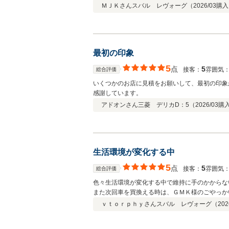
ＭＪＫさん
スバル レヴォーグ（
2026/03
購入
最初の印象
5
点
5
接客：
雰囲気
総合評価
いくつかのお店に見積をお願いして、最初の印象
感謝しています。
アドオンさん
三菱 デリカD：5（
2026/03
購
生活環境が変化する中
5
点
5
接客：
雰囲気
総合評価
色々生活環境が変化する中で維持に手のかからな
また次回車を買換える時は、ＧＭＫ様のごやっか
ｖｔｏｒｐｈｙさん
スバル レヴォーグ（
202