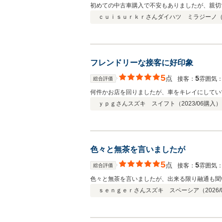
初めての中古車購入で不安もありましたが、親切
ｃｕｉｓｕｒｋｒさん
ダイハツ ミラジーノ
フレンドリーな接客に好印象
5
点
5
接客：
雰囲気
総合評価
何件かお店を回りましたが、車をキレイにしてい
ｙｐｇさん
スズキ スイフト（
2023/06
購入）
色々と無茶を言いましたが
5
点
5
接客：
雰囲気
総合評価
色々と無茶を言いましたが、出来る限り融通も聞
ｓｅｎｇｅｒさん
スズキ スペーシア（
2026/