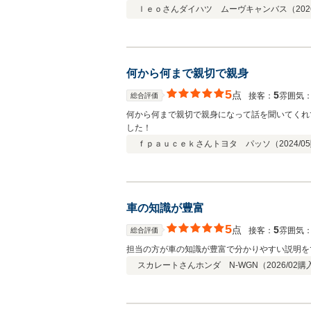
ｌｅｏさん
ダイハツ ムーヴキャンバス（
202
何から何まで親切で親身
5
点
5
接客：
雰囲気
総合評価
何から何まで親切で親身になって話を聞いてくれ
した！
ｆｐａｕｃｅｋさん
トヨタ パッソ（
2024/05
車の知識が豊富
5
点
5
接客：
雰囲気
総合評価
担当の方が車の知識が豊富で分かりやすい説明を
スカレートさん
ホンダ N-WGN（
2026/02
購