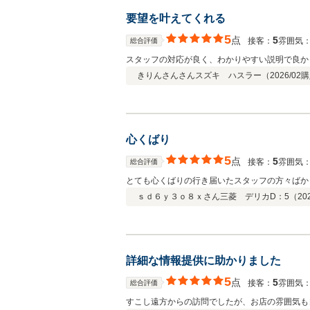
要望を叶えてくれる
5
点
5
接客：
雰囲気
総合評価
スタッフの対応が良く、わかりやすい説明で良か
きりんさんさん
スズキ ハスラー（
2026/02
購
心くばり
5
点
5
接客：
雰囲気
総合評価
とても心くばりの行き届いたスタッフの方々ばか
ｓｄ６ｙ３ｏ８ｘさん
三菱 デリカD：5（
20
詳細な情報提供に助かりました
5
点
5
接客：
雰囲気
総合評価
すこし遠方からの訪問でしたが、お店の雰囲気も