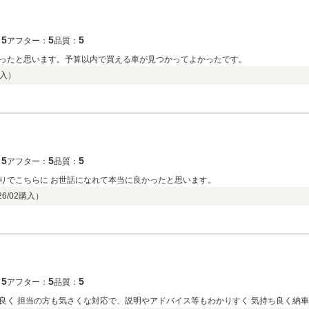
5
5
5
：
アフター：
品質：
ったと思います。予算以内で買える車が見つかってよかったです。
入）
5
5
5
：
アフター：
品質：
りでこちらに お世話になれて本当に良かったと思います。
26/02
購入）
5
5
5
：
アフター：
品質：
良く 担当の方も気さくな対応で、説明やアドバイス等もわかりすく 気持ち良く納