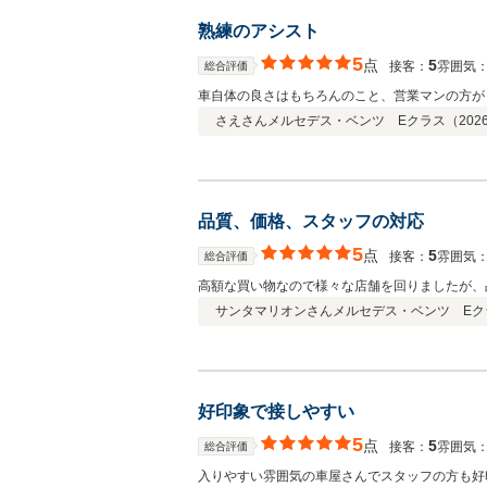
熟練のアシスト
5
点
5
接客：
雰囲気
総合評価
車自体の良さはもちろんのこと、営業マンの方が
さえさん
メルセデス・ベンツ Eクラス（
2026
品質、価格、スタッフの対応
5
点
5
接客：
雰囲気
総合評価
高額な買い物なので様々な店舗を回りましたが、
サンタマリオンさん
メルセデス・ベンツ Eク
好印象で接しやすい
5
点
5
接客：
雰囲気
総合評価
入りやすい雰囲気の車屋さんでスタッフの方も好