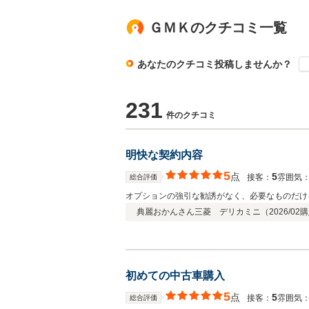
ＧＭＫのクチコミ一覧
あなたのクチコミ投稿しませんか？
231
件のクチコミ
明快な契約内容
5
点
5
接客：
雰囲気
総合評価
オプションの強引な勧誘がなく、必要なものだけ
典麗おかんさん
三菱 デリカミニ（
2026/02
購
初めての中古車購入
5
点
5
接客：
雰囲気
総合評価