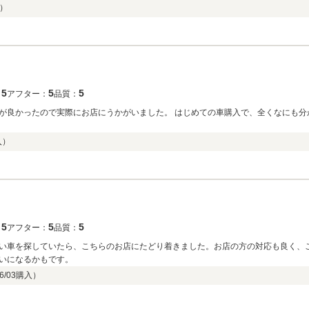
）
5
5
5
：
アフター：
品質：
が良かったので実際にお店にうかがいました。 はじめての車購入で、全くなにも分
入）
5
5
5
：
アフター：
品質：
い車を探していたら、こちらのお店にたどり着きました。お店の方の対応も良く、
いになるかもです。
6/03
購入）