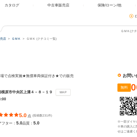
カタログ
中古車販売店
保険/ローン/他
ＧＭＫ(クチ
売店
ＧＭＫ
ＧＭＫ (クチコミ一覧)
お問い
工場で点検実施★無償車両保証付き★での販売
0
無料
相模原市中央区上溝４－８－１９
MAP
8:00
5.0
点
(投稿数231件)
※一部ダイヤ
5.0
5.0
アフター：
品質：
※車の購入に
せはご遠慮く