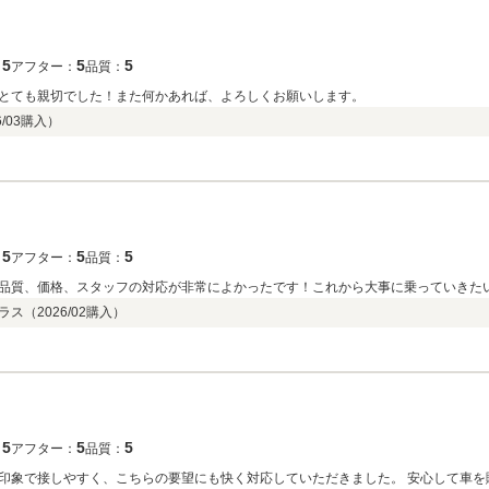
5
5
5
：
アフター：
品質：
とても親切でした！また何かあれば、よろしくお願いします。
/03
購入）
5
5
5
：
アフター：
品質：
品質、価格、スタッフの対応が非常によかったです！これから大事に乗っていきた
ラス（
2026/02
購入）
5
5
5
：
アフター：
品質：
印象で接しやすく、こちらの要望にも快く対応していただきました。 安心して車を