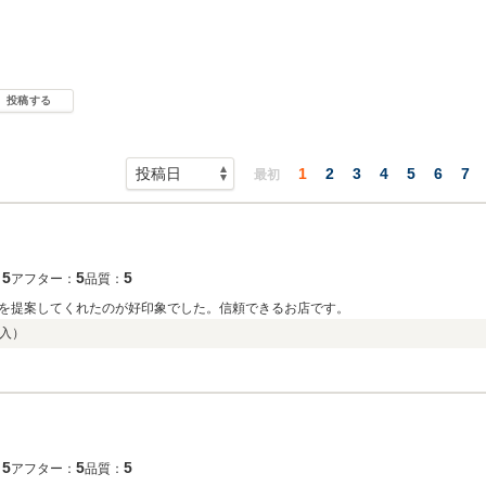
投稿する
1
2
3
4
5
6
7
最初
5
5
5
：
アフター：
品質：
を提案してくれたのが好印象でした。信頼できるお店です。
入）
5
5
5
：
アフター：
品質：