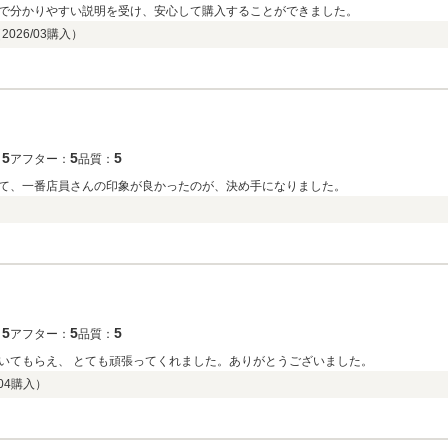
で分かりやすい説明を受け、安心して購入することができました。
（
2026/03
購入）
5
5
5
：
アフター：
品質：
て、一番店員さんの印象が良かったのが、決め手になりました。
5
5
5
：
アフター：
品質：
いてもらえ、 とても頑張ってくれました。ありがとうございました。
04
購入）