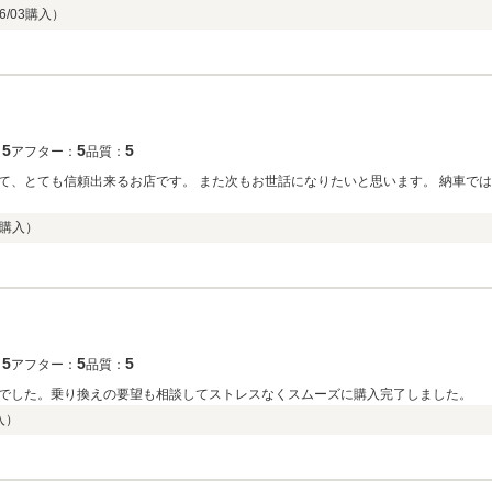
6/03
購入）
5
5
5
：
アフター：
品質：
て、とても信頼出来るお店です。 また次もお世話になりたいと思います。 納車で
購入）
5
5
5
：
アフター：
品質：
でした。乗り換えの要望も相談してストレスなくスムーズに購入完了しました。
入）