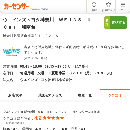
履歴
お気に入り
メニュー
ウエインズトヨタ神奈川 ＷＥＩＮＳ Ｕ－
無
電話する
料
Ｃａｒ 湘南台
神奈川県藤沢市湘南台１－２２－８
当店では販売地域に係わらず商談時・納車時のご来店をお願いし
ております。
(2026/07/25更新)
営業時間
09:45～18:00 09:45～17:30 サービス受付
定休日
毎週月曜・火曜 ※夏期休業：８／１０（月）～１８（火）
法人名
ウエインズトヨタ神奈川株式会社
お店TOP
地図&アクセス
在庫一覧
クチコミ
ウエインズトヨタ神奈川 ＷＥＩＮＳ Ｕ－Ｃａｒ 湘南台(クチコミ詳細)
4.9
クチコミ総合評価：
（投稿数355件）
4.9
4.8
4.8
4.8
接客 :
雰囲気 :
アフター :
品質 :