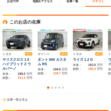
お店TOP
地図&アクセス
在庫一覧
クチコミ
このお店の在庫
トヨタ
ダイハツ
トヨタ
ト
NEW
NEW
NEW
ヤリスクロス 1.5
タント 660 カスタ
ライズ 1.2 G
ヴ
ハイブリッド Z ウ
ム RS
イ
本体：
183.0
万円
ルバーノ
総額：
195.3
万円
本体：
108.8
万円
本
総額：
118.7
万円
総
本体：
298.5
万円
総額：
311.3
万円
在庫一覧を見る