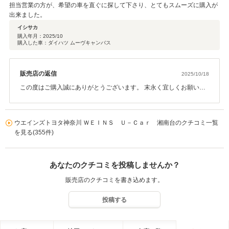
担当営業の方が、希望の車を直ぐに探して下さり、とてもスムーズに購入が
出来ました。
イシサカ
購入年月：
2025/10
購入した車：ダイハツ ムーヴキャンバス
販売店の返信
2025/10/18
この度はご購入誠にありがとうございます。 末永く宜しくお願い致
します。
ウエインズトヨタ神奈川 ＷＥＩＮＳ Ｕ－Ｃａｒ 湘南台のクチコミ一覧
を見る(355件)
あなたのクチコミを投稿しませんか？
販売店のクチコミを書き込めます。
投稿する