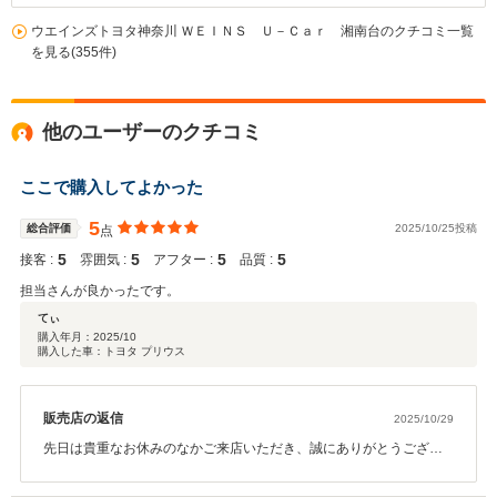
ウエインズトヨタ神奈川 ＷＥＩＮＳ Ｕ－Ｃａｒ 湘南台のクチコミ一覧
を見る(355件)
他のユーザーのクチコミ
ここで購入してよかった
5
総合評価
2025/10/25投稿
点
5
5
5
5
接客 :
雰囲気 :
アフター :
品質 :
担当さんが良かったです。
てぃ
購入年月：
2025/10
購入した車：トヨタ プリウス
販売店の返信
2025/10/29
先日は貴重なお休みのなかご来店いただき、誠にありがとうござい
ました。 弊社では長く大切にお車に乗っていただきたいと思い、ア
フターサービスに関しても誠意をもってご対応させていただいてお