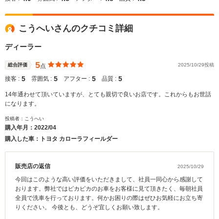
こうへいさんのクチコミ詳細
ディーラー
5
総合評価
2025/10/29投稿
点
5
5
5
5
接客 :
雰囲気 :
アフター :
品質 :
14年通わせて頂いていますが、とても親切で良いお店です。これからもお世話
になります。
投稿者：こうへい
購入年月：
2022/04
購入した車：トヨタ カローラフィールダー
販売店の返信
2025/10/29
今回はこのような高い評価をいただきまして、社員一同心から感謝して
おります。弊社ではピカピカのお車をお客様に見て頂きたく、毎朝社員
全員で洗車を行っております。何かお困りの際はぜひお気軽にお立ち寄
りください。 今後とも、どうぞ宜しくお願い致します。