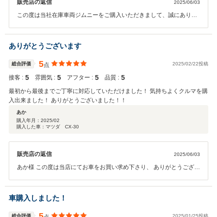
販売店の返信
2025/06/03
この度は当社在庫車両ジムニーをご購入いただきまして、誠にありが
とうございます！IZU様の書類をそろえて頂けるタイミングなど、ご
協力いただき、最速でご納車させていただきました！遠方ではござい
ますが、何かございましたらお気軽にご連絡頂ければと思います。こ
ありがとうございます
の度は、本当にありがとうございました！
5
総合評価
2025/02/22投稿
点
5
5
5
5
接客 :
雰囲気 :
アフター :
品質 :
最初から最後までご丁寧に対応していただけました！ 気持ちよくクルマを購
入出来ました！ ありがとうございました！！
あか
購入年月：
2025/02
購入した車：マツダ CX-30
販売店の返信
2025/06/03
あか様 この度は当店にてお車をお買い求め下さり、 ありがとうござい
ました。 なにかご相談等ございましたらお気軽にご連絡を頂ければと
思います。 この度はありがとうございました。
車購入しました！
5
総合評価
2025/01/25投稿