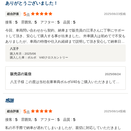
た！下取り車両を先に引き取らせていただきましたので、下取り価格
ありがとうございました！
にも反映できたので、ご協力ありがとうございました！今後ともお車
の事で何かございましたら、いつでもご連絡下さい。どうぞよろしく
5
総合評価
2025/06/23投稿
点
お願いいたします！
5
5
5
5
接客 :
雰囲気 :
アフター :
品質 :
今回、車両問い合わせから契約、納車まで販売員の江澤さんに丁寧にサポー
トして頂き、安心して購入する事が出来ました。 外車購入は初めてで不安も
ありましたが、車両の特徴や仕入れ経緯まで説明して頂き安心して納車日を
迎える事が出来ました。 オススメして頂いたボディーコーティングも艶々の
八王子
新車のような仕上がりで大変満足しています。 また、車両購入の機会があれ
購入年月：
2025/06
購入した車：ボルボ V40クロスカントリー
ばファブライドさんにお世話になりたいと思います。
販売店の返信
2025/06/24
八王子様 この度は当社在庫車両ボルボV40をご購入いただきまして、
誠にありがとうございます！ お車の事で何かございましたら、お気軽
にご連絡下さい！ 今後とも宜しくお願い致します！ この度は、本当に
ありがとうございました！
感謝
5
総合評価
2025/06/14投稿
点
5
5
5
5
接客 :
雰囲気 :
アフター :
品質 :
私の不手際で納車が遅れてしまいましたが、親切に対応していただきまし