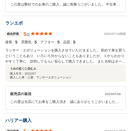
この度は弊社でのお車のご購入、誠に有難うございました。 中古車と
しては出回っている数の少ないお車をご提供でき、その上お喜び頂け
たのであれば、何よりです。 今回はコーティングと合わせて保証の部
分もご対応させていただき、お車を綺麗にそして安心してお乗りいた
ランエボ
だける、カーライフのパートナーとして歩んでいけること、弊社とし
ても大変誇らしく思っております。 次回お乗り換えの際も、是非、弊
5
総合評価
2022/07/14投稿
点
社へお声がけくださいませ。 今後ともよろしくお願いいたします。
5
5
5
5
接客 :
雰囲気 :
アフター :
品質 :
ランサー・エボリューションを購入させていただきました。 初めて車を買う
ということもあり、いろいろ分からないこともありましたが、１からわかり
やすく丁寧に、説明してもらい安心して購入できました。 また当初はオート
マとマニュアルのどちらにするか迷っていましたが、それぞれのメリット・
うみの近くに住む人
デメリットを教えてもらい、きちんと納得したうえで購入できました。 納車
購入年月：
2022/07
購入した車：三菱 ランサーエボリューション
後のアフターケアもきちんとしていそうなので何かありましたら、すぐ連絡
します。 今後とも長くお付き合いできたらと思います。よろしくお願いしま
す。
販売店の返信
2022/07/16
この度は当店にてお車をご購入頂き、誠にありがとうございました。
また、ユーザーレビューにて高いご評価を頂きありがとうございま
す。 希望ナンバーの抽選にお時間がかかっており、まだ完璧な状態で
の納車とはなっておりませんが、最後までお付き合いください。 今後
ハリアー購入
の整備や車検などに関してもしっかりとフォローしていきますので、
どうぞよろしくお願い致します！ この度は誠にありがとうございまし