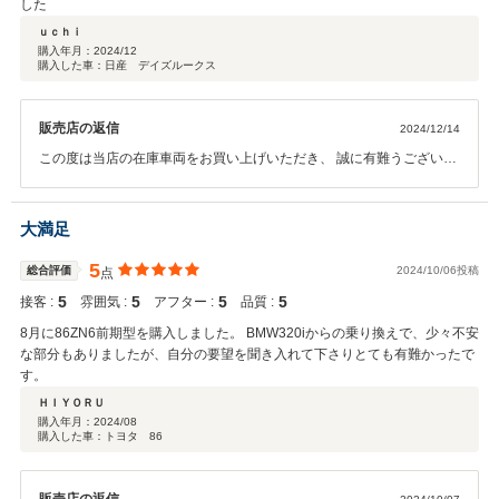
した
ｕｃｈｉ
購入年月：
2024/12
購入した車：日産 デイズルークス
販売店の返信
2024/12/14
この度は当店の在庫車両をお買い上げいただき、 誠に有難うございま
した！ お気に召して頂けたとのことで、嬉しく思います。 お車のこと
で、お困り事等ございましたら、 お気軽に担当までご連絡をお願いし
ます！ 最後に、このようなご評価まで頂き、大変光栄に思います。 こ
大満足
の度はありがとうございました！
5
総合評価
2024/10/06投稿
点
5
5
5
5
接客 :
雰囲気 :
アフター :
品質 :
8月に86ZN6前期型を購入しました。 BMW320iからの乗り換えで、少々不安
な部分もありましたが、自分の要望を聞き入れて下さりとても有難かったで
す。
ＨＩＹＯＲＵ
購入年月：
2024/08
購入した車：トヨタ 86