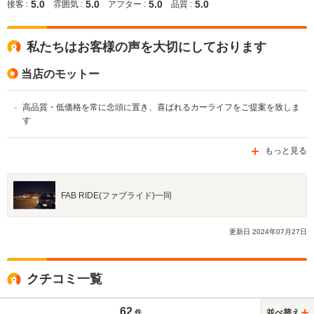
5.0
5.0
5.0
5.0
接客 :
雰囲気 :
アフター :
品質 :
私たちはお客様の声を大切にしております
当店のモットー
高品質・低価格を常に念頭に置き、喜ばれるカーライフをご提案を致しま
す
もっと見る
FAB RIDE(ファブライド)一同
更新日
2024
年
07
月
27
日
クチコミ一覧
62
並べ替え
件