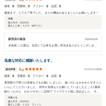
点
5
5
5
5
接客 :
雰囲気 :
アフター :
品質 :
最後まで、とても丁寧でした。 またの機会がありましたらお願いします！
水色
購入年月：
2025/01
購入した車：スズキ MRワゴン
販売店の返信
2025/01/25
水色様 この度は、当店にてお車をお買い求頂きありがとうございまし
た。 お車にとってもお似合いでした！！ 末永く、ご愛用いただけたら
嬉しいです！ 車検や、メンテナンス等お気軽にご連絡頂ければと思い
ます 。 この度は誠にありがとうございました。
迅速な対応に感謝いたします。
5
総合評価
2025/01/24投稿
点
5
5
5
5
接客 :
雰囲気 :
アフター :
品質 :
車買取の下取りの見積もりをお願いしました。 遠いのにもかかわらずすぐに
いらしてくださいました。 何件か見積もりお願いしていましたところ1番高
額だったのと、わかりやすいご説明で ファブライド様に決めました。 大切
にしていた車なので、最後まで丁寧に扱ってくださいました営業の江澤様に
のあくん
感謝いたします。
購入年月：
2025/01
購入した車：トヨタ ヴィッツ