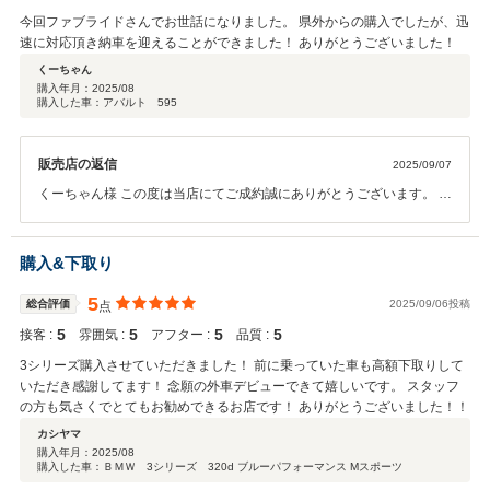
今回ファブライドさんでお世話になりました。 県外からの購入でしたが、迅
速に対応頂き納車を迎えることができました！ ありがとうございました！
くーちゃん
購入年月：
2025/08
購入した車：アバルト 595
販売店の返信
2025/09/07
くーちゃん様 この度は当店にてご成約誠にありがとうございます。 末
永くご愛用頂けたらと思います！ 遠方からのご来店 ありがとうござい
ました！
購入&下取り
5
総合評価
2025/09/06投稿
点
5
5
5
5
接客 :
雰囲気 :
アフター :
品質 :
3シリーズ購入させていただきました！ 前に乗っていた車も高額下取りして
いただき感謝してます！ 念願の外車デビューできて嬉しいです。 スタッフ
の方も気さくでとてもお勧めできるお店です！ ありがとうございました！！
カシヤマ
購入年月：
2025/08
購入した車：ＢＭＷ 3シリーズ 320d ブルーパフォーマンス Mスポーツ