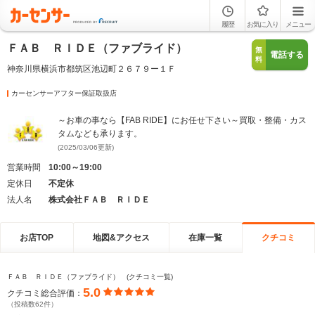
履歴
お気に入り
メニュー
ＦＡＢ ＲＩＤＥ（ファブライド）
無
電話する
料
神奈川県横浜市都筑区池辺町２６７９ー１Ｆ
カーセンサーアフター保証取扱店
～お車の事なら【FAB RIDE】にお任せ下さい～買取・整備・カス
タムなども承ります。
(2025/03/06更新)
営業時間
10:00～19:00
定休日
不定休
法人名
株式会社ＦＡＢ ＲＩＤＥ
お店TOP
地図&アクセス
在庫一覧
クチコミ
ＦＡＢ ＲＩＤＥ（ファブライド） (クチコミ一覧)
5.0
クチコミ総合評価：
（投稿数62件）