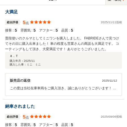
大満足
5
総合評価
2025/11/11投稿
点
5
5
5
5
接客 :
雰囲気 :
アフター :
品質 :
普段使いのクルマとしてミニワンを購入しました。 FABRIDEさんで見つけ
てその日に購入出来ました！ 車の程度も営業さんの商談も大満足です。 コ
ーティングもして頂き、大変満足です！ ありがとうございました。
Ａ．Ｔ
購入年月：
2025/11
購入した車：ミニ ミニ
販売店の返信
2025/11/12
この度は当社在庫車両をご購入頂き、誠にありがとうございます！ お
車の事で、お困りがありましたら、お気軽にご相談ください。 今後と
も宜しくお願い致します。
納車されました
5
総合評価
2025/09/06投稿
点
5
5
5
5
接客 :
雰囲気 :
アフター :
品質 :