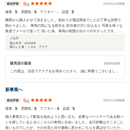
ォローしていきますので、どうぞよろしくお願いいたします。 この度
5
総合評価
2023/12/23投稿
点
は誠にありがとうございました。
5
5
‐
5
接客 :
雰囲気 :
アフター :
品質 :
隣県から購入させて頂きました。 初めての電話商談でしたが丁寧な説明で
助かりました。 車両の気になる部分を 担当者の方に伝えると 写真を様々な
角度でメールで送って 頂いた為、車両の状態が分かりやすかったです。 ま
た、此方の印鑑証明等で時間が掛かり 申し訳ありませんでした。 車両を受
ノムラ
け取りに行った時は 爽やかな挨拶と清潔な店舗のおかげで 気持ちの良く受
購入年月：
2023/08
購入した車：トヨタ アクア
け取りができました。 現在5000km程度走りましたが 特に不具合も無く良く
走ってくれています。 今後もメンテナンスをしながら 大事に乗ります。 ま
た機会があれば宜しくお願いします！ ありがとうございました。
販売店の返信
2023/12/25
この度は、当店でアクアをお求めくださり、 誠に有難うございまし
た。 書類などもスムーズに動いて下さり、ありがとうございました。
遠い所にご来店くださり、誠に有難うございます。 お車のことで何か
ございましたら、ご相談に乗らせていただきますので、 お気軽にご連
新事業へ
絡を頂けたらと思います。 お力になれたことを嬉しく思います。今後
ともよろしくお願いいたします。 この度はありがとうございました。
5
総合評価
2022/11/09投稿
点
5
5
4
5
接客 :
雰囲気 :
アフター :
品質 :
個人事業主として配送を始めようと思い立ち、必要なパートナーである軽バ
ンを探しているときにこちらの車両と出会いました、走行距離はそこそこに
長いものでしたが、その分見た目や価格に惹かれこちらを選ばせていただき