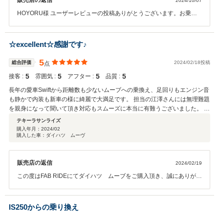
販売店の返信
2024/10/07
HOYORU様 ユーザーレビューの投稿ありがとうございます。お乗り
換えの下取りから販売まで、ありがとうございます。お力になれたの
ならとてもうれしいです。当社とも場所が近いので、何かあればご連
絡ください。今後ともどうぞよろしくお願いいたします。
☆excellent☆感謝です♪
5
総合評価
2024/02/18投稿
点
5
5
5
5
接客 :
雰囲気 :
アフター :
品質 :
長年の愛車Swiftから距離数も少ないムーブへの乗換え、足回りもエンジン音
も静かで内装も新車の様に綺麗で大満足です。 担当の江澤さんには無理難題
を親身になって聞いて頂き対応もスムーズに本当に有難うございました。 今
後、友人等での売買、乗換えの話しがありましたら宜しくお願い致します。
テキーラサンライズ
購入年月：
2024/02
購入した車：ダイハツ ムーヴ
販売店の返信
2024/02/19
この度はFAB RIDEにてダイハツ ムーブをご購入頂き、誠にありがと
うございました。 ご納車前の仕上げは、必ずご納得頂けるように、念
入りに行っています。 ユーザレビューにて高いご評価して頂き、大変
嬉しく思います。 商談時には、プライベートのお話もすることが出
IS250からの乗り換え
来、楽しかったです。 今後の整備や車検などに関してもしっかりとフ