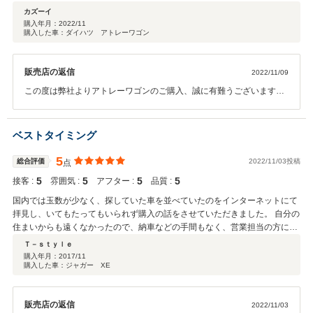
ました。 下回りが多少気になりましたが、そちらはサービスにて下回りの塗
カズーイ
装をして頂き、かなりまとまった仕上がりとなっていました！ 販売店の担当
購入年月：
2022/11
購入した車：ダイハツ アトレーワゴン
者さんの努力とこれからの自身への事業展開を応援してくれるいいお店でし
た！
販売店の返信
2022/11/09
この度は弊社よりアトレーワゴンのご購入、誠に有難うございます。
今回、ご購入のお車は傷やへこみの少ない一台となっております！下
回りの部分に塗装を施させていただきまして、見た目はかっちりと仕
上げさせていただきました。 これより新事業を始められるとの事でし
ベストタイミング
たので、お値段はお安く、しかし走行や整備は万全の状態にしてお出
しさせていただきました！ カズーイ様の今後の事業のご成功をスタッ
5
総合評価
2022/11/03投稿
点
フ一同、心より応援させていただきます。
5
5
5
5
接客 :
雰囲気 :
アフター :
品質 :
国内では玉数が少なく、探していた車を並べていたのをインターネットにて
拝見し、いてもたってもいられず購入の話をさせていただきました。 自分の
住まいからも遠くなかったので、納車などの手間もなく、営業担当の方にも
様々なわがままをぶつけて対応して頂けました。 個人的にはコーティングと
Ｔ－ｓｔｙｌｅ
保証を付けていただけたのがとてもうれしかったです。今度乗り換える機会
購入年月：
2017/11
購入した車：ジャガー XE
があればまたお世話になりますね。
販売店の返信
2022/11/03