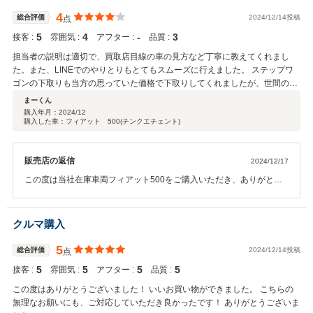
します。
4
総合評価
2024/12/14投稿
点
5
4
‐
3
接客 :
雰囲気 :
アフター :
品質 :
担当者の説明は適切で、買取店目線の車の見方など丁寧に教えてくれまし
た。また、LINEでのやりとりもとてもスムーズに行えました。 ステップワ
ゴンの下取りも当方の思っていた価格で下取りしてくれましたが、世間の相
場観などの情報を共有いただけたらより良かったかと思います。 下見の時に
まーくん
は「アンテナが無いんです」との説明だったので、ネットで購入して納車時
購入年月：
2024/12
購入した車：フィアット 500(チンクエチェント)
に持って行ったらお店側で別のアンテナを取り付けてくれており、とても親
切と思ったのですが取り付けるという情報が欲しかった、とも思いました。
これは当方が付けてくれるかの確認をしなかったこともよくなかったとも思
販売店の返信
2024/12/17
ってます。 納車時は担当ではない方が応対してくれましたが、店頭のスタッ
フの方含めて皆さんが丁寧な応対なので気持ちよく購入できました。 あとは
この度は当社在庫車両フィアット500をご購入いただき、ありがとう
乗り出した後にトラブルなければ最高です。 ありがとうございました。
ございました。下取り価格には自信がございましたので、ご納得頂け
て非常にうれしく思います。アンテナの件、ご案内不足で大変申し訳
ありませんでした。今後また何かあればご連絡頂ければと思います。
クルマ購入
どうぞよろしくお願いいたします。
5
総合評価
2024/12/14投稿
点
5
5
5
5
接客 :
雰囲気 :
アフター :
品質 :
この度はありがとうございました！ いいお買い物ができました。 こちらの
無理なお願いにも、ご対応していただき良かったです！ ありがとうございま