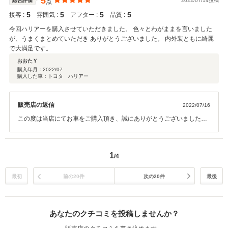
5
総合評価
2022/07/14投稿
点
た。
5
5
5
5
接客 :
雰囲気 :
アフター :
品質 :
今回ハリアーを購入させていただきました。 色々とわがままを言いました
が、うまくまとめていただき ありがとうございました。 内外装ともに綺麗
で大満足です。
おおたＹ
購入年月：
2022/07
購入した車：トヨタ ハリアー
販売店の返信
2022/07/16
この度は当店にてお車をご購入頂き、誠にありがとうございました。
また、ユーザーレビューにて高いご評価を頂きありがとうございま
す。 弊社の対応と品質にご満足いただき、大変うれしく思っておりま
す。 お車の下取含めうまく調整ができたので、良かったです。 今後と
1
/4
も担当がおりますので、何かございましたらお気軽にご連絡下さい。
どうぞよろしくお願い致します！
最初
前の20件
次の20件
最後
あなたのクチコミを投稿しませんか？