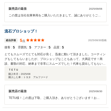
販売店の返信
2025/09/06
この度は当社在庫車両をご購入いただきまして、誠にありがとうござ
います！スポーツカーからのお乗り換えで、色も状態も気に入って頂
き、うれしいです！コーティングや遮熱のフィルムもこれから良さが
どんどん出てくると思います！メンテナンスコーティングも是非とも
流石プロショップ！
宜しくお願いします！
5
総合評価
2025/08/30投稿
点
5
5
5
5
接客 :
雰囲気 :
アフター :
品質 :
とてもスムーズでとても対応が良く、迅速に動いて頂きました。コーティン
グもしてもらいましたが、プロショップなこともあって、大満足です！商
談、書類の対応、納車まで非常にスムーズでした！代車も貸出してもらい、
下取り価格も高くついたので、今後とも何かあれば宜しくお願いします！
ＴＥＴＵ
購入年月：
2025/08
購入した車：トヨタ アルファード
販売店の返信
2025/08/30
TETU様！この度は下取、ご購入頂き、ありがとうございます！お褒
めの言葉を頂き、大変嬉しく思います！新型車両ではございました
が、テレビキャンセラー、コーティング等諸々作業もさせて頂きまし