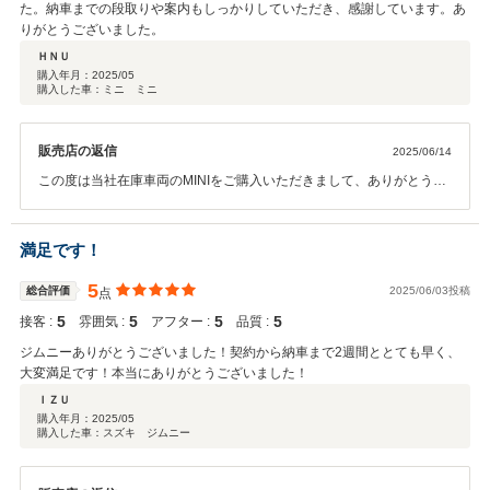
た。納車までの段取りや案内もしっかりしていただき、感謝しています。あ
りがとうございました。
ＨＮＵ
購入年月：
2025/05
購入した車：ミニ ミニ
販売店の返信
2025/06/14
この度は当社在庫車両のMINIをご購入いただきまして、ありがとうご
ざいました！納車が遅れてしまい、すみませんでした。可能な限り最
短でご納車させていただけたので、良かったと思います！今後ともど
うぞよろしくお願いします！
満足です！
5
総合評価
2025/06/03投稿
点
5
5
5
5
接客 :
雰囲気 :
アフター :
品質 :
ジムニーありがとうございました！契約から納車まで2週間ととても早く、
大変満足です！本当にありがとうございました！
ＩＺＵ
購入年月：
2025/05
購入した車：スズキ ジムニー