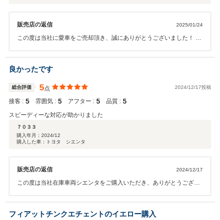
販売店の返信
2025/01/24
この度は当社に愛車をご売却頂き、誠にありがとうございました！ お
車の事で、お困りがありましたら、お気軽にご相談ください！ 当社は
買取も力を入れていますので、今後とも宜しくお願い致します！ この
ようなご評価、コメントまで頂き、大変光栄に思います。 ありがとう
良かったです
ございました！
5
総合評価
2024/12/17投稿
点
5
5
5
5
接客 :
雰囲気 :
アフター :
品質 :
スピーディーな対応が助かりました
７０３３
購入年月：
2024/12
購入した車：トヨタ シエンタ
販売店の返信
2024/12/17
この度は当社在庫車両シエンタをご購入いただき、ありがとうござい
ました。ご来店頂いたときも即購入を決断頂き、納車までの書類のご
対応も非常にスムーズで、当店としても非常に助かりました。今後ま
た何かあればご連絡頂ければと思います。どうぞよろしくお願いいた
フィアットチンクエチェントのイエロー購入