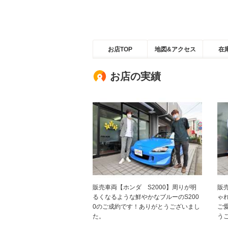
お店TOP
地図&アクセス
在
お店の実績
販売車両【ホンダ S2000】周りが明
販
るくなるような鮮やかなブルーのS200
ゃ
0のご成約です！ありがとうございまし
ご
た。
う