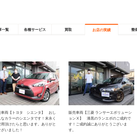
庫一覧
各種サービス
買取
整
お店の実績
売車両【トヨタ シエンタ】 おし
販売車両【三菱 ランサーエボリューシ
れなカラーのシエンタです！末永く
ョンⅩ】 漆黒のランエボのご成約で
愛用頂けたらと思います。ありがと
す！ご成約誠にありがとうございま
ございました！
す。