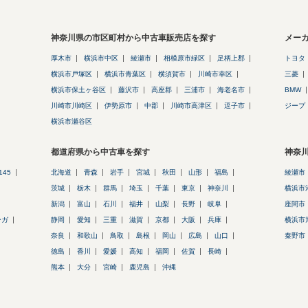
神奈川県の市区町村から中古車販売店を探す
メー
厚木市
横浜市中区
綾瀬市
相模原市緑区
足柄上郡
トヨタ
横浜市戸塚区
横浜市青葉区
横須賀市
川崎市幸区
三菱
横浜市保土ヶ谷区
藤沢市
高座郡
三浦市
海老名市
BMW
川崎市川崎区
伊勢原市
中郡
川崎市高津区
逗子市
ジープ
横浜市瀬谷区
都道府県から中古車を探す
神奈
145
北海道
青森
岩手
宮城
秋田
山形
福島
綾瀬市
茨城
栃木
群馬
埼玉
千葉
東京
神奈川
横浜市
新潟
富山
石川
福井
山梨
長野
岐阜
座間市
ーガ
静岡
愛知
三重
滋賀
京都
大阪
兵庫
横浜市
奈良
和歌山
鳥取
島根
岡山
広島
山口
秦野市
徳島
香川
愛媛
高知
福岡
佐賀
長崎
熊本
大分
宮崎
鹿児島
沖縄