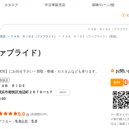
カタログ
中古車販売店
保険/ローン/他
ＦＡＢ ＲＩＤＥ（ファブライド
売店
ＦＡＢ ＲＩＤＥ（ファブライド）
ＦＡＢ ＲＩＤＥ（ファブライド） (実績)
ファブライド）
お問い
 RIDE】にお任せ下さい～買取・整備・カスタムなども承ります。
0
取扱店
無料
ＦＡＢ ＲＩＤＥ
横浜市都筑区池辺町２６７９ー１Ｆ
MAP
9:00
5.0
点
(投稿数62件)
※一部ダイヤ
※車の購入に
5.0
5.0
アフター：
品質：
せはご遠慮く