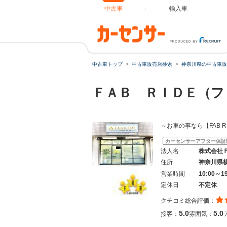
中古車
輸入車
中古車トップ
中古車販売店検索
神奈川県の中古車販
ＦＡＢ ＲＩＤＥ（
～お車の事なら【FAB
カーセンサーアフター保証
法人名
株式会社
住所
神奈川県
営業時間
10:00～1
定休日
不定休
クチコミ総合評価：
5.0
5.0
接客：
雰囲気：