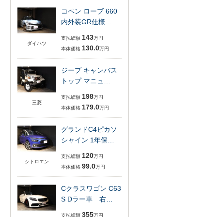
コペン ローブ 660
内外装GR仕様…
143
支払総額
万円
ダイハツ
130.0
本体価格
万円
ジープ キャンバス
トップ マニュ…
198
支払総額
万円
三菱
179.0
本体価格
万円
グランドC4ピカソ
シャイン 1年保…
120
支払総額
万円
シトロエン
99.0
本体価格
万円
Cクラスワゴン C63
S Dラー車 右…
355
支払総額
万円