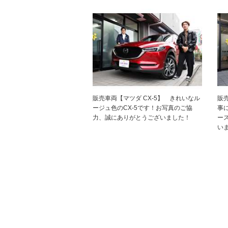
販売車両【マツダ CX-5】 きれいなル
販
ージュ色のCX-5です！お写真のご協
事
力、誠にありがとうございました！
ー
い