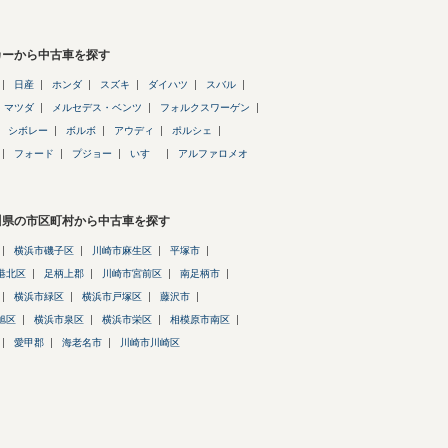
カーから中古車を探す
日産
ホンダ
スズキ
ダイハツ
スバル
マツダ
メルセデス・ベンツ
フォルクスワーゲン
シボレー
ボルボ
アウディ
ポルシェ
フォード
プジョー
いすゞ
アルファロメオ
川県の市区町村から中古車を探す
横浜市磯子区
川崎市麻生区
平塚市
港北区
足柄上郡
川崎市宮前区
南足柄市
横浜市緑区
横浜市戸塚区
藤沢市
旭区
横浜市泉区
横浜市栄区
相模原市南区
愛甲郡
海老名市
川崎市川崎区