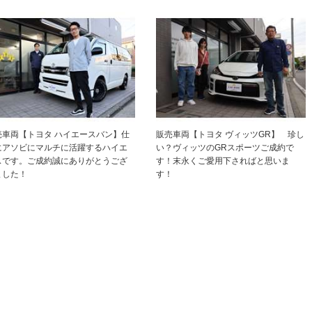
売車両【トヨタ ハイエースバン】仕
販売車両【トヨタ ヴィッツGR】 珍し
にアソビにマルチに活躍するハイエ
い？ヴィッツのGRスポーツご成約で
スです。ご成約誠にありがとうござ
す！末永くご愛用下さればと思いま
ました！
す！