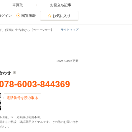
車買取
お役立ち記事
ログイン
閲覧履歴
お気に入り
サイトマップ
）(実績) | 中古車なら【カーセンサー】
2025/03/06更新
合わせ
078-6003-844369
電話番号を読み取る
ル回線、IP・光回線は利用不可。
関するご相談・確認専用ダイヤルです。その他のお問い合わ
ださい。