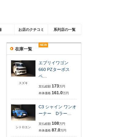
備
お店のクチコミ
系列店の一覧
NEW
NEW
NEW
在庫一覧
エブリイワゴン
660 PZターボス
ペ…
スズキ
173
支払総額
万円
161.0
本体価格
万円
C3 シャイン ワンオ
ーナー Dラー…
108
支払総額
万円
シトロエン
87.0
本体価格
万円