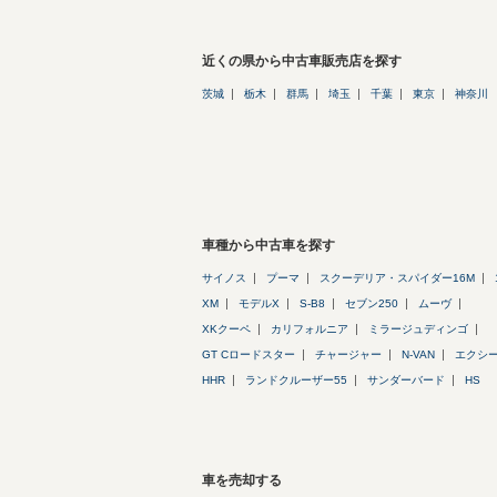
近くの県から中古車販売店を探す
茨城
栃木
群馬
埼玉
千葉
東京
神奈川
車種から中古車を探す
サイノス
プーマ
スクーデリア・スパイダー16M
XM
モデルX
S-B8
セブン250
ムーヴ
XKクーペ
カリフォルニア
ミラージュディンゴ
GT Cロードスター
チャージャー
N-VAN
エクシ
HHR
ランドクルーザー55
サンダーバード
HS
車を売却する